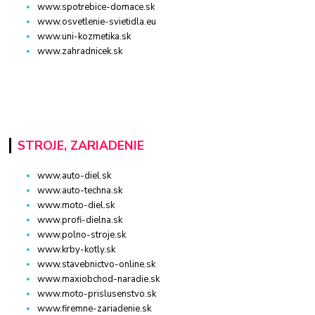
www.spotrebice-domace.sk
www.osvetlenie-svietidla.eu
www.uni-kozmetika.sk
www.zahradnicek.sk
STROJE, ZARIADENIE
www.auto-diel.sk
www.auto-techna.sk
www.moto-diel.sk
www.profi-dielna.sk
www.polno-stroje.sk
www.krby-kotly.sk
www.stavebnictvo-online.sk
www.maxiobchod-naradie.sk
www.moto-prislusenstvo.sk
www.firemne-zariadenie.sk