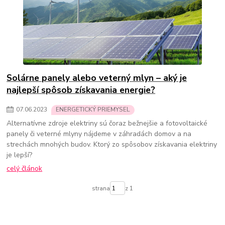
Solárne panely alebo veterný mlyn – aký je
najlepší spôsob získavania energie?
07
.
06
.
2023
ENERGETICKÝ PRIEMYSEL
Alternatívne zdroje elektriny sú čoraz bežnejšie a fotovoltaické
panely či veterné mlyny nájdeme v záhradách domov a na
strechách mnohých budov. Ktorý zo spôsobov získavania elektriny
je lepší?
celý článok
strana
z 1