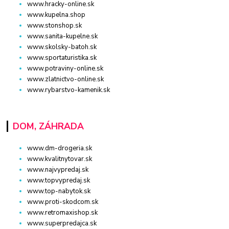
www.hracky-online.sk
www.kupelna.shop
www.stonshop.sk
www.sanita-kupelne.sk
www.skolsky-batoh.sk
www.sportaturistika.sk
www.potraviny-online.sk
www.zlatnictvo-online.sk
www.rybarstvo-kamenik.sk
DOM, ZÁHRADA
www.dm-drogeria.sk
www.kvalitnytovar.sk
www.najvypredaj.sk
www.topvypredaj.sk
www.top-nabytok.sk
www.proti-skodcom.sk
www.retromaxishop.sk
www.superpredajca.sk