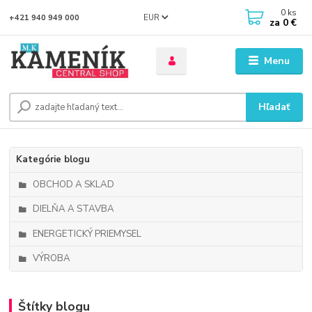
0
ks
EUR
+421 940 949 000
za
0 €
Menu
Hľadať
Kategórie blogu
OBCHOD A SKLAD
DIELŇA A STAVBA
ENERGETICKÝ PRIEMYSEL
VÝROBA
Štítky blogu