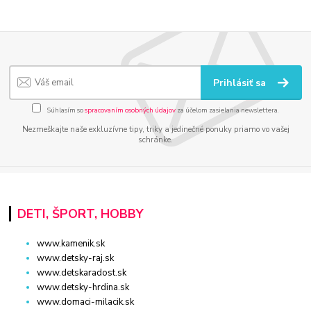
Prihlásiť sa
Súhlasím so
spracovaním osobných údajov
za účelom zasielania newslettera.
Nezmeškajte naše exkluzívne tipy, triky a jedinečné ponuky priamo vo vašej
schránke.
DETI, ŠPORT, HOBBY
www.kamenik.sk
www.detsky-raj.sk
www.detskaradost.sk
www.detsky-hrdina.sk
www.domaci-milacik.sk