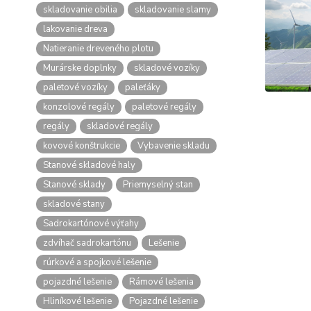
skladovanie obilia
skladovanie slamy
lakovanie dreva
Natieranie dreveného plotu
Murárske doplnky
skladové vozíky
paletové vozíky
paleťáky
konzolové regály
paletové regály
regály
skladové regály
kovové konštrukcie
Vybavenie skladu
Stanové skladové haly
Stanové sklady
Priemyselný stan
skladové stany
Sadrokartónové výťahy
zdvíhač sadrokartónu
Lešenie
rúrkové a spojkové lešenie
pojazdné lešenie
Rámové lešenia
Hliníkové lešenie
Pojazdné lešenie