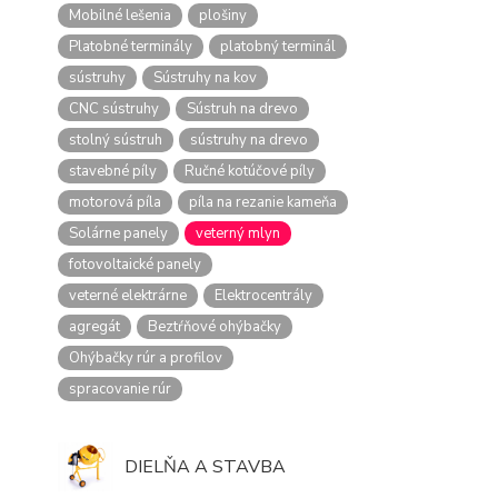
Mobilné lešenia
plošiny
Platobné terminály
platobný terminál
sústruhy
Sústruhy na kov
CNC sústruhy
Sústruh na drevo
stolný sústruh
sústruhy na drevo
stavebné píly
Ručné kotúčové píly
motorová píla
píla na rezanie kameňa
Solárne panely
veterný mlyn
fotovoltaické panely
veterné elektrárne
Elektrocentrály
agregát
Beztŕňové ohýbačky
Ohýbačky rúr a profilov
spracovanie rúr
DIELŇA A STAVBA