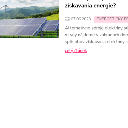
získavania energie?
07
.
06
.
2023
ENERGETICKÝ P
Alternatívne zdroje elektriny sú
mlyny nájdeme v záhradách dom
spôsobov získavania elektriny j
celý článok