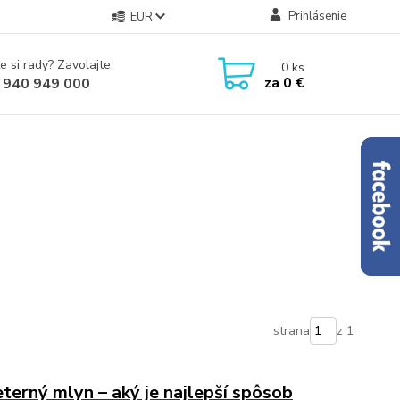
Prihlásenie
EUR
e si rady? Zavolajte.
0
ks
za
0 €
 940 949 000
strana
z 1
terný mlyn – aký je najlepší spôsob