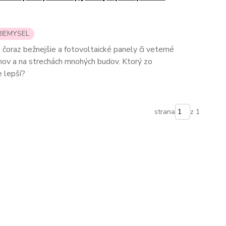
RIEMYSEL
 čoraz bežnejšie a fotovoltaické panely či veterné
ov a na strechách mnohých budov. Ktorý zo
e lepší?
strana
z 1