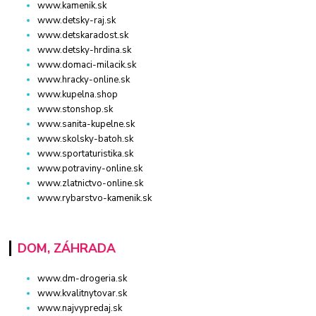
www.kamenik.sk
www.detsky-raj.sk
www.detskaradost.sk
www.detsky-hrdina.sk
www.domaci-milacik.sk
www.hracky-online.sk
www.kupelna.shop
www.stonshop.sk
www.sanita-kupelne.sk
www.skolsky-batoh.sk
www.sportaturistika.sk
www.potraviny-online.sk
www.zlatnictvo-online.sk
www.rybarstvo-kamenik.sk
DOM, ZÁHRADA
www.dm-drogeria.sk
www.kvalitnytovar.sk
www.najvypredaj.sk