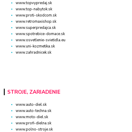
www.topvypredaj.sk
www.top-nabytok.sk
www.proti-skodcom.sk
www.retromaxishop.sk
www.superpredajca.sk
www.spotrebice-domace.sk
www.osvetlenie-svietidla.eu
www.uni-kozmetika.sk
www.zahradnicek.sk
STROJE, ZARIADENIE
www.auto-diel.sk
www.auto-techna.sk
www.moto-diel.sk
www.profi-dielna.sk
www.polno-stroje.sk