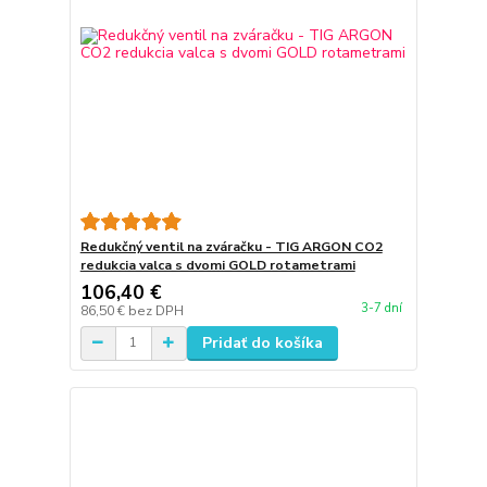
Redukčný ventil na zváračku - TIG ARGON CO2
redukcia valca s dvomi GOLD rotametrami
106,40 €
3-7 dní
86,50 €
bez DPH
Pridať do košíka