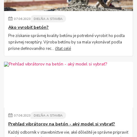
07
.
06
.
2023
DIELŇA A STAVBA
Ako vyrobiť betón?
Pre získanie správnej kvality betónu je potrebné vyrobiť ho podľa
správnej receptúry. Výroba betónu by sa mala vykonávať podľa
prísne definovaného rec...
čítať celé
07
.
06
.
2023
DIELŇA A STAVBA
Prehľad vibrátorov na betón - aký model si vybrať?
Každý odborník v stavebníctve vie, aké dôležité je správne pripraviť