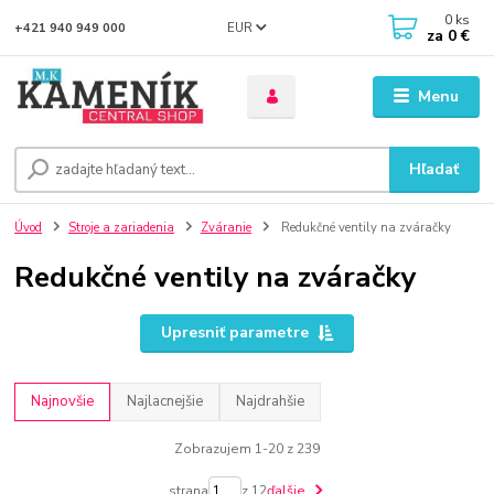
0
ks
EUR
+421 940 949 000
za
0 €
Menu
Hľadať
Úvod
Stroje a zariadenia
Zváranie
Redukčné ventily na zváračky
Redukčné ventily na zváračky
Upresniť parametre
Najnovšie
Najlacnejšie
Najdrahšie
Zobrazujem 1-20 z 239
strana
z 12
ďalšie