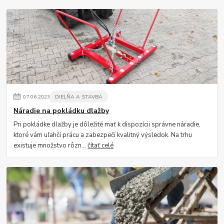
07
.
06
.
2023
DIELŇA A STAVBA
Náradie na pokládku dlažby
Pri pokládke dlažby je dôležité mať k dispozícii správne náradie,
ktoré vám uľahčí prácu a zabezpečí kvalitný výsledok. Na trhu
existuje množstvo rôzn...
čítať celé