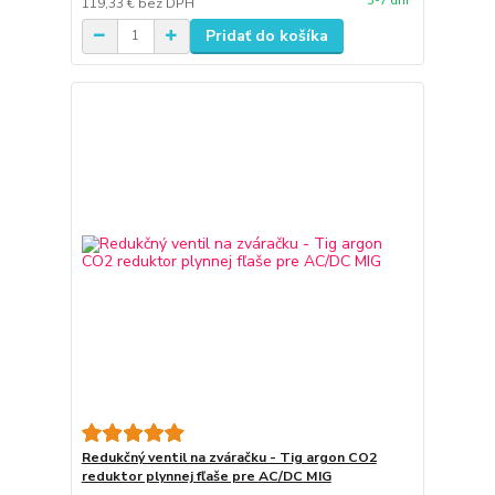
3-7 dní
119,33 €
bez DPH
Pridať do košíka
Redukčný ventil na zváračku - Tig argon CO2
reduktor plynnej fľaše pre AC/DC MIG