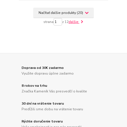
Načítať ďalšie produkty (20)
strana
z 12
ďalšie
Doprava od 30€ zadarmo
Využite dopravu úplne zadarmo
8 rokov na trhu
Značka Kameník Vás presvedčí o kvalite
30 dní na vrátenie tovaru
Predĺžili sme dobu na vrátenie tovaru
Rýchle doručenie tovaru
Vaša spokojnosť je pre nás prvoradá