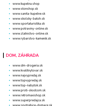
www.kupelna.shop
www.stonshop.sk
www.sanita-kupelne.sk
www.skolsky-batoh.sk
www.sportaturistika.sk
www.potraviny-online.sk
www.zlatnictvo-online.sk
www.rybarstvo-kamenik.sk
DOM, ZÁHRADA
www.dm-drogeria.sk
www.kvalitnytovar.sk
www.najvypredaj.sk
www.topvypredaj.sk
www.top-nabytok.sk
www.proti-skodcom.sk
www.retromaxishop.sk
www.superpredajca.sk
www.spotrebice-domace.sk