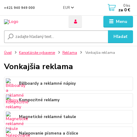
0
ks
EUR
+421 940 949 000
za
0 €
Menu
Hľadať
Úvod
Kancelárske vybavenie
Reklama
Vonkajšia reklama
Vonkajšia reklama
Billboardy a reklamné nápisy
Kompozitné reklamy
Magnetické reklamné takule
Nalepovanie písmena a číslice