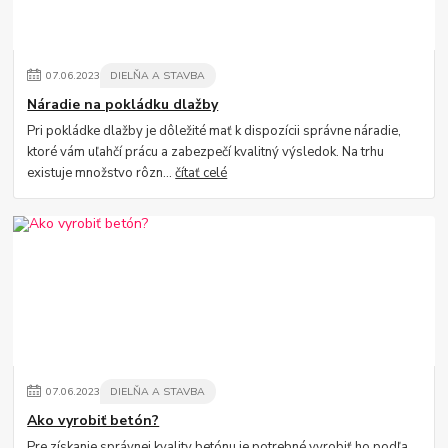
07
.
06
.
2023
DIELŇA A STAVBA
Náradie na pokládku dlažby
Pri pokládke dlažby je dôležité mať k dispozícii správne náradie,
ktoré vám uľahčí prácu a zabezpečí kvalitný výsledok. Na trhu
existuje množstvo rôzn...
čítať celé
07
.
06
.
2023
DIELŇA A STAVBA
Ako vyrobiť betón?
Pre získanie správnej kvality betónu je potrebné vyrobiť ho podľa