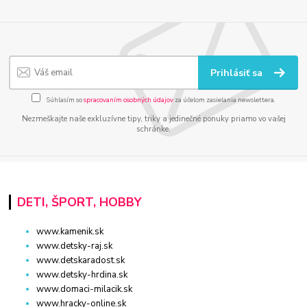
Prihlásiť sa
Súhlasím so
spracovaním osobných údajov
za účelom zasielania newslettera.
Nezmeškajte naše exkluzívne tipy, triky a jedinečné ponuky priamo vo vašej
schránke.
DETI, ŠPORT, HOBBY
www.kamenik.sk
www.detsky-raj.sk
www.detskaradost.sk
www.detsky-hrdina.sk
www.domaci-milacik.sk
www.hracky-online.sk