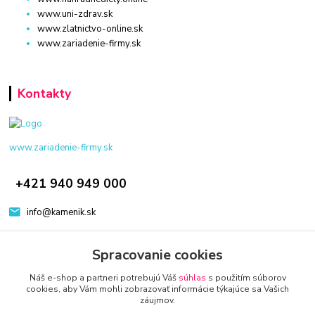
www.uni-zdrav.sk
www.zlatnictvo-online.sk
www.zariadenie-firmy.sk
Kontakty
www.zariadenie-firmy.sk
+421 940 949 000
info@kamenik.sk
Spracovanie cookies
Náš e-shop a partneri potrebujú Váš
súhlas
s použitím súborov
cookies, aby Vám mohli zobrazovať informácie týkajúce sa Vašich
záujmov.
© 2024 Všetky práva vyhradené KAMENIK.SK