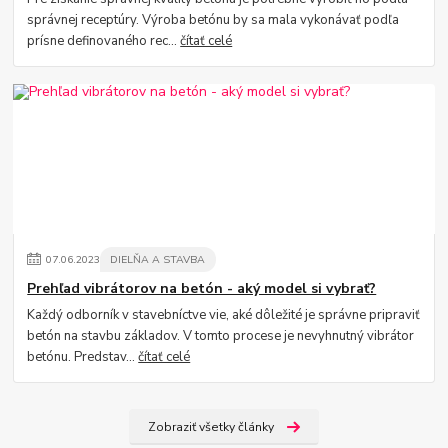
správnej receptúry. Výroba betónu by sa mala vykonávať podľa
prísne definovaného rec...
čítať celé
07
.
06
.
2023
DIELŇA A STAVBA
Prehľad vibrátorov na betón - aký model si vybrať?
Každý odborník v stavebníctve vie, aké dôležité je správne pripraviť
betón na stavbu základov. V tomto procese je nevyhnutný vibrátor
betónu. Predstav...
čítať celé
Zobraziť všetky články