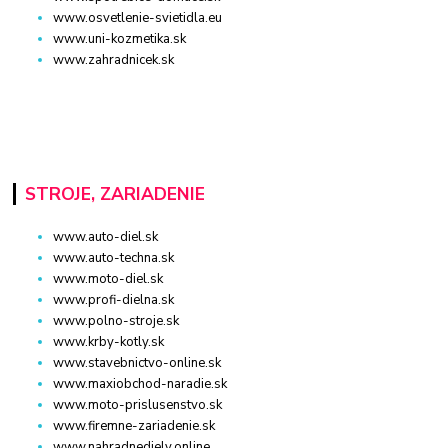
www.osvetlenie-svietidla.eu
www.uni-kozmetika.sk
www.zahradnicek.sk
STROJE, ZARIADENIE
www.auto-diel.sk
www.auto-techna.sk
www.moto-diel.sk
www.profi-dielna.sk
www.polno-stroje.sk
www.krby-kotly.sk
www.stavebnictvo-online.sk
www.maxiobchod-naradie.sk
www.moto-prislusenstvo.sk
www.firemne-zariadenie.sk
www.nahradnediely.online