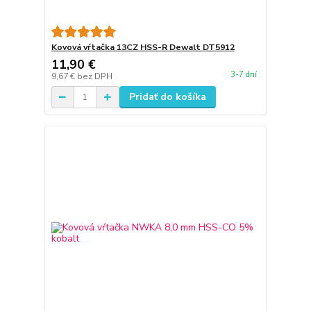
Kovová vŕtačka 13CZ HSS-R Dewalt DT5912
11,90 €
3-7 dní
9,67 €
bez DPH
Pridať do košíka