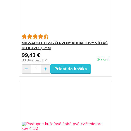
MILWAUKEE HSSG ČERVENÝ KOBALTOVÝ VŔTAČ
DO KOVU 9,5MM
99,43 €
3-7 dní
80,84 €
bez DPH
Pridať do košíka