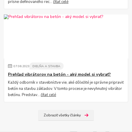
prísne definovaného rec...
čítať celé
07
.
06
.
2023
DIELŇA A STAVBA
Prehľad vibrátorov na betón - aký model si vybrať?
Každý odborník v stavebníctve vie, aké dôležité je správne pripraviť
betón na stavbu základov. V tomto procese je nevyhnutný vibrátor
betónu. Predstav...
čítať celé
Zobraziť všetky články