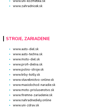
www.uni-kozmetika.sk
www.zahradnicek.sk
STROJE, ZARIADENIE
www.auto-diel.sk
www.auto-techna.sk
www.moto-diel.sk
www.profi-dielna.sk
www.polno-stroje.sk
www.krby-kotly.sk
www.stavebnictvo-online.sk
www.maxiobchod-naradie.sk
www.moto-prislusenstvo.sk
www.firemne-zariadenie.sk
www.nahradnediely.online
www.uni-zdrav.sk