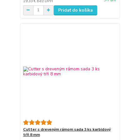
3-7 dní
19,33 €
bez DPH
Pridať do košíka
Cutter s dreveným rámom sada 3 ks karbidový
tŕň 8 mm