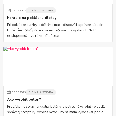
07
.
06
.
2023
DIELŇA A STAVBA
Náradie na pokládku dlažby
Pri pokládke dlažby je dôležité mať k dispozícii správne náradie,
ktoré vám uľahčí prácu a zabezpečí kvalitný výsledok. Na trhu
existuje množstvo rôzn...
čítať celé
07
.
06
.
2023
DIELŇA A STAVBA
Ako vyrobiť betón?
Pre získanie správnej kvality betónu je potrebné vyrobiť ho podľa
správnej receptúry. Výroba betónu by sa mala vykonávať podľa