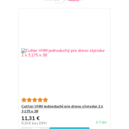
Cutter VHM jednoduchý pre drevo styrodur 2 x
3,175 x 38
11,31 €
3-7 dní
9,20 €
bez DPH