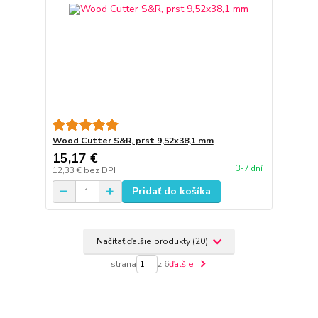
Wood Cutter S&R, prst 9,52x38,1 mm
15,17 €
3-7 dní
12,33 €
bez DPH
Pridať do košíka
Načítať ďalšie produkty (20)
strana
z 6
ďalšie