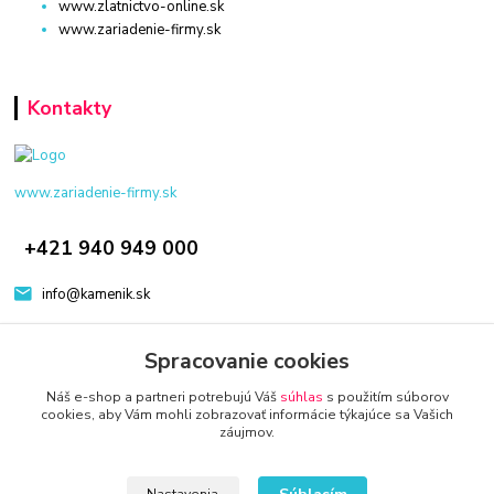
www.zlatnictvo-online.sk
www.zariadenie-firmy.sk
Kontakty
www.zariadenie-firmy.sk
+421 940 949 000
info@kamenik.sk
Spracovanie cookies
Náš e-shop a partneri potrebujú Váš
súhlas
s použitím súborov
cookies, aby Vám mohli zobrazovať informácie týkajúce sa Vašich
záujmov.
© 2024 Všetky práva vyhradené KAMENIK.SK
Vytvorené na
Eshop-rychlo.sk