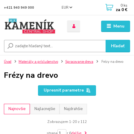
0
ks
EUR
+421 940 949 000
za
0 €
Menu
Hľadať
Úvod
Materiály a príslušenstvo
Spracovanie dreva
Frézy na drevo
Frézy na drevo
Upresniť parametre
Najnovšie
Najlacnejšie
Najdrahšie
Zobrazujem 1-20 z 112
strana
z 6
ďalšie