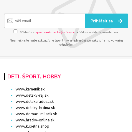
Prihlásiť sa
Súhlasím so
spracovaním osobných údajov
za účelom zasielania newslettera.
Nezmeškajte naše exkluzívne tipy, triky a jedinečné ponuky priamo vo vašej
schránke.
DETI, ŠPORT, HOBBY
www.kamenik.sk
www.detsky-raj.sk
www.detskaradost.sk
www.detsky-hrdina.sk
www.domaci-milacik.sk
www.hracky-online.sk
www.kupelna.shop