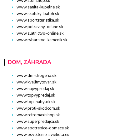
www.stonshop.sk
www.sanita-kupelne.sk
www.skolsky-batoh.sk
www.sportaturistika.sk
www.potraviny-online.sk
www.zlatnictvo-online.sk
www.rybarstvo-kamenik.sk
DOM, ZÁHRADA
www.dm-drogeria.sk
www.kvalitnytovar.sk
www.najvypredaj.sk
www.topvypredaj.sk
www.top-nabytok.sk
www.proti-skodcom.sk
www.retromaxishop.sk
www.superpredajca.sk
www.spotrebice-domace.sk
www.osvetlenie-svietidla.eu