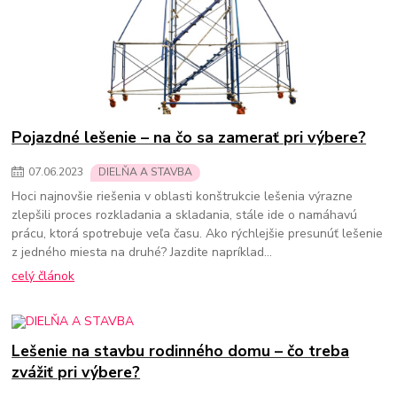
Pojazdné lešenie – na čo sa zamerať pri výbere?
07
.
06
.
2023
DIELŇA A STAVBA
Hoci najnovšie riešenia v oblasti konštrukcie lešenia výrazne
zlepšili proces rozkladania a skladania, stále ide o namáhavú
prácu, ktorá spotrebuje veľa času. Ako rýchlejšie presunúť lešenie
z jedného miesta na druhé? Jazdite napríklad…
celý článok
Lešenie na stavbu rodinného domu – čo treba
zvážiť pri výbere?