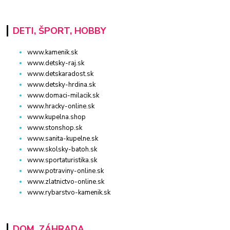
DETI, ŠPORT, HOBBY
www.kamenik.sk
www.detsky-raj.sk
www.detskaradost.sk
www.detsky-hrdina.sk
www.domaci-milacik.sk
www.hracky-online.sk
www.kupelna.shop
www.stonshop.sk
www.sanita-kupelne.sk
www.skolsky-batoh.sk
www.sportaturistika.sk
www.potraviny-online.sk
www.zlatnictvo-online.sk
www.rybarstvo-kamenik.sk
DOM, ZÁHRADA