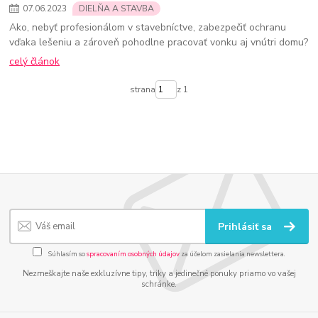
07
.
06
.
2023
DIELŇA A STAVBA
Ako, nebyť profesionálom v stavebníctve, zabezpečiť ochranu
vďaka lešeniu a zároveň pohodlne pracovať vonku aj vnútri domu?
celý článok
strana
z 1
Prihlásiť sa
Súhlasím so
spracovaním osobných údajov
za účelom zasielania newslettera.
Nezmeškajte naše exkluzívne tipy, triky a jedinečné ponuky priamo vo vašej
schránke.