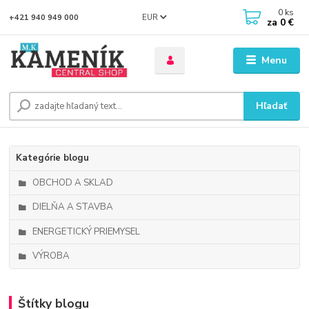
0
ks
EUR
+421 940 949 000
za
0 €
Menu
Hľadať
Kategórie blogu
OBCHOD A SKLAD
DIELŇA A STAVBA
ENERGETICKÝ PRIEMYSEL
VÝROBA
Štítky blogu