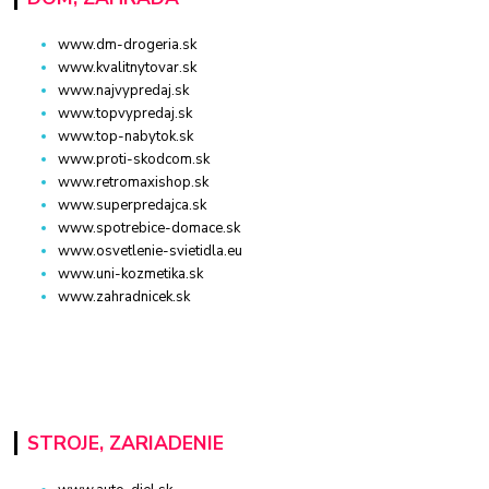
www.dm-drogeria.sk
www.kvalitnytovar.sk
www.najvypredaj.sk
www.topvypredaj.sk
www.top-nabytok.sk
www.proti-skodcom.sk
www.retromaxishop.sk
www.superpredajca.sk
www.spotrebice-domace.sk
www.osvetlenie-svietidla.eu
www.uni-kozmetika.sk
www.zahradnicek.sk
STROJE, ZARIADENIE