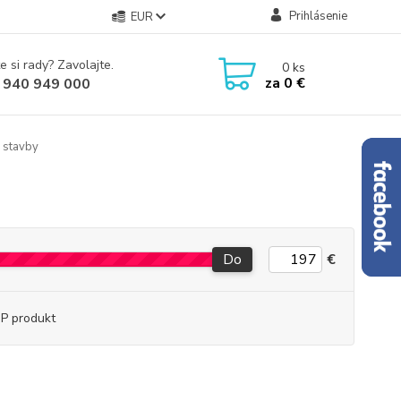
Prihlásenie
EUR
e si rady? Zavolajte.
0
ks
za
0 €
 940 949 000
 stavby
Do
€
P produkt