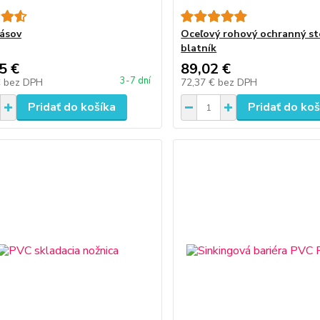
ásov
Oceľový rohový ochranný st
blatník
5 €
89,02 €
3-7 dní
€
bez DPH
72,37 €
bez DPH
Pridať do košíka
Pridať do koš