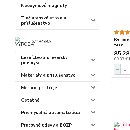
Neodymové magnety
Tlačiarenské stroje a
príslušenstvo
Remmers
VÝROBA
teak
85,28
Lesníctvo a drevársky
69,33 €
priemysel
Materiály a príslušenstvo
Meracie prístroje
Ostatné
Priemyselná automatizácia
Pracovné odevy a BOZP