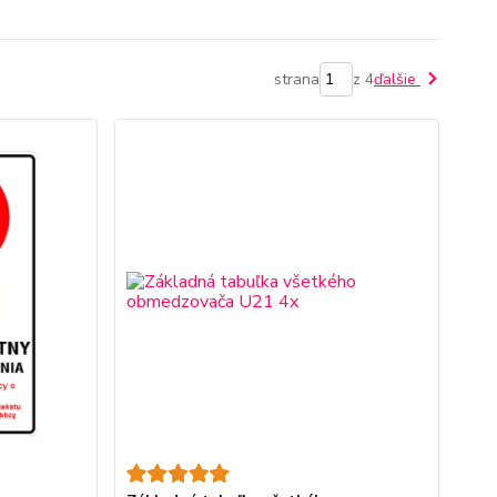
strana
z 4
ďalšie