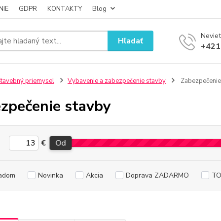
NIE
GDPR
KONTAKTY
Blog
Neviet
Hľadať
+421
tavebný priemysel
Vybavenie a zabezpečenie stavby
Zabezpečenie
zpečenie stavby
€
Od
adom
Novinka
Akcia
Doprava ZADARMO
TO