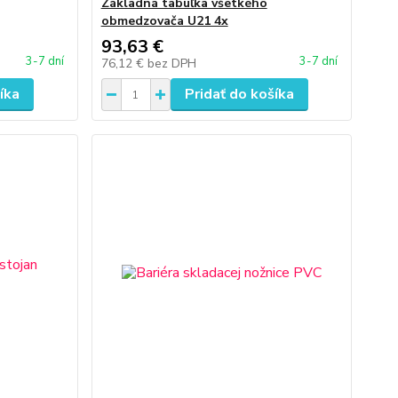
Základná tabuľka všetkého
obmedzovača U21 4x
93,63 €
3-7 dní
3-7 dní
76,12 €
bez DPH
íka
Pridať do košíka