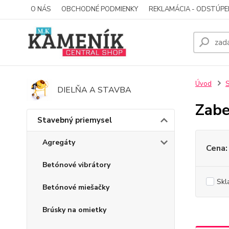
O NÁS
OBCHODNÉ PODMIENKY
REKLAMÁCIA - ODSTÚPE
Úvod
S
DIELŇA A STAVBA
Zabe
Stavebný priemysel
Agregáty
Cena:
Betónové vibrátory
Skl
Betónové miešačky
Brúsky na omietky