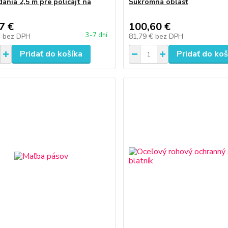
dania 2,5 m pre policajt na
Súkromná oblasť
7 €
100,60 €
3-7 dní
€
bez DPH
81,79 €
bez DPH
Pridať do košíka
Pridať do koš