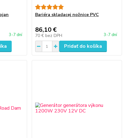
ojan
Bariéra skladacej nožnice PVC
86,10 €
3-7 dní
3-7 dní
70 €
bez DPH
íka
Pridať do košíka