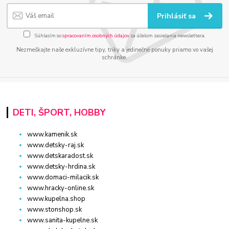
Prihlásiť sa
Súhlasím so
spracovaním osobných údajov
za účelom zasielania newslettera.
Nezmeškajte naše exkluzívne tipy, triky a jedinečné ponuky priamo vo vašej
schránke.
DETI, ŠPORT, HOBBY
www.kamenik.sk
www.detsky-raj.sk
www.detskaradost.sk
www.detsky-hrdina.sk
www.domaci-milacik.sk
www.hracky-online.sk
www.kupelna.shop
www.stonshop.sk
www.sanita-kupelne.sk