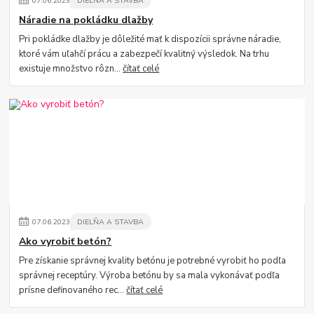
07
.
06
.
2023
DIELŇA A STAVBA
Náradie na pokládku dlažby
Pri pokládke dlažby je dôležité mať k dispozícii správne náradie,
ktoré vám uľahčí prácu a zabezpečí kvalitný výsledok. Na trhu
existuje množstvo rôzn...
čítať celé
07
.
06
.
2023
DIELŇA A STAVBA
Ako vyrobiť betón?
Pre získanie správnej kvality betónu je potrebné vyrobiť ho podľa
správnej receptúry. Výroba betónu by sa mala vykonávať podľa
prísne definovaného rec...
čítať celé