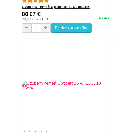
Ozubený remeň Optibelt T10 16x1420
88,67 €
3-7 dní
72,09 €
bez DPH
Pridať do košíka