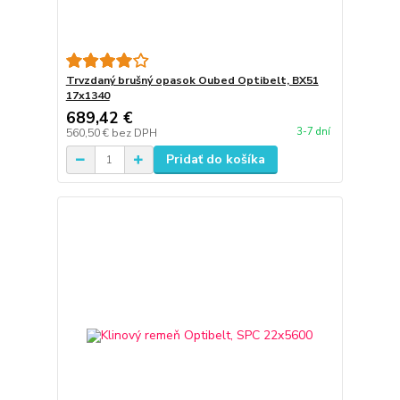
Trvzdaný brušný opasok Oubed Optibelt, BX51
17x1340
689,42 €
3-7 dní
560,50 €
bez DPH
Pridať do košíka