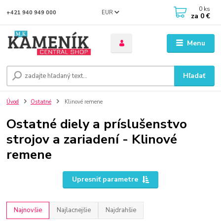
0
ks
EUR
+421 940 949 000
za
0 €
Menu
Hľadať
Úvod
Ostatné
Klinové remene
Ostatné diely a príslušenstvo
strojov a zariadení - Klinové
remene
Upresniť parametre
Najnovšie
Najlacnejšie
Najdrahšie