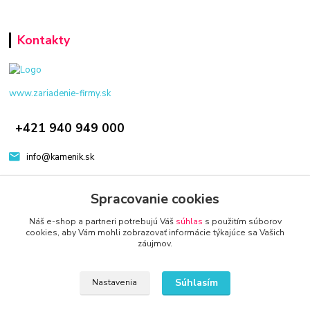
Kontakty
www.zariadenie-firmy.sk
+421 940 949 000
info@kamenik.sk
Spracovanie cookies
Náš e-shop a partneri potrebujú Váš
súhlas
s použitím súborov
cookies, aby Vám mohli zobrazovať informácie týkajúce sa Vašich
záujmov.
© 2024 Všetky práva vyhradené KAMENIK.SK
Vytvorené na
Eshop-rychlo.sk
Súhlasím
Nastavenia