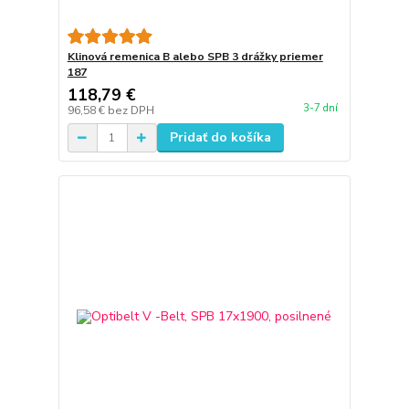
Klinová remenica B alebo SPB 3 drážky priemer
187
118,79 €
3-7 dní
96,58 €
bez DPH
Pridať do košíka