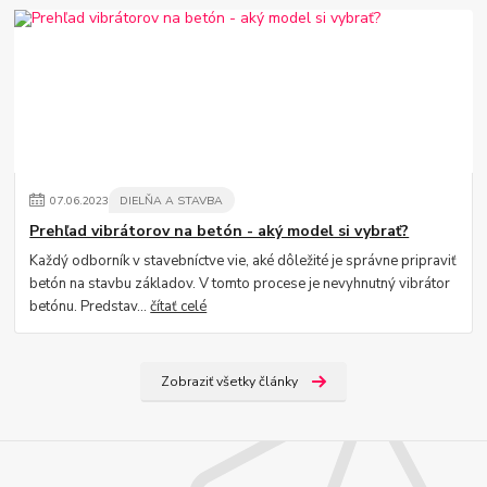
07
.
06
.
2023
DIELŇA A STAVBA
Prehľad vibrátorov na betón - aký model si vybrať?
Každý odborník v stavebníctve vie, aké dôležité je správne pripraviť
betón na stavbu základov. V tomto procese je nevyhnutný vibrátor
betónu. Predstav...
čítať celé
Zobraziť všetky články