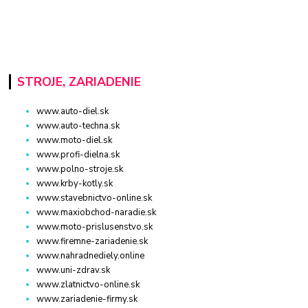
STROJE, ZARIADENIE
www.auto-diel.sk
www.auto-techna.sk
www.moto-diel.sk
www.profi-dielna.sk
www.polno-stroje.sk
www.krby-kotly.sk
www.stavebnictvo-online.sk
www.maxiobchod-naradie.sk
www.moto-prislusenstvo.sk
www.firemne-zariadenie.sk
www.nahradnediely.online
www.uni-zdrav.sk
www.zlatnictvo-online.sk
www.zariadenie-firmy.sk