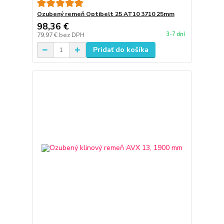
Ozubený remeň Optibelt 25 AT10 3710 25mm
98,36 €
3-7 dní
79,97 €
bez DPH
Pridať do košíka