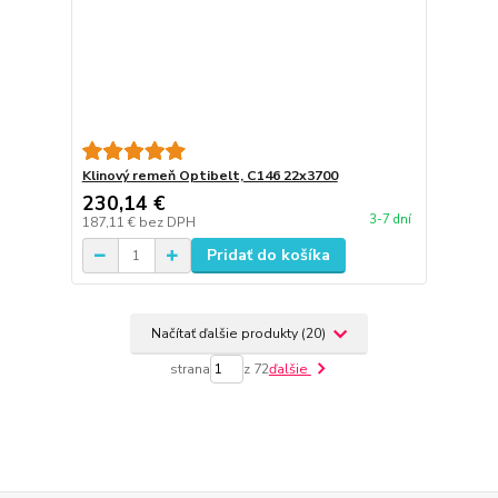
Klinový remeň Optibelt, C146 22x3700
230,14 €
3-7 dní
187,11 €
bez DPH
Pridať do košíka
Načítať ďalšie produkty (20)
strana
z 72
ďalšie