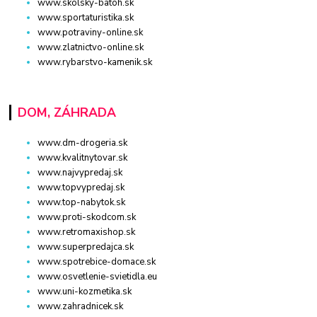
www.skolsky-batoh.sk
www.sportaturistika.sk
www.potraviny-online.sk
www.zlatnictvo-online.sk
www.rybarstvo-kamenik.sk
DOM, ZÁHRADA
www.dm-drogeria.sk
www.kvalitnytovar.sk
www.najvypredaj.sk
www.topvypredaj.sk
www.top-nabytok.sk
www.proti-skodcom.sk
www.retromaxishop.sk
www.superpredajca.sk
www.spotrebice-domace.sk
www.osvetlenie-svietidla.eu
www.uni-kozmetika.sk
www.zahradnicek.sk