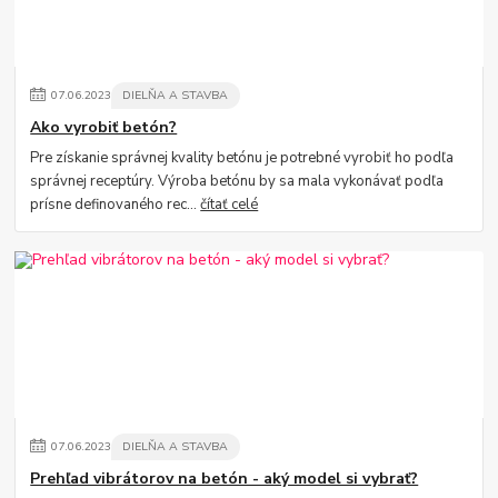
07
.
06
.
2023
DIELŇA A STAVBA
Ako vyrobiť betón?
Pre získanie správnej kvality betónu je potrebné vyrobiť ho podľa
správnej receptúry. Výroba betónu by sa mala vykonávať podľa
prísne definovaného rec...
čítať celé
07
.
06
.
2023
DIELŇA A STAVBA
Prehľad vibrátorov na betón - aký model si vybrať?