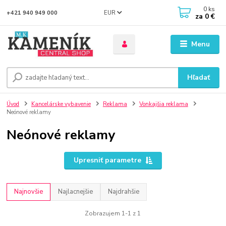
0
ks
EUR
+421 940 949 000
za
0 €
Menu
Hľadať
Úvod
Kancelárske vybavenie
Reklama
Vonkajšia reklama
Neónové reklamy
Neónové reklamy
Upresniť parametre
Najnovšie
Najlacnejšie
Najdrahšie
Zobrazujem 1-1 z 1