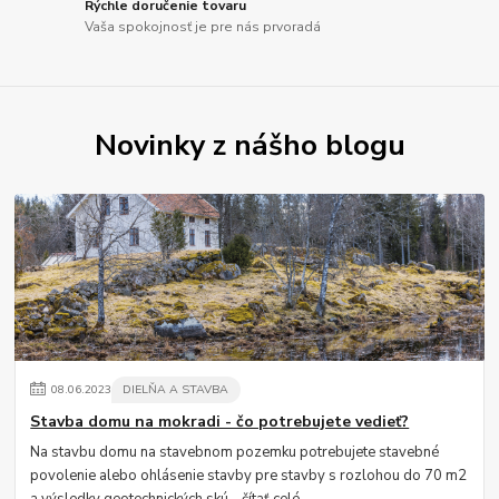
Rýchle doručenie tovaru
Vaša spokojnosť je pre nás prvoradá
Novinky z nášho blogu
08
.
06
.
2023
DIELŇA A STAVBA
Stavba domu na mokradi - čo potrebujete vedieť?
Na stavbu domu na stavebnom pozemku potrebujete stavebné
povolenie alebo ohlásenie stavby pre stavby s rozlohou do 70 m2
a výsledky geotechnických skú...
čítať celé