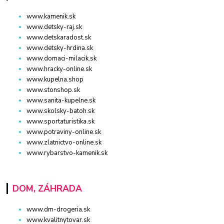
www.kamenik.sk
www.detsky-raj.sk
www.detskaradost.sk
www.detsky-hrdina.sk
www.domaci-milacik.sk
www.hracky-online.sk
www.kupelna.shop
www.stonshop.sk
www.sanita-kupelne.sk
www.skolsky-batoh.sk
www.sportaturistika.sk
www.potraviny-online.sk
www.zlatnictvo-online.sk
www.rybarstvo-kamenik.sk
DOM, ZÁHRADA
www.dm-drogeria.sk
www.kvalitnytovar.sk