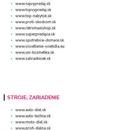
www.najvypredaj.sk
www.topvypredaj.sk
www.top-nabytok.sk
www.proti-skodcom.sk
www.retromaxishop.sk
www.superpredajca.sk
www.spotrebice-domace.sk
www.osvetlenie-svietidla.eu
www.uni-kozmetika.sk
www.zahradnicek.sk
STROJE, ZARIADENIE
www.auto-diel.sk
www.auto-techna.sk
www.moto-diel.sk
www.profi-dielna.sk