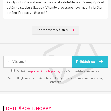
Každý odborník v stavebníctve vie, aké dôležité je správne pripraviť
betón na stavbu základov. V tomto procese je nevyhnutný vibrátor
betónu. Predstav...
čítať celé
Zobraziť všetky články
Prihlásiť sa
Súhlasím so
spracovaním osobných údajov
za účelom zasielania newslettera.
Nezmeškajte naše exkluzívne tipy, triky a jedinečné ponuky priamo vo vašej
schránke.
DETI, ŠPORT, HOBBY