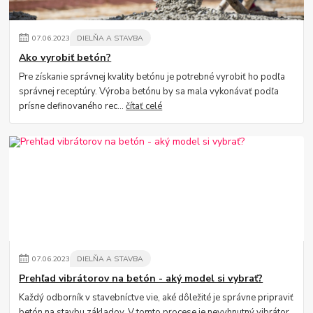
07
.
06
.
2023
DIELŇA A STAVBA
Ako vyrobiť betón?
Pre získanie správnej kvality betónu je potrebné vyrobiť ho podľa
správnej receptúry. Výroba betónu by sa mala vykonávať podľa
prísne definovaného rec...
čítať celé
07
.
06
.
2023
DIELŇA A STAVBA
Prehľad vibrátorov na betón - aký model si vybrať?
Každý odborník v stavebníctve vie, aké dôležité je správne pripraviť
betón na stavbu základov. V tomto procese je nevyhnutný vibrátor