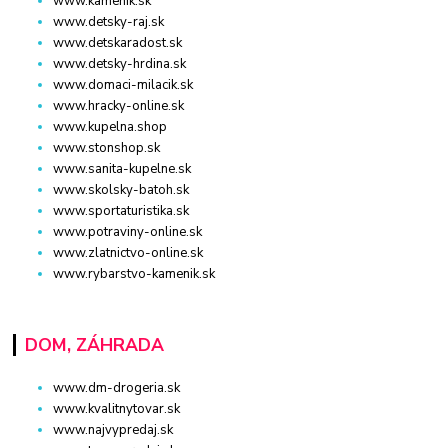
www.kamenik.sk
www.detsky-raj.sk
www.detskaradost.sk
www.detsky-hrdina.sk
www.domaci-milacik.sk
www.hracky-online.sk
www.kupelna.shop
www.stonshop.sk
www.sanita-kupelne.sk
www.skolsky-batoh.sk
www.sportaturistika.sk
www.potraviny-online.sk
www.zlatnictvo-online.sk
www.rybarstvo-kamenik.sk
DOM, ZÁHRADA
www.dm-drogeria.sk
www.kvalitnytovar.sk
www.najvypredaj.sk