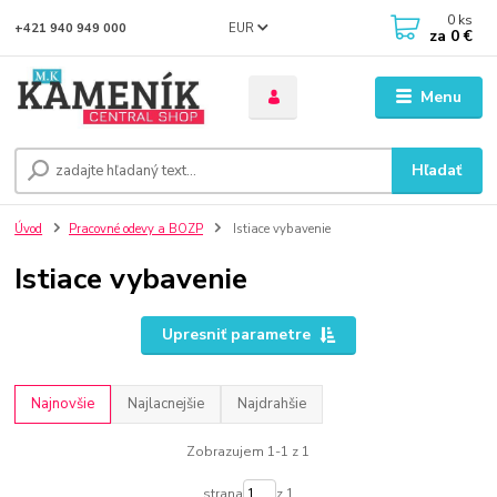
0
ks
EUR
+421 940 949 000
za
0 €
Menu
Hľadať
Úvod
Pracovné odevy a BOZP
Istiace vybavenie
Istiace vybavenie
Upresniť parametre
Najnovšie
Najlacnejšie
Najdrahšie
Zobrazujem 1-1 z 1
strana
z 1