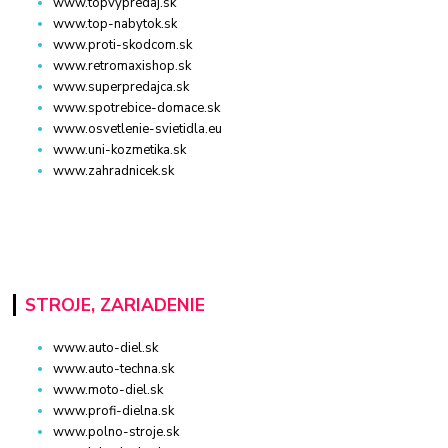
www.topvypredaj.sk
www.top-nabytok.sk
www.proti-skodcom.sk
www.retromaxishop.sk
www.superpredajca.sk
www.spotrebice-domace.sk
www.osvetlenie-svietidla.eu
www.uni-kozmetika.sk
www.zahradnicek.sk
STROJE, ZARIADENIE
www.auto-diel.sk
www.auto-techna.sk
www.moto-diel.sk
www.profi-dielna.sk
www.polno-stroje.sk