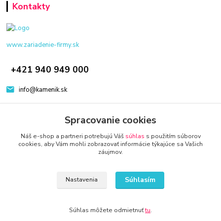
Kontakty
www.zariadenie-firmy.sk
+421 940 949 000
info@kamenik.sk
Spracovanie cookies
Náš e-shop a partneri potrebujú Váš
súhlas
s použitím súborov
cookies, aby Vám mohli zobrazovať informácie týkajúce sa Vašich
záujmov.
© 2024 Všetky práva vyhradené KAMENIK.SK
Vytvorené na
Eshop-rychlo.sk
Súhlasím
Nastavenia
Súhlas môžete odmietnuť
tu
.