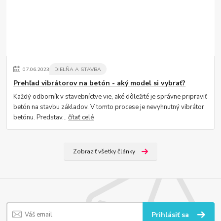
07
.
06
.
2023
DIELŇA A STAVBA
Prehľad vibrátorov na betón - aký model si vybrať?
Každý odborník v stavebníctve vie, aké dôležité je správne pripraviť
betón na stavbu základov. V tomto procese je nevyhnutný vibrátor
betónu. Predstav...
čítať celé
Zobraziť všetky články
Prihlásiť sa