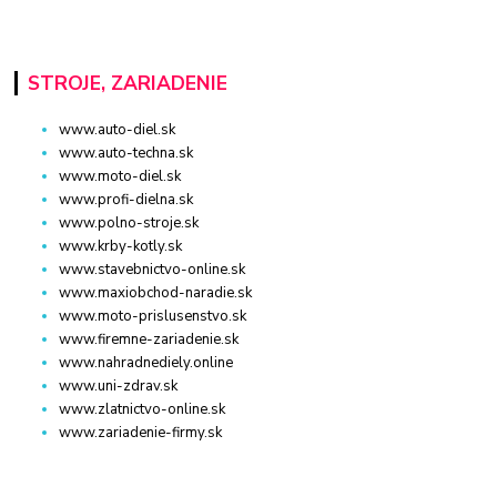
STROJE, ZARIADENIE
www.auto-diel.sk
www.auto-techna.sk
www.moto-diel.sk
www.profi-dielna.sk
www.polno-stroje.sk
www.krby-kotly.sk
www.stavebnictvo-online.sk
www.maxiobchod-naradie.sk
www.moto-prislusenstvo.sk
www.firemne-zariadenie.sk
www.nahradnediely.online
www.uni-zdrav.sk
www.zlatnictvo-online.sk
www.zariadenie-firmy.sk