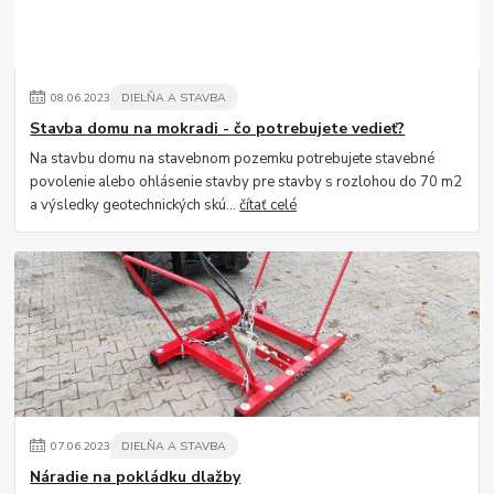
08
.
06
.
2023
DIELŇA A STAVBA
Stavba domu na mokradi - čo potrebujete vedieť?
Na stavbu domu na stavebnom pozemku potrebujete stavebné
povolenie alebo ohlásenie stavby pre stavby s rozlohou do 70 m2
a výsledky geotechnických skú...
čítať celé
07
.
06
.
2023
DIELŇA A STAVBA
Náradie na pokládku dlažby