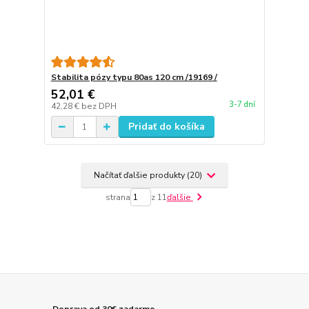
Stabilita pózy typu 80as 120 cm /19169 /
52,01 €
3-7 dní
42,28 €
bez DPH
Pridať do košíka
Načítať ďalšie produkty (20)
strana
z 11
ďalšie