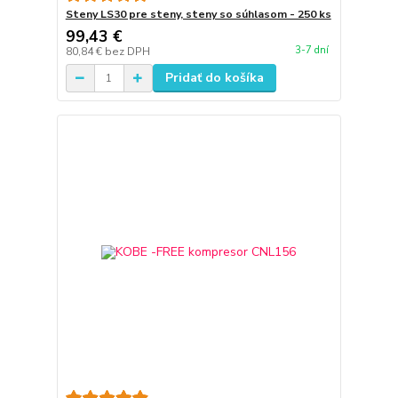
Steny LS30 pre steny, steny so súhlasom - 250 ks
99,43 €
3-7 dní
80,84 €
bez DPH
Pridať do košíka