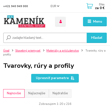
0
ks
EUR
+421 940 949 000
za
0 €
Menu
Hľadať
Úvod
Stavebný priemysel
Materiály a príslušenstvo
Tvarovky, rúry a
profily
Tvarovky, rúry a profily
Upresniť parametre
Najnovšie
Najlacnejšie
Najdrahšie
Zobrazujem 1-20 z 216