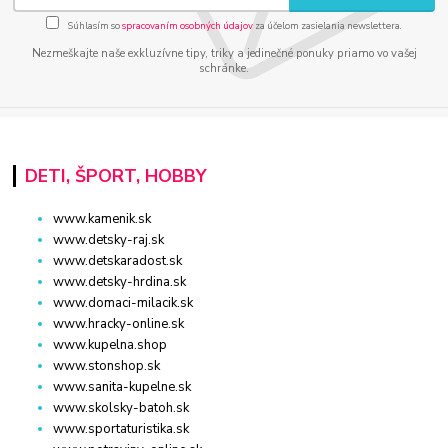
Súhlasím so
spracovaním osobných údajov
za účelom zasielania newslettera.
Nezmeškajte naše exkluzívne tipy, triky a jedinečné ponuky priamo vo vašej
schránke.
DETI, ŠPORT, HOBBY
www.kamenik.sk
www.detsky-raj.sk
www.detskaradost.sk
www.detsky-hrdina.sk
www.domaci-milacik.sk
www.hracky-online.sk
www.kupelna.shop
www.stonshop.sk
www.sanita-kupelne.sk
www.skolsky-batoh.sk
www.sportaturistika.sk