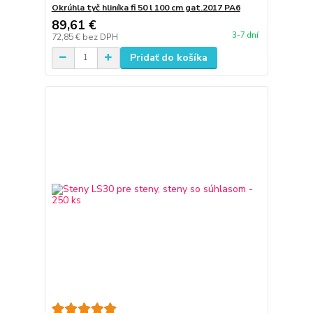
Okrúhla tyč hliníka fi 50 l 100 cm gat.2017 PA6
89,61 €
3-7 dní
72,85 €
bez DPH
Pridať do košíka