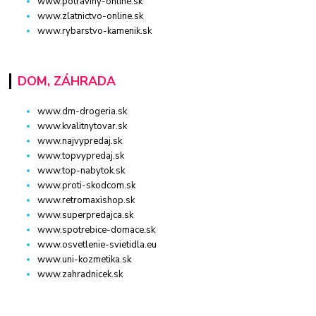
www.potraviny-online.sk
www.zlatnictvo-online.sk
www.rybarstvo-kamenik.sk
DOM, ZÁHRADA
www.dm-drogeria.sk
www.kvalitnytovar.sk
www.najvypredaj.sk
www.topvypredaj.sk
www.top-nabytok.sk
www.proti-skodcom.sk
www.retromaxishop.sk
www.superpredajca.sk
www.spotrebice-domace.sk
www.osvetlenie-svietidla.eu
www.uni-kozmetika.sk
www.zahradnicek.sk