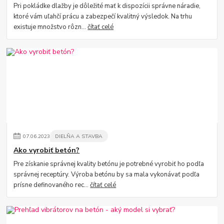
Pri pokládke dlažby je dôležité mať k dispozícii správne náradie,
ktoré vám uľahčí prácu a zabezpečí kvalitný výsledok. Na trhu
existuje množstvo rôzn...
čítať celé
07
.
06
.
2023
DIELŇA A STAVBA
Ako vyrobiť betón?
Pre získanie správnej kvality betónu je potrebné vyrobiť ho podľa
správnej receptúry. Výroba betónu by sa mala vykonávať podľa
prísne definovaného rec...
čítať celé