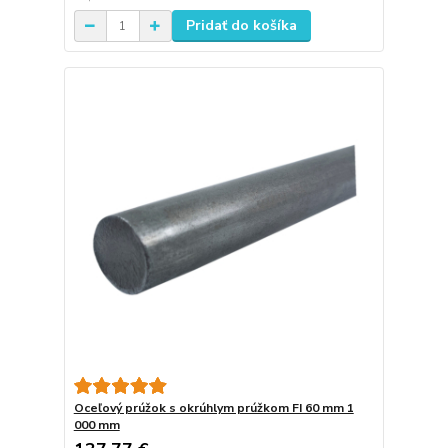
Pridať do košíka
Oceľový prúžok s okrúhlym prúžkom FI 60 mm 1
000 mm