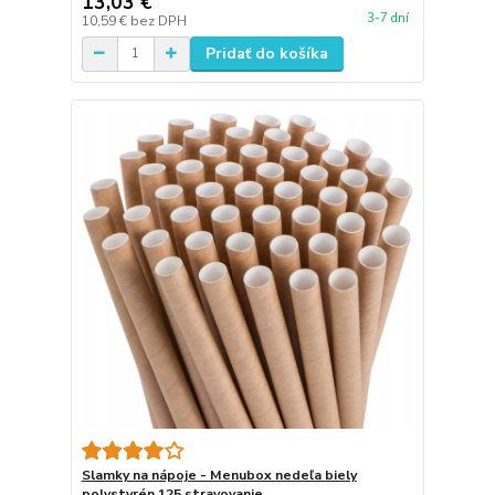
13,03 €
3-7 dní
10,59 €
bez DPH
Pridať do košíka
Slamky na nápoje - Menubox nedeľa biely
polystyrén 125 stravovanie