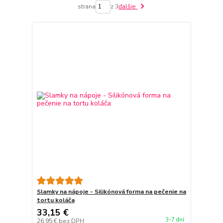
strana
z 3
ďalšie
Slamky na nápoje - Silikónová forma na pečenie na
tortu koláča
33,15 €
3-7 dní
26,95 €
bez DPH