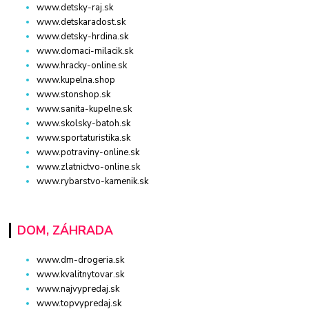
www.detsky-raj.sk
www.detskaradost.sk
www.detsky-hrdina.sk
www.domaci-milacik.sk
www.hracky-online.sk
www.kupelna.shop
www.stonshop.sk
www.sanita-kupelne.sk
www.skolsky-batoh.sk
www.sportaturistika.sk
www.potraviny-online.sk
www.zlatnictvo-online.sk
www.rybarstvo-kamenik.sk
DOM, ZÁHRADA
www.dm-drogeria.sk
www.kvalitnytovar.sk
www.najvypredaj.sk
www.topvypredaj.sk