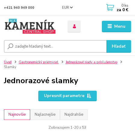
0
ks
EUR
+421 940 949 000
za
0 €
Menu
Hľadať
Úvod
Gastronomický priemysel
Jednorázové riady a príslušenstvo
Slamky
Jednorazové slamky
Upresniť parametre
Najnovšie
Najlacnejšie
Najdrahšie
Zobrazujem 1-20 z 53