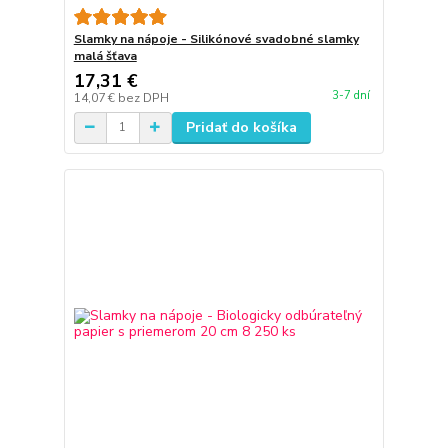
Slamky na nápoje - Silikónové svadobné slamky
malá šťava
17,31 €
3-7 dní
14,07 €
bez DPH
Pridať do košíka