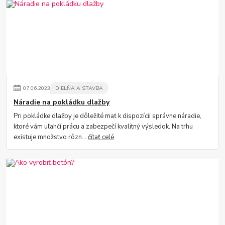
07
.
06
.
2023
DIELŇA A STAVBA
Náradie na pokládku dlažby
Pri pokládke dlažby je dôležité mať k dispozícii správne náradie,
ktoré vám uľahčí prácu a zabezpečí kvalitný výsledok. Na trhu
existuje množstvo rôzn...
čítať celé