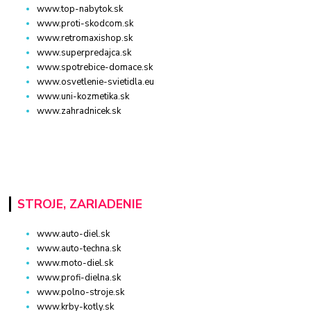
www.top-nabytok.sk
www.proti-skodcom.sk
www.retromaxishop.sk
www.superpredajca.sk
www.spotrebice-domace.sk
www.osvetlenie-svietidla.eu
www.uni-kozmetika.sk
www.zahradnicek.sk
STROJE, ZARIADENIE
www.auto-diel.sk
www.auto-techna.sk
www.moto-diel.sk
www.profi-dielna.sk
www.polno-stroje.sk
www.krby-kotly.sk