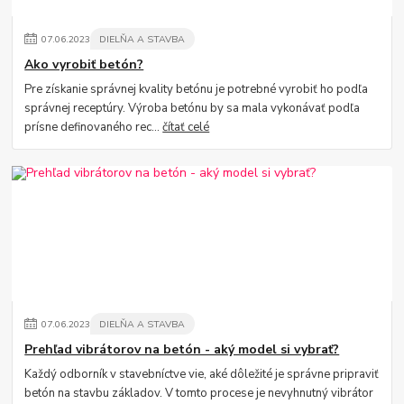
07
.
06
.
2023
DIELŇA A STAVBA
Ako vyrobiť betón?
Pre získanie správnej kvality betónu je potrebné vyrobiť ho podľa
správnej receptúry. Výroba betónu by sa mala vykonávať podľa
prísne definovaného rec...
čítať celé
07
.
06
.
2023
DIELŇA A STAVBA
Prehľad vibrátorov na betón - aký model si vybrať?
Každý odborník v stavebníctve vie, aké dôležité je správne pripraviť
betón na stavbu základov. V tomto procese je nevyhnutný vibrátor