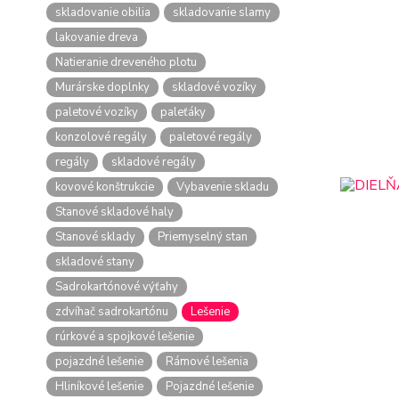
skladovanie obilia
skladovanie slamy
lakovanie dreva
Natieranie dreveného plotu
Murárske doplnky
skladové vozíky
paletové vozíky
paleťáky
konzolové regály
paletové regály
regály
skladové regály
kovové konštrukcie
Vybavenie skladu
Stanové skladové haly
Stanové sklady
Priemyselný stan
skladové stany
Sadrokartónové výťahy
zdvíhač sadrokartónu
Lešenie
rúrkové a spojkové lešenie
pojazdné lešenie
Rámové lešenia
Hliníkové lešenie
Pojazdné lešenie