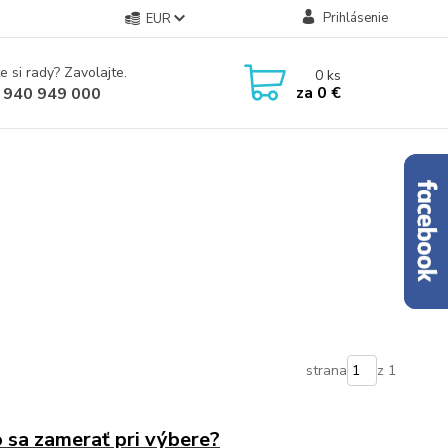
Prihlásenie
EUR
e si rady? Zavolajte.
0
ks
za
0 €
 940 949 000
strana
z 1
o sa zamerať pri výbere?