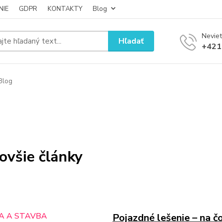
NIE
GDPR
KONTAKTY
Blog
Neviet
Hľadať
+421
Blog
ovšie články
Pojazdné lešenie – na č