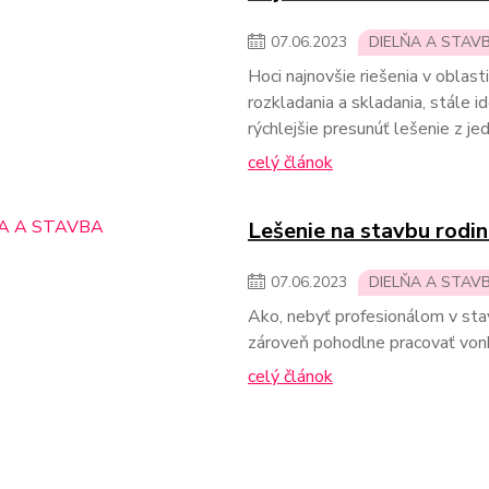
07
.
06
.
2023
DIELŇA A STAV
Hoci najnovšie riešenia v oblast
rozkladania a skladania, stále 
rýchlejšie presunúť lešenie z j
celý článok
Lešenie na stavbu rodin
07
.
06
.
2023
DIELŇA A STAV
Ako, nebyť profesionálom v sta
zároveň pohodlne pracovať vonk
celý článok