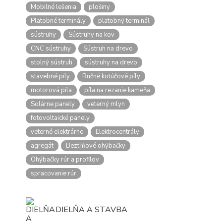
Mobilné lešenia
plošiny
Platobné terminály
platobný terminál
sústruhy
Sústruhy na kov
CNC sústruhy
Sústruh na drevo
stolný sústruh
sústruhy na drevo
stavebné píly
Ručné kotúčové píly
motorová píla
píla na rezanie kameňa
Solárne panely
veterný mlyn
fotovoltaické panely
veterné elektrárne
Elektrocentrály
agregát
Beztŕňové ohýbačky
Ohýbačky rúr a profilov
spracovanie rúr
DIELŇA A STAVBA