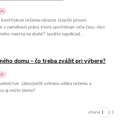
BA
i konštrukcie lešenia výrazne zlepšili proces
ide o namáhavú prácu, ktorá spotrebuje veľa času. Ako
edného miesta na druhé? Jazdite napríklad…
ného domu – čo treba zvážiť pri výbere?
BA
vebníctve, zabezpečiť ochranu vďaka lešeniu a
u aj vnútri domu?
strana
z 1