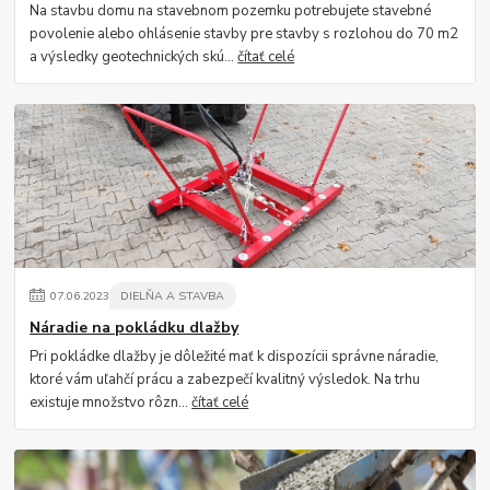
Na stavbu domu na stavebnom pozemku potrebujete stavebné
povolenie alebo ohlásenie stavby pre stavby s rozlohou do 70 m2
a výsledky geotechnických skú...
čítať celé
07
.
06
.
2023
DIELŇA A STAVBA
Náradie na pokládku dlažby
Pri pokládke dlažby je dôležité mať k dispozícii správne náradie,
ktoré vám uľahčí prácu a zabezpečí kvalitný výsledok. Na trhu
existuje množstvo rôzn...
čítať celé