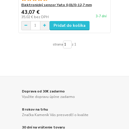
Elektronický senzor Yato 0,01/0-12,7 mm
43,07 €
3-7 dní
35,02 €
bez DPH
Pridať do košíka
strana
z 1
Doprava od 30€ zadarmo
Využite dopravu úplne zadarmo
8 rokov na trhu
Značka Kameník Vás presvedčí o kvalite
30 dní na vrátenie tovaru