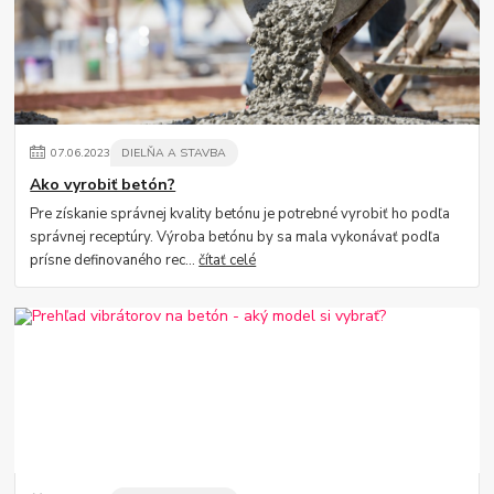
07
.
06
.
2023
DIELŇA A STAVBA
Ako vyrobiť betón?
Pre získanie správnej kvality betónu je potrebné vyrobiť ho podľa
správnej receptúry. Výroba betónu by sa mala vykonávať podľa
prísne definovaného rec...
čítať celé