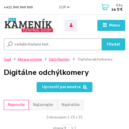
0
ks
EUR
+421 940 949 000
za
0 €
Menu
Hľadať
Úvod
Meracie prístroje
Odchýlkomery
Digitálne odchýlkomery
Digitálne odchýlkomery
Upresniť parametre
Najnovšie
Najlacnejšie
Najdrahšie
Zobrazujem 1-15 z 15
strana
z 1