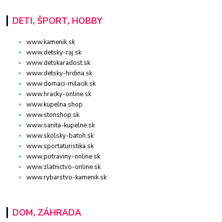
DETI, ŠPORT, HOBBY
www.kamenik.sk
www.detsky-raj.sk
www.detskaradost.sk
www.detsky-hrdina.sk
www.domaci-milacik.sk
www.hracky-online.sk
www.kupelna.shop
www.stonshop.sk
www.sanita-kupelne.sk
www.skolsky-batoh.sk
www.sportaturistika.sk
www.potraviny-online.sk
www.zlatnictvo-online.sk
www.rybarstvo-kamenik.sk
DOM, ZÁHRADA