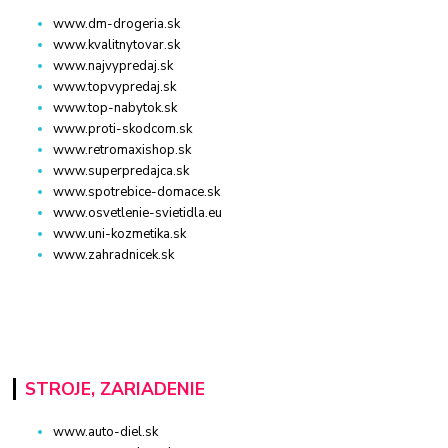
www.dm-drogeria.sk
www.kvalitnytovar.sk
www.najvypredaj.sk
www.topvypredaj.sk
www.top-nabytok.sk
www.proti-skodcom.sk
www.retromaxishop.sk
www.superpredajca.sk
www.spotrebice-domace.sk
www.osvetlenie-svietidla.eu
www.uni-kozmetika.sk
www.zahradnicek.sk
STROJE, ZARIADENIE
www.auto-diel.sk