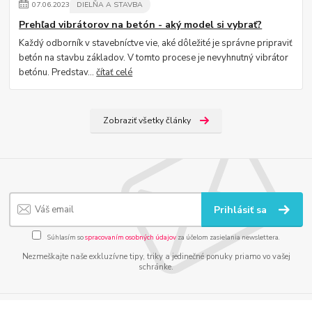
07
.
06
.
2023
DIELŇA A STAVBA
Prehľad vibrátorov na betón - aký model si vybrať?
Každý odborník v stavebníctve vie, aké dôležité je správne pripraviť
betón na stavbu základov. V tomto procese je nevyhnutný vibrátor
betónu. Predstav...
čítať celé
Zobraziť všetky články
Prihlásiť sa
Súhlasím so
spracovaním osobných údajov
za účelom zasielania newslettera.
Nezmeškajte naše exkluzívne tipy, triky a jedinečné ponuky priamo vo vašej
schránke.