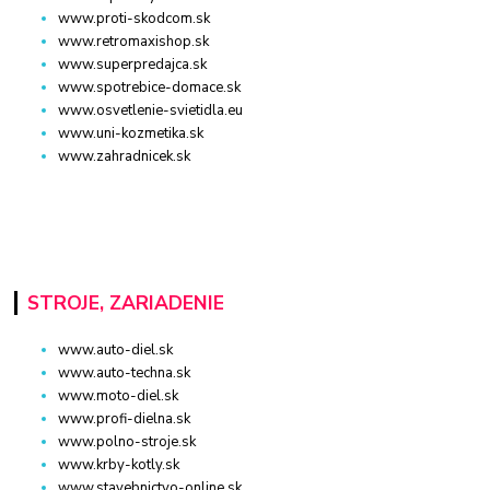
www.proti-skodcom.sk
www.retromaxishop.sk
www.superpredajca.sk
www.spotrebice-domace.sk
www.osvetlenie-svietidla.eu
www.uni-kozmetika.sk
www.zahradnicek.sk
STROJE, ZARIADENIE
www.auto-diel.sk
www.auto-techna.sk
www.moto-diel.sk
www.profi-dielna.sk
www.polno-stroje.sk
www.krby-kotly.sk
www.stavebnictvo-online.sk