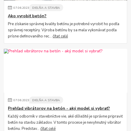
07
.
06
.
2023
DIELŇA A STAVBA
Ako vyrobiť betón?
Pre získanie správnej kvality betónu je potrebné vyrobiť ho podľa
správnej receptúry. Výroba betónu by sa mala vykonávať podľa
prísne definovaného rec...
čítať celé
07
.
06
.
2023
DIELŇA A STAVBA
Prehľad vibrátorov na betón - aký model si vybrať?
Každý odborník v stavebníctve vie, aké dôležité je správne pripraviť
betón na stavbu základov. V tomto procese je nevyhnutný vibrátor
betónu. Predstav...
čítať celé