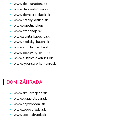
www.detskaradost.sk
www.detsky-hrdina.sk
www.domaci-milacik.sk
www.hracky-online.sk
www.kupelna.shop
www.stonshop.sk
www.sanita-kupelne.sk
www.skolsky-batoh.sk
www.sportaturistika.sk
www.potraviny-online.sk
www.zlatnictvo-online.sk
www.rybarstvo-kamenik.sk
DOM, ZÁHRADA
www.dm-drogeria.sk
www.kvalitnytovar.sk
www.najvypredaj.sk
www.topvypredaj.sk
www.top-nabytok.sk