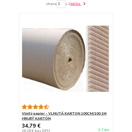
strana
z 2
ďalšie
Vlnitý papier - VLNUTÁ KARTON 100CM/100 1M
HRUBÝ KARTÓN
34,79 €
3-7 dní
28,28 €
bez DPH