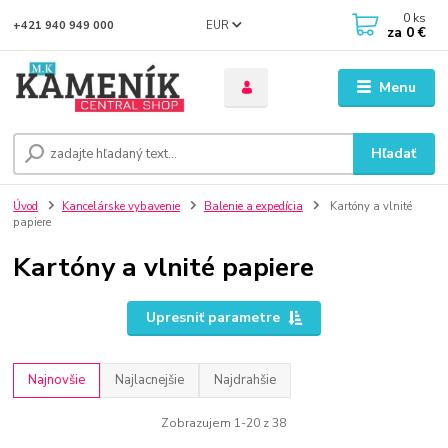
0
ks
EUR
+421 940 949 000
za
0 €
Menu
Hľadať
Úvod
Kancelárske vybavenie
Balenie a expedícia
Kartóny a vlnité
papiere
Kartóny a vlnité papiere
Upresniť parametre
Najnovšie
Najlacnejšie
Najdrahšie
Zobrazujem 1-20 z 38