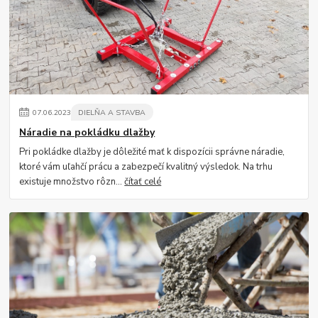
07
.
06
.
2023
DIELŇA A STAVBA
Náradie na pokládku dlažby
Pri pokládke dlažby je dôležité mať k dispozícii správne náradie,
ktoré vám uľahčí prácu a zabezpečí kvalitný výsledok. Na trhu
existuje množstvo rôzn...
čítať celé