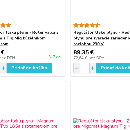
or tlaku plynu - Roter valca s
Regulátor tlaku plynu - Re
 s Tig Mig kúzelníkom
plynu pre zváracie zariadeni
trom
rozlohou 230 V
 €
89,35 €
3-7 dní
bez DPH
72,64 €
bez DPH
Pridať do košíka
Pridať do koš