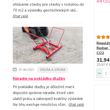
ohlásenie stavby pre stavby s rozlohou do
70 m2 a výsledky geotechnických skú...
čítať celé
Regulát
Redser 
CO2
31,94
25,97 €
07.06.2023
DIELŇA A STAVBA
Náradie na pokládku dlažby
Pri pokládke dlažby je dôležité mať k
dispozícii správne náradie, ktoré vám
uľahčí prácu a zabezpečí kvalitný výsledok.
Na trhu existuje množstvo rôzn...
čítať celé