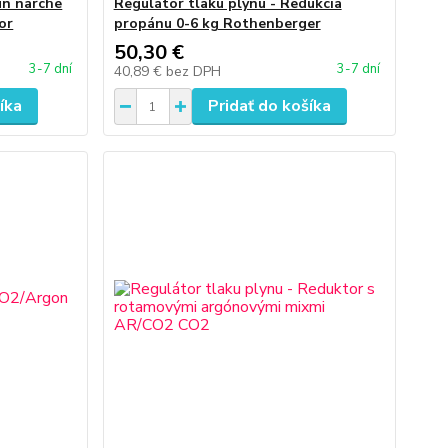
un narche
Regulátor tlaku plynu - Redukcia
or
propánu 0-6 kg Rothenberger
50,30 €
3-7 dní
3-7 dní
40,89 €
bez DPH
íka
Pridať do košíka