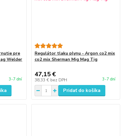
rnutie pre
Regulátor tlaku plynu - Argon co2 mix
Mag Welder
co2 mix Sherman Mig Mag Tig
47,15 €
3-7 dní
3-7 dní
38,33 €
bez DPH
íka
Pridať do košíka