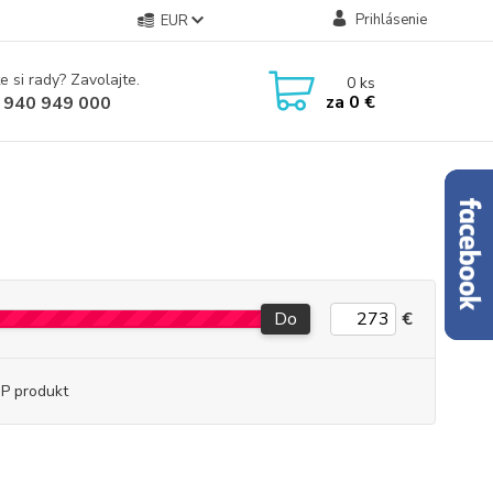
Prihlásenie
EUR
e si rady? Zavolajte.
0
ks
za
0 €
 940 949 000
Do
€
P produkt