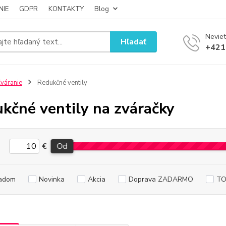
NIE
GDPR
KONTAKTY
Blog
Neviet
Hľadať
+421
váranie
Redukčné ventily
kčné ventily na zváračky
€
Od
adom
Novinka
Akcia
Doprava ZADARMO
TO