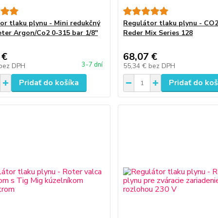
or tlaku plynu - Mini redukčný
Regulátor tlaku plynu - CO
er Argon/Co2 0-315 bar 1/8''
Reder Mix Series 128
 €
68,07 €
3-7 dní
bez DPH
55,34 €
bez DPH
Pridať do košíka
Pridať do koš