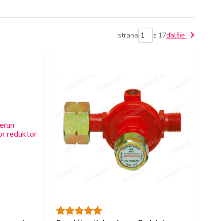
strana
z 17
ďalšie