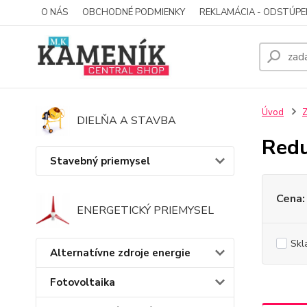
O NÁS
OBCHODNÉ PODMIENKY
REKLAMÁCIA - ODSTÚPE
Úvod
Z
DIELŇA A STAVBA
Redu
Stavebný priemysel
Cena:
ENERGETICKÝ PRIEMYSEL
Skl
Alternatívne zdroje energie
Fotovoltaika