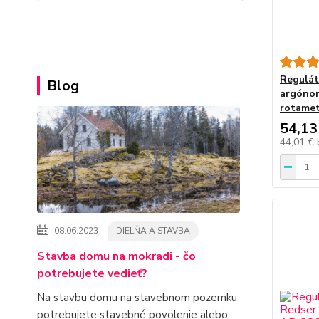
Regulát
Blog
argónom
rotame
54,13
44,01 €
08.06.2023
DIELŇA A STAVBA
Stavba domu na mokradi - čo
potrebujete vedieť?
Na stavbu domu na stavebnom pozemku
potrebujete stavebné povolenie alebo