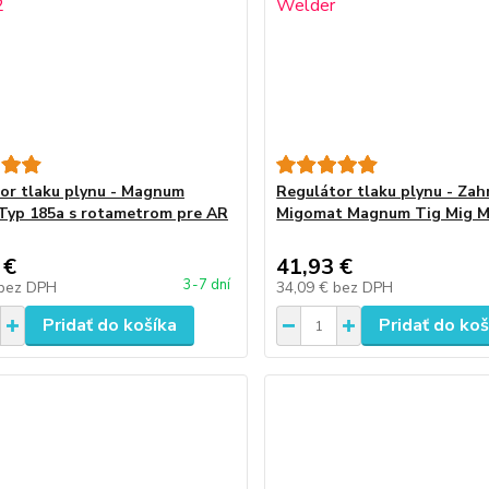
or tlaku plynu - Magnum
Regulátor tlaku plynu - Zah
Typ 185a s rotametrom pre AR
Migomat Magnum Tig Mig 
 €
41,93 €
3-7 dní
bez DPH
34,09 €
bez DPH
Pridať do košíka
Pridať do koš