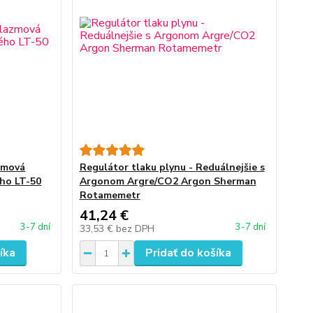
azmová
Regulátor tlaku plynu - Reduálnejšie s
ého LT-50
Argonom Argre/CO2 Argon Sherman
Rotamemetr
41,24 €
3-7 dní
3-7 dní
33,53 €
bez DPH
íka
Pridať do košíka