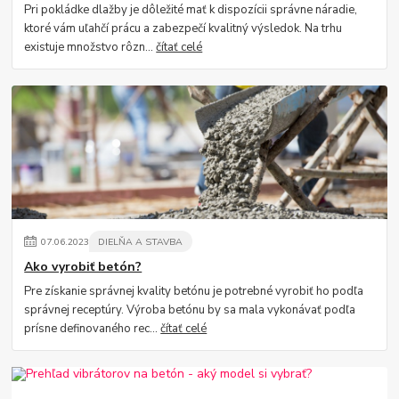
Pri pokládke dlažby je dôležité mať k dispozícii správne náradie,
ktoré vám uľahčí prácu a zabezpečí kvalitný výsledok. Na trhu
existuje množstvo rôzn...
čítať celé
07
.
06
.
2023
DIELŇA A STAVBA
Ako vyrobiť betón?
Pre získanie správnej kvality betónu je potrebné vyrobiť ho podľa
správnej receptúry. Výroba betónu by sa mala vykonávať podľa
prísne definovaného rec...
čítať celé