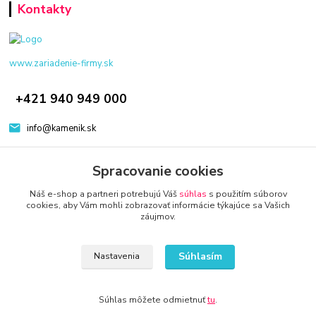
Kontakty
www.zariadenie-firmy.sk
+421 940 949 000
info@kamenik.sk
Spracovanie cookies
Náš e-shop a partneri potrebujú Váš
súhlas
s použitím súborov
cookies, aby Vám mohli zobrazovať informácie týkajúce sa Vašich
záujmov.
© 2024 Všetky práva vyhradené KAMENIK.SK
Vytvorené na
Eshop-rychlo.sk
Súhlasím
Nastavenia
Súhlas môžete odmietnuť
tu
.