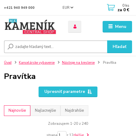
0
ks
EUR
+421 940 949 000
za
0 €
Menu
Hľadať
Úvod
Kancelárske vybavenie
Nástroje na kreslenie
Pravítka
Pravítka
Upresniť parametre
Najnovšie
Najlacnejšie
Najdrahšie
Zobrazujem 1-20 z 240
strana
z 12
ďalšie