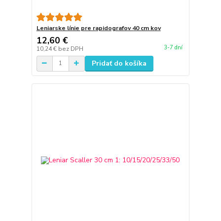
Leniarske línie pre rapidografov 40 cm kov
12,60 €
3-7 dní
10,24 €
bez DPH
Pridať do košíka