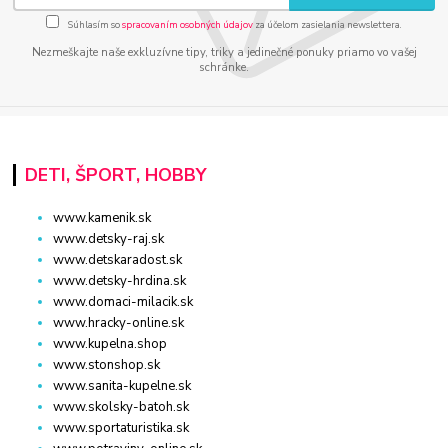
Súhlasím so
spracovaním osobných údajov
za účelom zasielania newslettera.
Nezmeškajte naše exkluzívne tipy, triky a jedinečné ponuky priamo vo vašej
schránke.
DETI, ŠPORT, HOBBY
www.kamenik.sk
www.detsky-raj.sk
www.detskaradost.sk
www.detsky-hrdina.sk
www.domaci-milacik.sk
www.hracky-online.sk
www.kupelna.shop
www.stonshop.sk
www.sanita-kupelne.sk
www.skolsky-batoh.sk
www.sportaturistika.sk