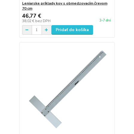
Leniarske príklady kov s obmedzovacím črevom
70 cm
46,77 €
3-7 dní
38,02 €
bez DPH
Pridať do košíka