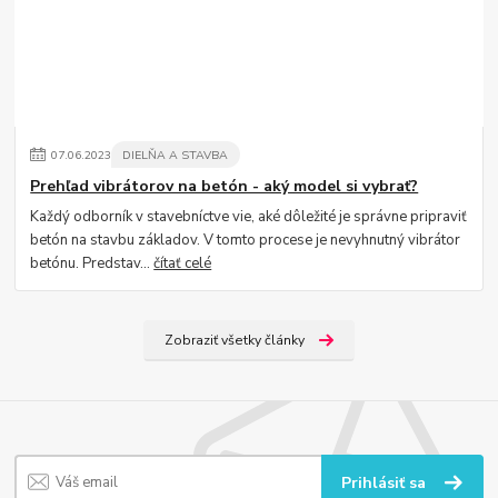
07
.
06
.
2023
DIELŇA A STAVBA
Prehľad vibrátorov na betón - aký model si vybrať?
Každý odborník v stavebníctve vie, aké dôležité je správne pripraviť
betón na stavbu základov. V tomto procese je nevyhnutný vibrátor
betónu. Predstav...
čítať celé
Zobraziť všetky články
Prihlásiť sa