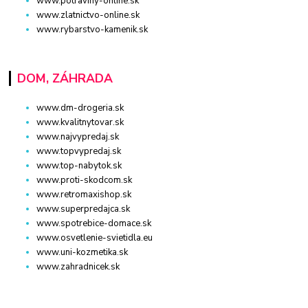
www.potraviny-online.sk
www.zlatnictvo-online.sk
www.rybarstvo-kamenik.sk
DOM, ZÁHRADA
www.dm-drogeria.sk
www.kvalitnytovar.sk
www.najvypredaj.sk
www.topvypredaj.sk
www.top-nabytok.sk
www.proti-skodcom.sk
www.retromaxishop.sk
www.superpredajca.sk
www.spotrebice-domace.sk
www.osvetlenie-svietidla.eu
www.uni-kozmetika.sk
www.zahradnicek.sk