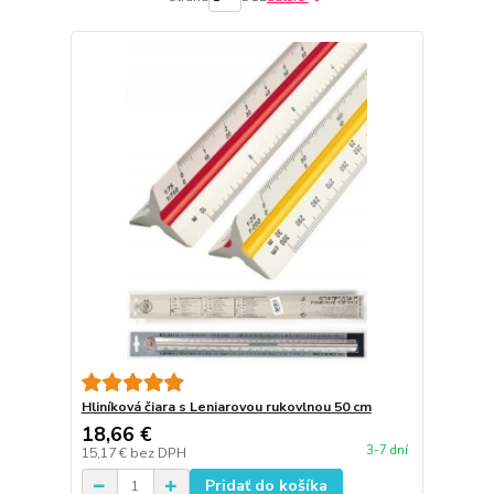
Hliníková čiara s Leniarovou rukovlnou 50 cm
18,66 €
3-7 dní
15,17 €
bez DPH
Pridať do košíka