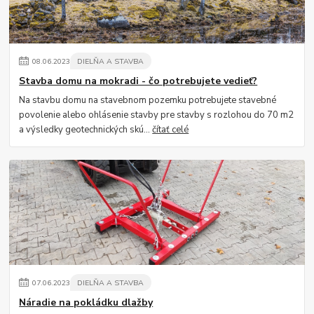
08
.
06
.
2023
DIELŇA A STAVBA
Stavba domu na mokradi - čo potrebujete vedieť?
Na stavbu domu na stavebnom pozemku potrebujete stavebné
povolenie alebo ohlásenie stavby pre stavby s rozlohou do 70 m2
a výsledky geotechnických skú...
čítať celé
07
.
06
.
2023
DIELŇA A STAVBA
Náradie na pokládku dlažby