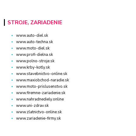
STROJE, ZARIADENIE
www.auto-diel.sk
www.auto-techna.sk
www.moto-diel.sk
www.profi-dielna.sk
www.polno-stroje.sk
www.krby-kotly.sk
www.stavebnictvo-online.sk
www.maxiobchod-naradie.sk
www.moto-prislusenstvo.sk
www.firemne-zariadenie.sk
www.nahradnediely.online
www.uni-zdrav.sk
www.zlatnictvo-online.sk
www.zariadenie-firmy.sk