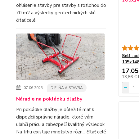
ohlásenie stavby pre stavby s rozlohou do
70 m2 a výsledky geotechnických skú...
čítať celé
Self -ad
105x148
17,05
13,86 €
07.06.2023
DIELŇA A STAVBA
Náradie na pokládku dlažby
Pri pokládke dlažby je dôležité mať k
dispozícii správne náradie, ktoré vám
uľahčí prácu a zabezpečí kvalitný výsledok.
Na trhu existuje množstvo rôzn...
čítať celé