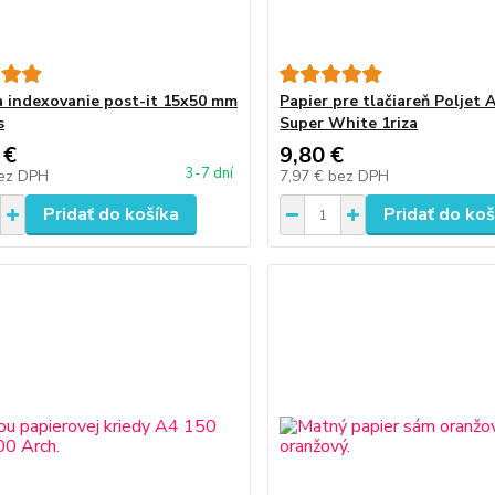
a indexovanie post-it 15x50 mm
Papier pre tlačiareň Poljet 
s
Super White 1riza
 €
9,80 €
3-7 dní
ez DPH
7,97 €
bez DPH
Pridať do košíka
Pridať do koš