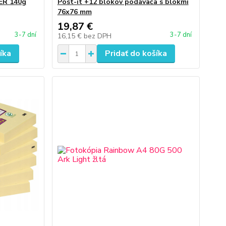
ER 140g
Post-it +12 blokov podávača s blokmi
76x76 mm
19,87 €
3-7 dní
3-7 dní
16,15 €
bez DPH
íka
Pridať do košíka