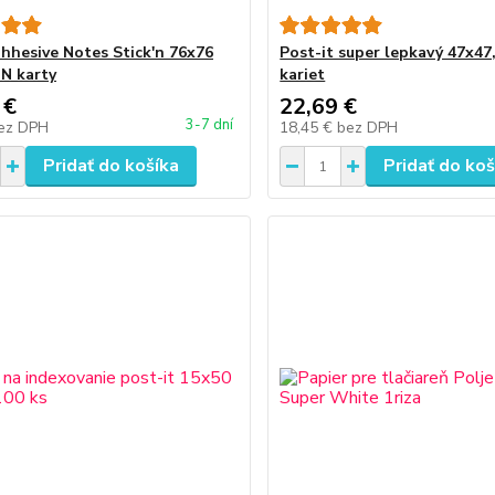
dhhesive Notes Stick'n 76x76
Post-it super lepkavý 47x47
 N karty
kariet
 €
22,69 €
3-7 dní
ez DPH
18,45 €
bez DPH
Pridať do košíka
Pridať do koš