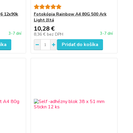
,6 12x90k
Fotokópia Rainbow A4 80G 500 Ark
Light žltá
10,28 €
3-7 dní
3-7 dní
8,36 €
bez DPH
íka
Pridať do košíka