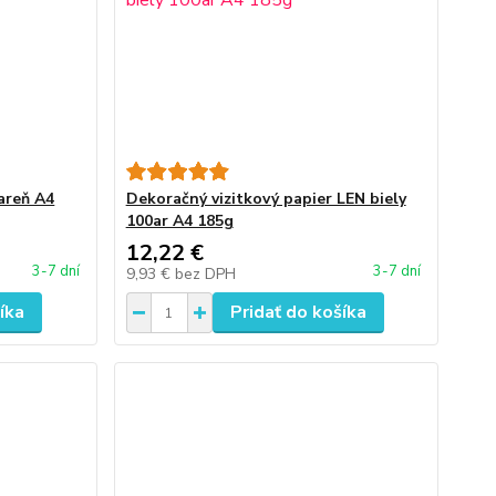
iareň A4
Dekoračný vizitkový papier LEN biely
100ar A4 185g
12,22 €
3-7 dní
3-7 dní
9,93 €
bez DPH
íka
Pridať do košíka