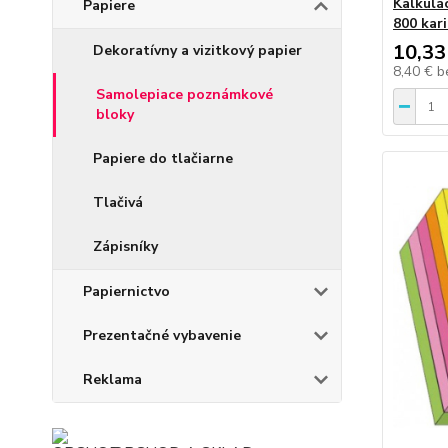
Kalkulá
Papiere
800 kari
10,33
Dekoratívny a vizitkový papier
8,40 €
b
Samolepiace poznámkové
bloky
Papiere do tlačiarne
Tlačivá
Zápisníky
Papiernictvo
Prezentačné vybavenie
Reklama