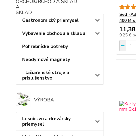
OBCHOD A SKLAD
Self -A
Gastronomický priemysel
400 Mix
11,38
Vybavenie obchodu a skladu
9,25 €
b
Pohrebnícke potreby
Neodymové magnety
Tlačiarenské stroje a
príslušenstvo
VÝROBA
Lesníctvo a drevársky
priemysel