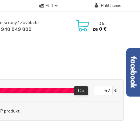
Prihlásenie
EUR
e si rady? Zavolajte.
0
ks
za
0 €
 940 949 000
Do
€
P produkt