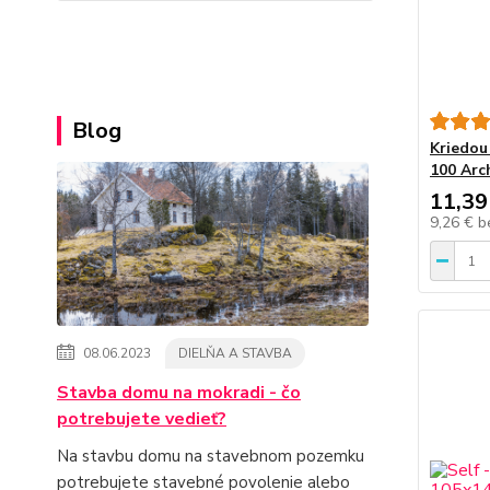
Blog
Kriedou
100 Arc
11,39
9,26 €
b
08.06.2023
DIELŇA A STAVBA
Stavba domu na mokradi - čo
potrebujete vedieť?
Na stavbu domu na stavebnom pozemku
potrebujete stavebné povolenie alebo