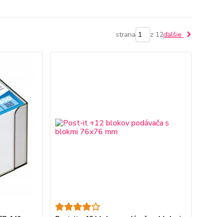
strana
z 12
ďalšie