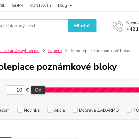
NIE
GDPR
KONTAKTY
Blog
Neviet
Hľadať
+421
ancelárske vybavenie
Papiere
Samolepiace poznámkové bloky
lepiace poznámkové bloky
€
Od
adom
Novinka
Akcia
Doprava ZADARMO
TO