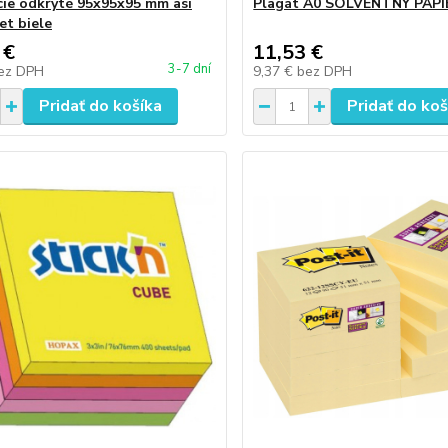
cie odkryté 95x95x95 mm asi
Plagát A0 SOLVENTNÝ PAPI
et biele
 €
11,53 €
3-7 dní
ez DPH
9,37 €
bez DPH
Pridať do košíka
Pridať do koš