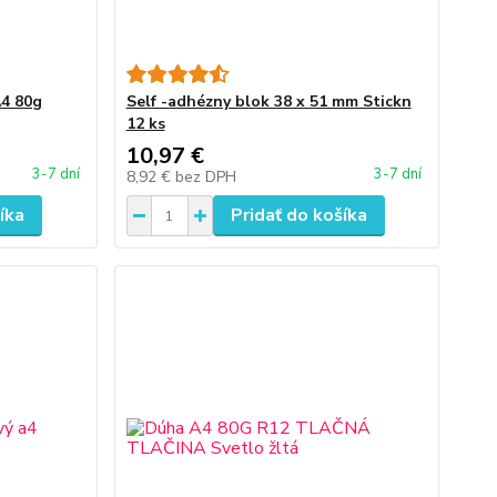
A4 80g
Self -adhézny blok 38 x 51 mm Stickn
12 ks
10,97 €
3-7 dní
3-7 dní
8,92 €
bez DPH
íka
Pridať do košíka