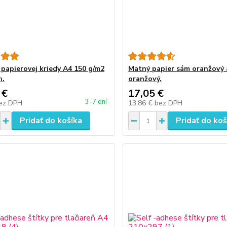
 papierovej kriedy A4 150 g/m2
Matný papier sám oranžový 
h.
oranžový.
 €
17,05 €
3-7 dní
ez DPH
13,86 €
bez DPH
Pridať do košíka
Pridať do koš