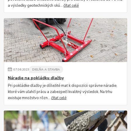
a výsledky geotechnických skú...
čítať celé
07
.
06
.
2023
DIELŇA A STAVBA
Náradie na pokládku dlažby
Pri pokládke dlažby je dôležité mať k dispozícii správne náradie,
ktoré vám uľahčí prácu a zabezpečí kvalitný výsledok. Na trhu
existuje množstvo rôzn...
čítať celé