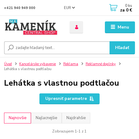
0
ks
EUR
+421 940 949 000
za
0 €
Menu
Hľadať
Úvod
Kancelárske vybavenie
Reklama
Reklamné doplnky
Lehátka s vlastnou podtlačou
Lehátka s vlastnou podtlačou
Upresniť parametre
Najnovšie
Najlacnejšie
Najdrahšie
Zobrazujem 1-1 z 1