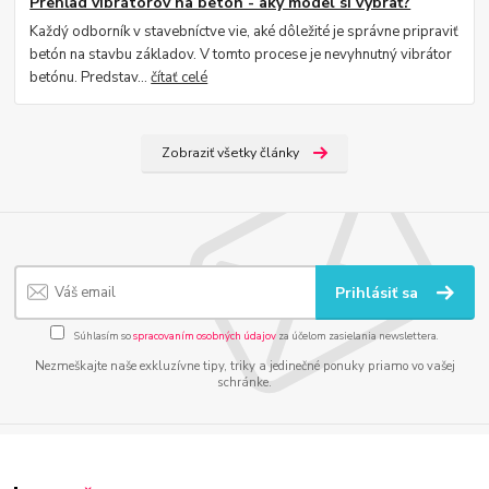
Prehľad vibrátorov na betón - aký model si vybrať?
Každý odborník v stavebníctve vie, aké dôležité je správne pripraviť
betón na stavbu základov. V tomto procese je nevyhnutný vibrátor
betónu. Predstav...
čítať celé
Zobraziť všetky články
Prihlásiť sa
Súhlasím so
spracovaním osobných údajov
za účelom zasielania newslettera.
Nezmeškajte naše exkluzívne tipy, triky a jedinečné ponuky priamo vo vašej
schránke.