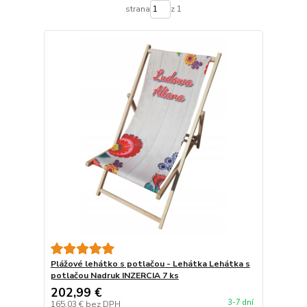
strana
z 1
Plážové lehátko s potlačou - Lehátka Lehátka s
potlačou Nadruk INZERCIA 7 ks
202,99 €
3-7 dní
165,03 €
bez DPH