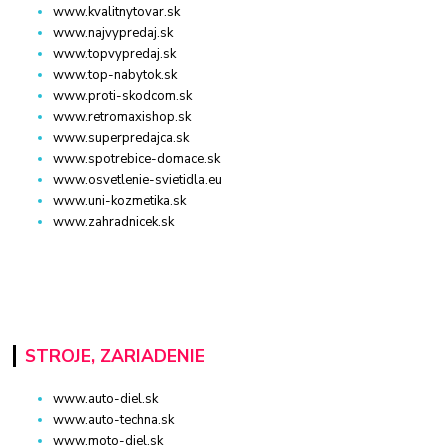
www.kvalitnytovar.sk
www.najvypredaj.sk
www.topvypredaj.sk
www.top-nabytok.sk
www.proti-skodcom.sk
www.retromaxishop.sk
www.superpredajca.sk
www.spotrebice-domace.sk
www.osvetlenie-svietidla.eu
www.uni-kozmetika.sk
www.zahradnicek.sk
STROJE, ZARIADENIE
www.auto-diel.sk
www.auto-techna.sk
www.moto-diel.sk