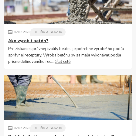
07
.
06
.
2023
DIELŇA A STAVBA
Ako vyrobiť betón?
Pre získanie správnej kvality betónu je potrebné vyrobiť ho podľa
správnej receptúry. Výroba betónu by sa mala vykonávať podľa
prísne definovaného rec...
čítať celé
07
.
06
.
2023
DIELŇA A STAVBA