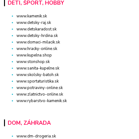
DETI, ŠPORT, HOBBY
www.kamenik.sk
www.detsky-raj.sk
www.detskaradost.sk
www.detsky-hrdina.sk
www.domaci-milacik.sk
www.hracky-online.sk
www.kupelna.shop
www.stonshop.sk
www.sanita-kupelne.sk
www.skolsky-batoh.sk
www.sportaturistika.sk
www.potraviny-online.sk
www.zlatnictvo-online.sk
www.rybarstvo-kamenik.sk
DOM, ZÁHRADA
www.dm-drogeria.sk