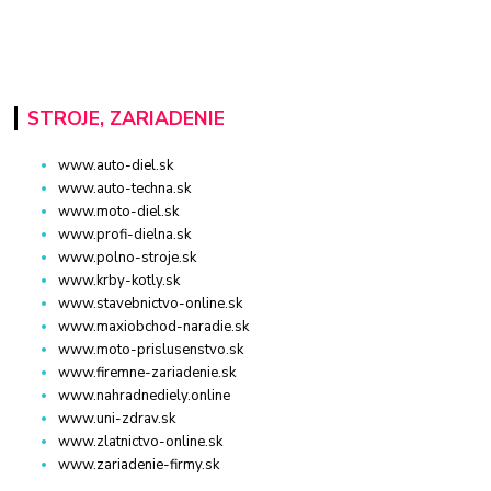
STROJE, ZARIADENIE
www.auto-diel.sk
www.auto-techna.sk
www.moto-diel.sk
www.profi-dielna.sk
www.polno-stroje.sk
www.krby-kotly.sk
www.stavebnictvo-online.sk
www.maxiobchod-naradie.sk
www.moto-prislusenstvo.sk
www.firemne-zariadenie.sk
www.nahradnediely.online
www.uni-zdrav.sk
www.zlatnictvo-online.sk
www.zariadenie-firmy.sk