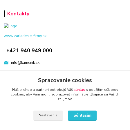
Kontakty
www.zariadenie-firmy.sk
+421 940 949 000
info@kamenik.sk
Spracovanie cookies
Náš e-shop a partneri potrebujú Váš
súhlas
s použitím súborov
cookies, aby Vám mohli zobrazovať informácie týkajúce sa Vašich
záujmov.
© 2024 Všetky práva vyhradené KAMENIK.SK
Vytvorené na
Eshop-rychlo.sk
Súhlasím
Nastavenia