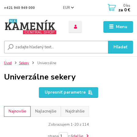
0
ks
EUR
+421 940 949 000
za
0 €
Menu
Hľadať
Úvod
Sekery
Univerzálne
Univerzálne sekery
Upresniť parametre
Najnovšie
Najlacnejšie
Najdrahšie
Zobrazujem 1-20 z 114
strana
z 6
ďalšie