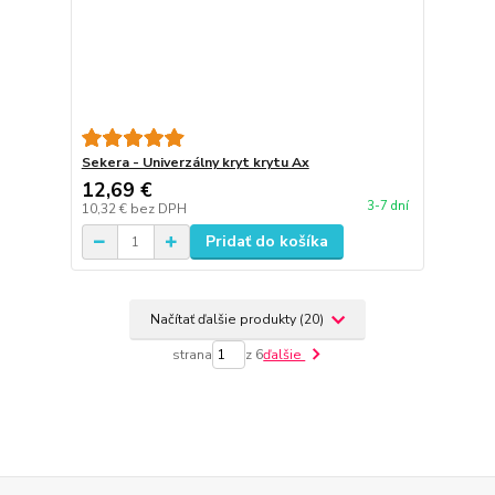
Sekera - Univerzálny kryt krytu Ax
12,69 €
3-7 dní
10,32 €
bez DPH
Pridať do košíka
Načítať ďalšie produkty (20)
strana
z 6
ďalšie