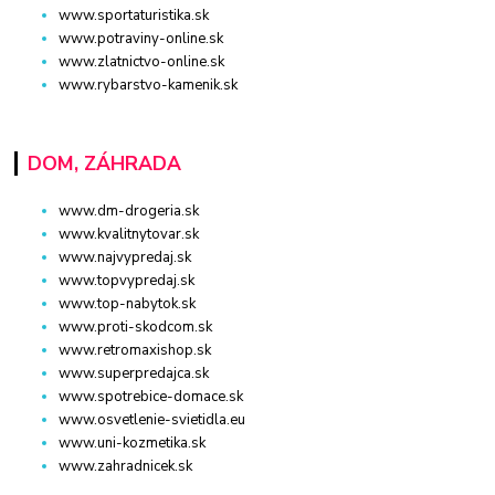
www.sportaturistika.sk
www.potraviny-online.sk
www.zlatnictvo-online.sk
www.rybarstvo-kamenik.sk
DOM, ZÁHRADA
www.dm-drogeria.sk
www.kvalitnytovar.sk
www.najvypredaj.sk
www.topvypredaj.sk
www.top-nabytok.sk
www.proti-skodcom.sk
www.retromaxishop.sk
www.superpredajca.sk
www.spotrebice-domace.sk
www.osvetlenie-svietidla.eu
www.uni-kozmetika.sk
www.zahradnicek.sk