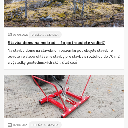
08
.
06
.
2023
DIELŇA A STAVBA
Stavba domu na mokradi - čo potrebujete vedieť?
Na stavbu domu na stavebnom pozemku potrebujete stavebné
povolenie alebo ohlásenie stavby pre stavby s rozlohou do 70 m2
a výsledky geotechnických skú...
čítať celé
07
.
06
.
2023
DIELŇA A STAVBA