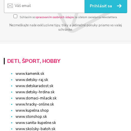
Prihlásiť sa
Súhlasím so
spracovaním osobných údajov
za účelom zasielania newslettera.
Nezmeškajte naše exkluzívne tipy, triky a jedinečné ponuky priamo vo vašej
schránke.
DETI, ŠPORT, HOBBY
www.kamenik.sk
www.detsky-raj.sk
www.detskaradost.sk
www.detsky-hrdina.sk
www.domaci-milacik.sk
www.hracky-online.sk
www.kupelna.shop
www.stonshop.sk
www.sanita-kupelne.sk
www.skolsky-batoh.sk