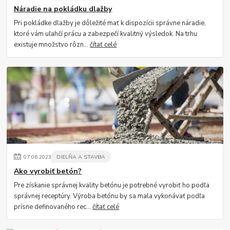
Náradie na pokládku dlažby
Pri pokládke dlažby je dôležité mať k dispozícii správne náradie,
ktoré vám uľahčí prácu a zabezpečí kvalitný výsledok. Na trhu
existuje množstvo rôzn...
čítať celé
07
.
06
.
2023
DIELŇA A STAVBA
Ako vyrobiť betón?
Pre získanie správnej kvality betónu je potrebné vyrobiť ho podľa
správnej receptúry. Výroba betónu by sa mala vykonávať podľa
prísne definovaného rec...
čítať celé