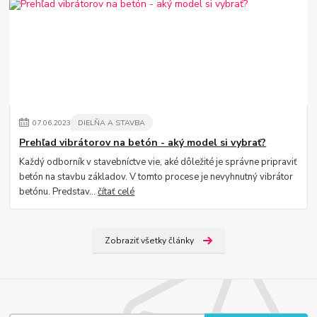
07
.
06
.
2023
DIELŇA A STAVBA
Prehľad vibrátorov na betón - aký model si vybrať?
Každý odborník v stavebníctve vie, aké dôležité je správne pripraviť
betón na stavbu základov. V tomto procese je nevyhnutný vibrátor
betónu. Predstav...
čítať celé
Zobraziť všetky články