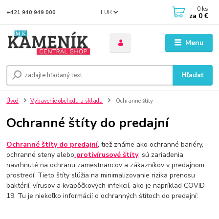
0
ks
EUR
+421 940 949 000
za
0 €
Menu
Hľadať
Úvod
Vybavenie obchodu a skladu
Ochranné štíty
Ochranné štíty do predajní
Ochranné štíty do predajní
, tiež známe ako ochranné bariéry,
ochranné steny alebo
protivírusové štíty
, sú zariadenia
navrhnuté na ochranu zamestnancov a zákazníkov v predajnom
prostredí. Tieto štíty slúžia na minimalizovanie rizika prenosu
baktérií, vírusov a kvapôčkových infekcií, ako je napríklad COVID-
19. Tu je niekoľko informácií o ochranných štítoch do predajní: