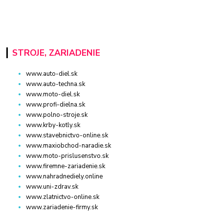
STROJE, ZARIADENIE
www.auto-diel.sk
www.auto-techna.sk
www.moto-diel.sk
www.profi-dielna.sk
www.polno-stroje.sk
www.krby-kotly.sk
www.stavebnictvo-online.sk
www.maxiobchod-naradie.sk
www.moto-prislusenstvo.sk
www.firemne-zariadenie.sk
www.nahradnediely.online
www.uni-zdrav.sk
www.zlatnictvo-online.sk
www.zariadenie-firmy.sk