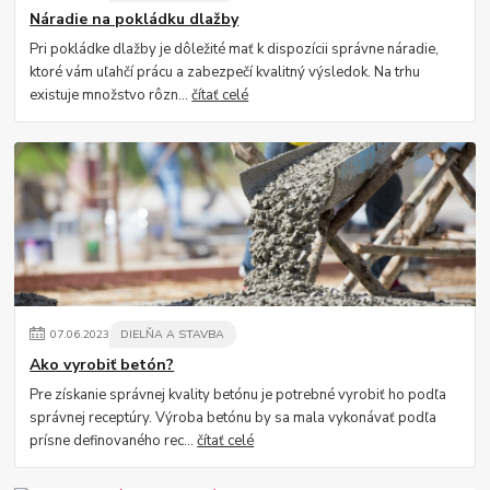
Náradie na pokládku dlažby
Pri pokládke dlažby je dôležité mať k dispozícii správne náradie,
ktoré vám uľahčí prácu a zabezpečí kvalitný výsledok. Na trhu
existuje množstvo rôzn...
čítať celé
07
.
06
.
2023
DIELŇA A STAVBA
Ako vyrobiť betón?
Pre získanie správnej kvality betónu je potrebné vyrobiť ho podľa
správnej receptúry. Výroba betónu by sa mala vykonávať podľa
prísne definovaného rec...
čítať celé