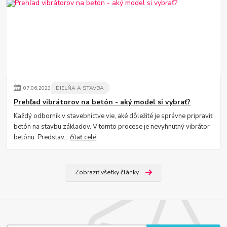
07
.
06
.
2023
DIELŇA A STAVBA
Prehľad vibrátorov na betón - aký model si vybrať?
Každý odborník v stavebníctve vie, aké dôležité je správne pripraviť
betón na stavbu základov. V tomto procese je nevyhnutný vibrátor
betónu. Predstav...
čítať celé
Zobraziť všetky články