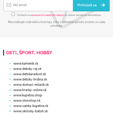
Prihlásiť sa
Súhlasím so
spracovaním osobných údajov
za účelom zasielania newslettera.
Nezmeškajte naše exkluzívne tipy, triky a jedinečné ponuky priamo vo vašej
schránke.
DETI, ŠPORT, HOBBY
www.kamenik.sk
www.detsky-raj.sk
www.detskaradost.sk
www.detsky-hrdina.sk
www.domaci-milacik.sk
www.hracky-online.sk
www.kupelna.shop
www.stonshop.sk
www.sanita-kupelne.sk
www.skolsky-batoh.sk