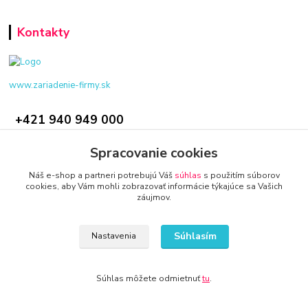
Kontakty
www.zariadenie-firmy.sk
+421 940 949 000
info@kamenik.sk
Spracovanie cookies
Náš e-shop a partneri potrebujú Váš
súhlas
s použitím súborov
cookies, aby Vám mohli zobrazovať informácie týkajúce sa Vašich
záujmov.
Súhlasím
Nastavenia
© 2024 Všetky práva vyhradené KAMENIK.SK
Vytvorené na
Eshop-rychlo.sk
Súhlas môžete odmietnuť
tu
.