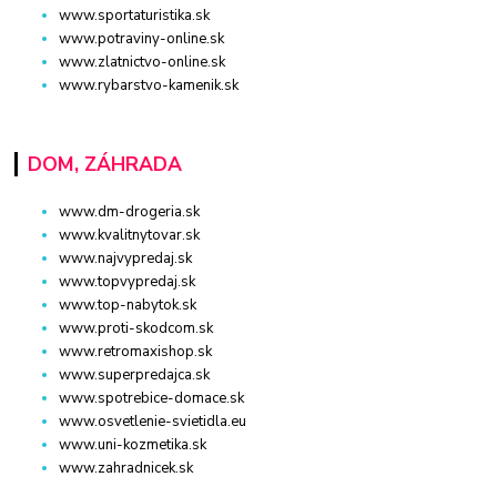
www.sportaturistika.sk
www.potraviny-online.sk
www.zlatnictvo-online.sk
www.rybarstvo-kamenik.sk
DOM, ZÁHRADA
www.dm-drogeria.sk
www.kvalitnytovar.sk
www.najvypredaj.sk
www.topvypredaj.sk
www.top-nabytok.sk
www.proti-skodcom.sk
www.retromaxishop.sk
www.superpredajca.sk
www.spotrebice-domace.sk
www.osvetlenie-svietidla.eu
www.uni-kozmetika.sk
www.zahradnicek.sk