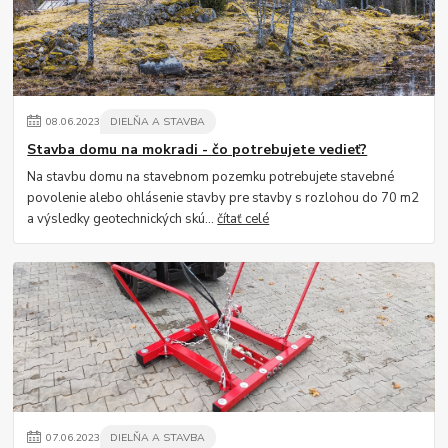
08
.
06
.
2023
DIELŇA A STAVBA
Stavba domu na mokradi - čo potrebujete vedieť?
Na stavbu domu na stavebnom pozemku potrebujete stavebné
povolenie alebo ohlásenie stavby pre stavby s rozlohou do 70 m2
a výsledky geotechnických skú...
čítať celé
07
.
06
.
2023
DIELŇA A STAVBA