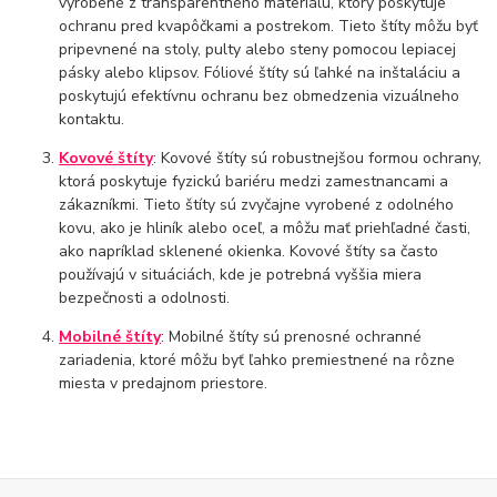
vyrobené z transparentného materiálu, ktorý poskytuje
ochranu pred kvapôčkami a postrekom. Tieto štíty môžu byť
pripevnené na stoly, pulty alebo steny pomocou lepiacej
pásky alebo klipsov. Fóliové štíty sú ľahké na inštaláciu a
poskytujú efektívnu ochranu bez obmedzenia vizuálneho
kontaktu.
Kovové štíty
: Kovové štíty sú robustnejšou formou ochrany,
ktorá poskytuje fyzickú bariéru medzi zamestnancami a
zákazníkmi. Tieto štíty sú zvyčajne vyrobené z odolného
kovu, ako je hliník alebo oceľ, a môžu mať priehľadné časti,
ako napríklad sklenené okienka. Kovové štíty sa často
používajú v situáciách, kde je potrebná vyššia miera
bezpečnosti a odolnosti.
Mobilné štíty
: Mobilné štíty sú prenosné ochranné
zariadenia, ktoré môžu byť ľahko premiestnené na rôzne
miesta v predajnom priestore.