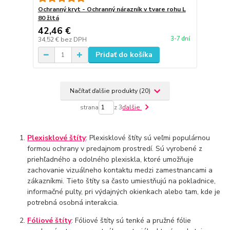
Ochranný kryt - Ochranný nárazník v tvare rohu L
80 žltá
42,46 €
3-7 dní
34,52 €
bez DPH
Pridať do košíka
Načítať ďalšie produkty (20)
strana
z 3
ďalšie
Plexisklové štíty
: Plexisklové štíty sú veľmi populárnou
formou ochrany v predajnom prostredí. Sú vyrobené z
priehľadného a odolného plexiskla, ktoré umožňuje
zachovanie vizuálneho kontaktu medzi zamestnancami a
zákazníkmi. Tieto štíty sa často umiestňujú na pokladnice,
informačné pulty, pri výdajných okienkach alebo tam, kde je
potrebná osobná interakcia.
Fóliové štíty
: Fóliové štíty sú tenké a pružné fólie