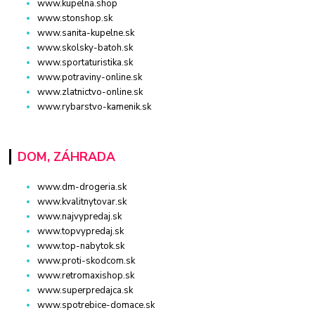
www.kupelna.shop
www.stonshop.sk
www.sanita-kupelne.sk
www.skolsky-batoh.sk
www.sportaturistika.sk
www.potraviny-online.sk
www.zlatnictvo-online.sk
www.rybarstvo-kamenik.sk
DOM, ZÁHRADA
www.dm-drogeria.sk
www.kvalitnytovar.sk
www.najvypredaj.sk
www.topvypredaj.sk
www.top-nabytok.sk
www.proti-skodcom.sk
www.retromaxishop.sk
www.superpredajca.sk
www.spotrebice-domace.sk