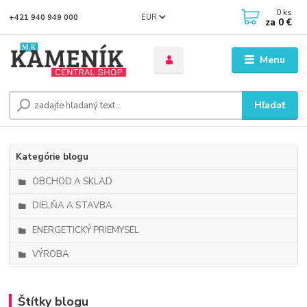
0
ks
EUR
+421 940 949 000
za
0 €
Menu
Hľadať
Kategórie blogu
OBCHOD A SKLAD
DIELŇA A STAVBA
ENERGETICKÝ PRIEMYSEL
VÝROBA
Štítky blogu