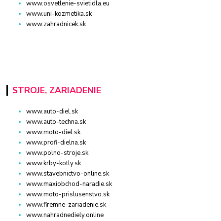
www.osvetlenie-svietidla.eu
www.uni-kozmetika.sk
www.zahradnicek.sk
STROJE, ZARIADENIE
www.auto-diel.sk
www.auto-techna.sk
www.moto-diel.sk
www.profi-dielna.sk
www.polno-stroje.sk
www.krby-kotly.sk
www.stavebnictvo-online.sk
www.maxiobchod-naradie.sk
www.moto-prislusenstvo.sk
www.firemne-zariadenie.sk
www.nahradnediely.online