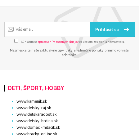
Prihlásiť sa
Súhlasím so
spracovaním osobných údajov
za účelom zasielania newslettera.
Nezmeškajte naše exkluzívne tipy, triky a jedinečné ponuky priamo vo vašej
schránke.
DETI, ŠPORT, HOBBY
www.kamenik.sk
www.detsky-raj.sk
www.detskaradost.sk
www.detsky-hrdina.sk
www.domaci-milacik.sk
www.hracky-online.sk