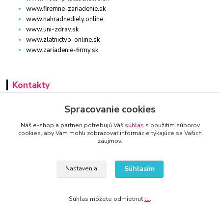
www.firemne-zariadenie.sk
www.nahradnediely.online
www.uni-zdrav.sk
www.zlatnictvo-online.sk
www.zariadenie-firmy.sk
Kontakty
Spracovanie cookies
www.zariadenie-firmy.sk
Náš e-shop a partneri potrebujú Váš
súhlas
s použitím súborov
cookies, aby Vám mohli zobrazovať informácie týkajúce sa Vašich
záujmov.
+421 940 949 000
info@kamenik.sk
Súhlasím
Nastavenia
Súhlas môžete odmietnuť
tu
.