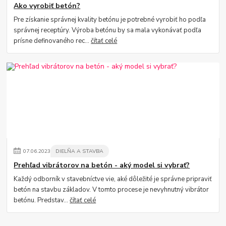
Ako vyrobiť betón?
Pre získanie správnej kvality betónu je potrebné vyrobiť ho podľa
správnej receptúry. Výroba betónu by sa mala vykonávať podľa
prísne definovaného rec...
čítať celé
07
.
06
.
2023
DIELŇA A STAVBA
Prehľad vibrátorov na betón - aký model si vybrať?
Každý odborník v stavebníctve vie, aké dôležité je správne pripraviť
betón na stavbu základov. V tomto procese je nevyhnutný vibrátor
betónu. Predstav...
čítať celé