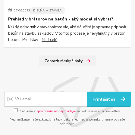
07
.
06
.
2023
DIELŇA A STAVBA
Prehľad vibrátorov na betón - aký model si vybrať?
Každý odborník v stavebníctve vie, aké dôležité je správne pripraviť
betón na stavbu základov. V tomto procese je nevyhnutný vibrátor
betónu. Predstav...
čítať celé
Zobraziť všetky články
Prihlásiť sa
Súhlasím so
spracovaním osobných údajov
za účelom zasielania newslettera.
Nezmeškajte naše exkluzívne tipy, triky a jedinečné ponuky priamo vo vašej
schránke.