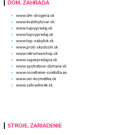
DOM, ZÁHRADA
www.dm-drogeria.sk
www.kvalitnytovar.sk
www.najvypredaj.sk
www.topvypredaj.sk
www.top-nabytok.sk
www.proti-skodcom.sk
www.retromaxishop.sk
www.superpredajca.sk
www.spotrebice-domace.sk
www.osvetlenie-svietidla.eu
www.uni-kozmetika.sk
www.zahradnicek.sk
STROJE, ZARIADENIE