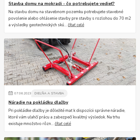
Stavba domu na mokradi - čo potrebujete vedieť?
Na stavbu domu na stavebnom pozemku potrebujete stavebné
povolenie alebo ohlásenie stavby pre stavby s rozlohou do 70 m2
a výsledky geotechnických skú...
čítať celé
07
.
06
.
2023
DIELŇA A STAVBA
Náradie na pokládku dlažby
Pri pokládke dlažby je dôležité mať k dispozícii správne náradie,
ktoré vám uľahčí prácu a zabezpečí kvalitný výsledok. Na trhu
existuje množstvo rôzn...
čítať celé