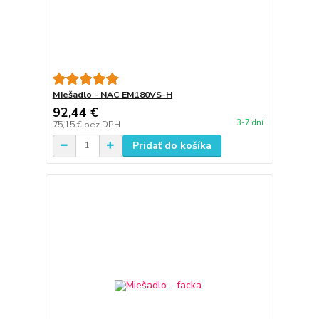
Miešadlo - NAC EM180VS-H
92,44 €
3-7 dní
75,15 €
bez DPH
Pridať do košíka