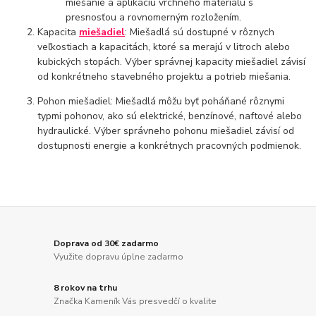
miešanie a aplikáciu vrchného materiálu s
presnosťou a rovnomerným rozložením.
Kapacita
miešadiel
: Miešadlá sú dostupné v rôznych
veľkostiach a kapacitách, ktoré sa merajú v litroch alebo
kubických stopách. Výber správnej kapacity miešadiel závisí
od konkrétneho stavebného projektu a potrieb miešania.
Pohon miešadiel: Miešadlá môžu byť poháňané rôznymi
typmi pohonov, ako sú elektrické, benzínové, naftové alebo
hydraulické. Výber správneho pohonu miešadiel závisí od
dostupnosti energie a konkrétnych pracovných podmienok.
Doprava od 30€ zadarmo
Využite dopravu úplne zadarmo
8 rokov na trhu
Značka Kameník Vás presvedčí o kvalite