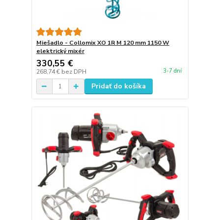
Miešadlo - Collomix XO 1R M 120 mm 1150 W
elektrický mixér
330,55 €
3-7 dní
268,74 €
bez DPH
Pridať do košíka