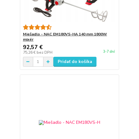
Miešadlo - NAC EM180VS-HA 140 mm 1800W
mixér
92,57 €
3-7 dní
75,26 €
bez DPH
Pridať do košíka