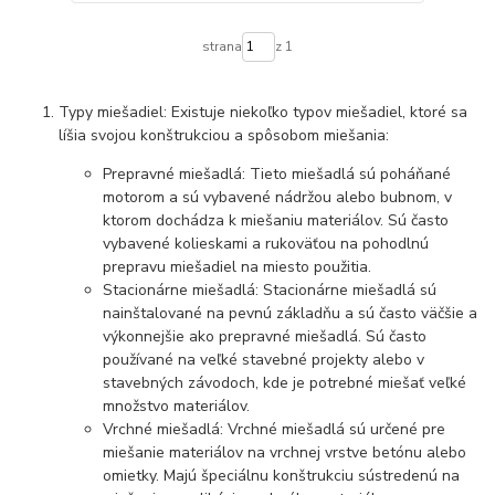
strana
z 1
Typy miešadiel: Existuje niekoľko typov miešadiel, ktoré sa
líšia svojou konštrukciou a spôsobom miešania:
Prepravné miešadlá: Tieto miešadlá sú poháňané
motorom a sú vybavené nádržou alebo bubnom, v
ktorom dochádza k miešaniu materiálov. Sú často
vybavené kolieskami a rukoväťou na pohodlnú
prepravu miešadiel na miesto použitia.
Stacionárne miešadlá: Stacionárne miešadlá sú
nainštalované na pevnú základňu a sú často väčšie a
výkonnejšie ako prepravné miešadlá. Sú často
používané na veľké stavebné projekty alebo v
stavebných závodoch, kde je potrebné miešať veľké
množstvo materiálov.
Vrchné miešadlá: Vrchné miešadlá sú určené pre
miešanie materiálov na vrchnej vrstve betónu alebo
omietky. Majú špeciálnu konštrukciu sústredenú na