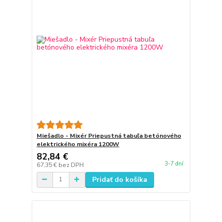
Miešadlo - Mixér Priepustná tabuľa betónového
elektrického mixéra 1200W
82,84 €
3-7 dní
67,35 €
bez DPH
Pridať do košíka