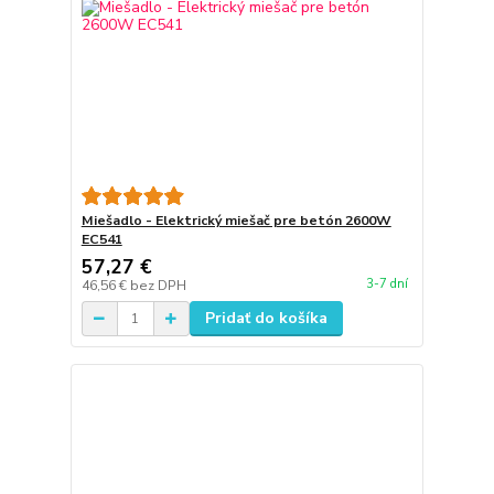
Miešadlo - Elektrický miešač pre betón 2600W
EC541
57,27 €
3-7 dní
46,56 €
bez DPH
Pridať do košíka