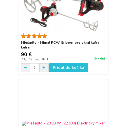
Miešadlo - Mimal RCW Gripper pre okraj kufra
kufra
90 €
3-7 dní
73,17 €
bez DPH
Pridať do košíka