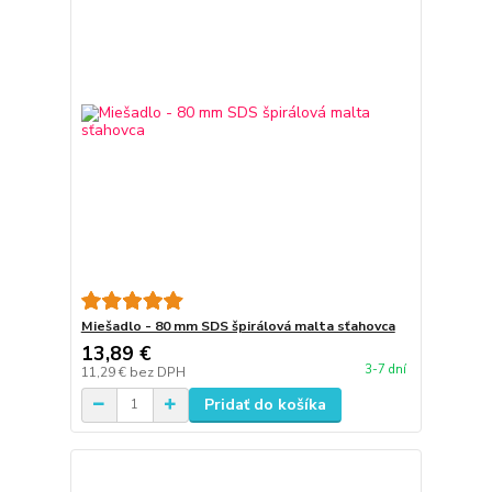
Miešadlo - 80 mm SDS špirálová malta sťahovca
13,89 €
3-7 dní
11,29 €
bez DPH
Pridať do košíka