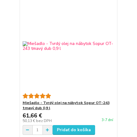
Miešadlo - Tvrdý olej na nábytok Sopur OT-243
tmavý dub 0,9 l
61,66 €
3-7 dní
50,13 €
bez DPH
Pridať do košíka