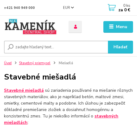
0
ks
EUR
+421 940 949 000
za
0 €
Menu
Hľadať
Úvod
Stavebný priemysel
Miešadlá
Stavebné miešadlá
Stavebné miešadlá
sú zariadenia používané na miešanie rôznych
stavebných materiálov, ako je napríklad betón, maltové zmesi,
omietky, cementové malty a podobne. Ich úlohou je zabezpečiť
dôkladné premiešanie zložiek a dosiahnuť homogénnu a
konzistentnú zmes. Tu je niekoľko informácií o
stavebných
miešadlách
: