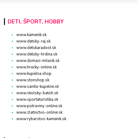
DETI, ŠPORT, HOBBY
www.kamenik.sk
www.detsky-raj.sk
www.detskaradost.sk
www.detsky-hrdina.sk
www.domaci-milacik.sk
www.hracky-online.sk
www.kupelna.shop
www.stonshop.sk
www.sanita-kupelne.sk
www.skolsky-batoh.sk
www.sportaturistika.sk
www.potraviny-online.sk
www.zlatnictvo-online.sk
www.rybarstvo-kamenik.sk