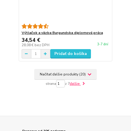
Výtlačok a väzba Burgundska diplomová práca
34,54 €
3-7 dní
28,08 €
bez DPH
Pridať do košíka
Načítať ďalšie produkty (20)
strana
z 7
ďalšie