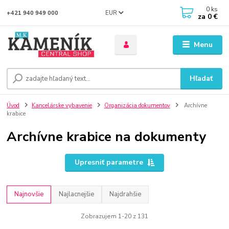
0
ks
EUR
+421 940 949 000
za
0 €
Menu
Hľadať
Úvod
Kancelárske vybavenie
Organizácia dokumentov
Archívne
krabice
Archívne krabice na dokumenty
Upresniť parametre
Najnovšie
Najlacnejšie
Najdrahšie
Zobrazujem 1-20 z 131