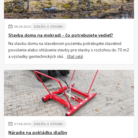
08
.
06
.
2023
DIELŇA A STAVBA
Stavba domu na mokradi - čo potrebujete vedieť?
Na stavbu domu na stavebnom pozemku potrebujete stavebné
povolenie alebo ohlásenie stavby pre stavby s rozlohou do 70 m2
a výsledky geotechnických skú...
čítať celé
07
.
06
.
2023
DIELŇA A STAVBA
Náradie na pokládku dlažby