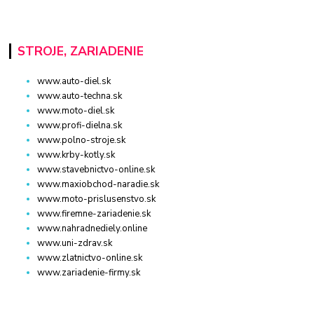
STROJE, ZARIADENIE
www.auto-diel.sk
www.auto-techna.sk
www.moto-diel.sk
www.profi-dielna.sk
www.polno-stroje.sk
www.krby-kotly.sk
www.stavebnictvo-online.sk
www.maxiobchod-naradie.sk
www.moto-prislusenstvo.sk
www.firemne-zariadenie.sk
www.nahradnediely.online
www.uni-zdrav.sk
www.zlatnictvo-online.sk
www.zariadenie-firmy.sk