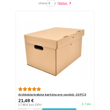
strana
z 7
ďalšie
Archivácia krabice kartónu pre spojivá -10 PCS
21,48 €
3-7 dní
17,46 €
bez DPH