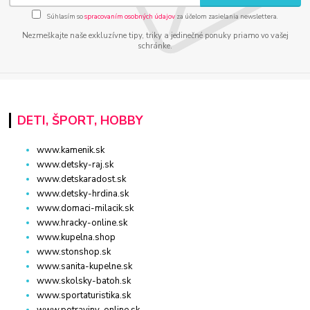
Súhlasím so
spracovaním osobných údajov
za účelom zasielania newslettera.
Nezmeškajte naše exkluzívne tipy, triky a jedinečné ponuky priamo vo vašej
schránke.
DETI, ŠPORT, HOBBY
www.kamenik.sk
www.detsky-raj.sk
www.detskaradost.sk
www.detsky-hrdina.sk
www.domaci-milacik.sk
www.hracky-online.sk
www.kupelna.shop
www.stonshop.sk
www.sanita-kupelne.sk
www.skolsky-batoh.sk
www.sportaturistika.sk
www.potraviny-online.sk