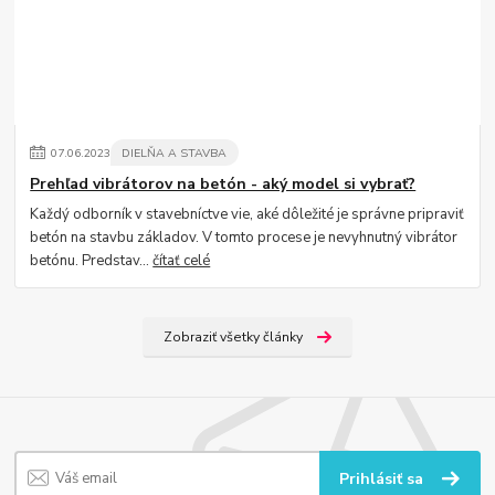
07
.
06
.
2023
DIELŇA A STAVBA
Prehľad vibrátorov na betón - aký model si vybrať?
Každý odborník v stavebníctve vie, aké dôležité je správne pripraviť
betón na stavbu základov. V tomto procese je nevyhnutný vibrátor
betónu. Predstav...
čítať celé
Zobraziť všetky články
Prihlásiť sa