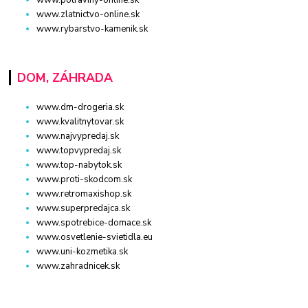
www.zlatnictvo-online.sk
www.rybarstvo-kamenik.sk
DOM, ZÁHRADA
www.dm-drogeria.sk
www.kvalitnytovar.sk
www.najvypredaj.sk
www.topvypredaj.sk
www.top-nabytok.sk
www.proti-skodcom.sk
www.retromaxishop.sk
www.superpredajca.sk
www.spotrebice-domace.sk
www.osvetlenie-svietidla.eu
www.uni-kozmetika.sk
www.zahradnicek.sk