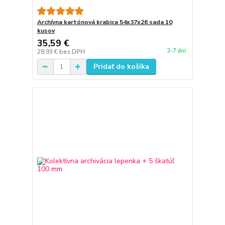
Archívna kartónová krabica 54x37x26 sada 10
kusov
35,59 €
3-7 dní
28,93 €
bez DPH
Pridať do košíka