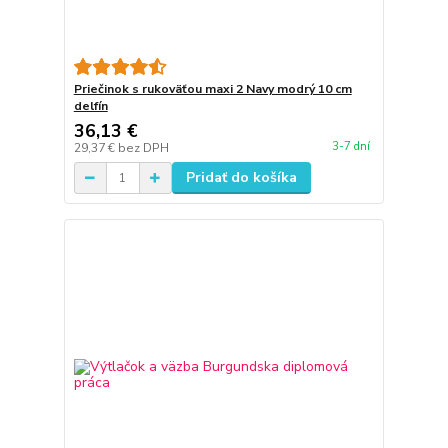
Priečinok s rukoväťou maxi 2 Navy modrý 10 cm
delfín
36,13 €
3-7 dní
29,37 €
bez DPH
Pridať do košíka