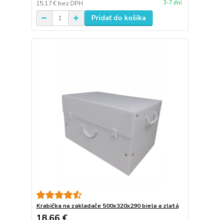
3-7 dní
15,17 €
bez DPH
Pridať do košíka
Krabička na zakladače 500x320x290 biela a zlatá
18,66 €