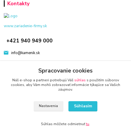
Kontakty
www.zariadenie-firmy.sk
+421 940 949 000
info@kamenik.sk
Spracovanie cookies
Náš e-shop a partneri potrebujú Váš
súhlas
s použitím súborov
cookies, aby Vám mohli zobrazovať informácie týkajúce sa Vašich
záujmov.
© 2024 Všetky práva vyhradené KAMENIK.SK
Vytvorené na
Eshop-rychlo.sk
Súhlasím
Nastavenia
Súhlas môžete odmietnuť
tu
.