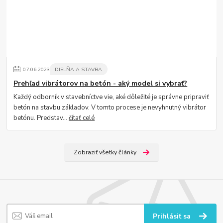
07
.
06
.
2023
DIELŇA A STAVBA
Prehľad vibrátorov na betón - aký model si vybrať?
Každý odborník v stavebníctve vie, aké dôležité je správne pripraviť
betón na stavbu základov. V tomto procese je nevyhnutný vibrátor
betónu. Predstav...
čítať celé
Zobraziť všetky články
Prihlásiť sa