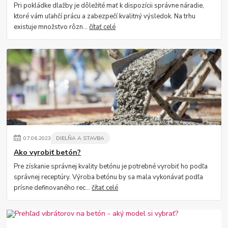
Pri pokládke dlažby je dôležité mať k dispozícii správne náradie,
ktoré vám uľahčí prácu a zabezpečí kvalitný výsledok. Na trhu
existuje množstvo rôzn...
čítať celé
07
.
06
.
2023
DIELŇA A STAVBA
Ako vyrobiť betón?
Pre získanie správnej kvality betónu je potrebné vyrobiť ho podľa
správnej receptúry. Výroba betónu by sa mala vykonávať podľa
prísne definovaného rec...
čítať celé