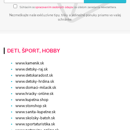
Súhlasím so
spracovaním osobných údajov
za účelom zasielania newslettera.
Nezmeškajte naše exkluzívne tipy, triky a jedinečné ponuky priamo vo vašej
schránke.
DETI, ŠPORT, HOBBY
www.kamenik.sk
www.detsky-raj.sk
www.detskaradost.sk
www.detsky-hrdina.sk
www.domaci-milacik.sk
www.hracky-online.sk
www.kupelna.shop
www.stonshop.sk
www.sanita-kupelne.sk
www.skolsky-batoh.sk
www.sportaturistika.sk