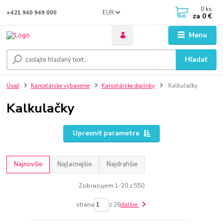
0
ks
EUR
+421 940 949 000
za
0 €
Menu
Hľadať
Úvod
Kancelárske vybavenie
Kancelárske doplnky
Kalkulačky
Kalkulačky
Upresniť parametre
Najnovšie
Najlacnejšie
Najdrahšie
Zobrazujem 1-20 z 550
strana
z 28
ďalšie