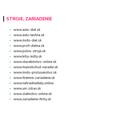
STROJE, ZARIADENIE
www.auto-diel.sk
www.auto-techna.sk
www.moto-diel.sk
www.profi-dielna.sk
www.polno-stroje.sk
www.krby-kotly.sk
www.stavebnictvo-online.sk
www.maxiobchod-naradie.sk
www.moto-prislusenstvo.sk
www.firemne-zariadenie.sk
www.nahradnediely.online
www.uni-zdrav.sk
www.zlatnictvo-online.sk
www.zariadenie-firmy.sk