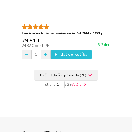
Laminačná fólia na laminovanie A4 75Mic 100kpl
29,91 €
3-7 dní
24,32 €
bez DPH
Pridať do košíka
Načítať ďalšie produkty (20)
strana
z 28
ďalšie