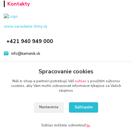
Kontakty
www.zariadenie-firmy.sk
+421 940 949 000
info@kamenik.sk
Spracovanie cookies
Náš e-shop a partneri potrebujú Váš
súhlas
s použitím súborov
cookies, aby Vám mohli zobrazovať informácie týkajúce sa Vašich
záujmov.
© 2024 Všetky práva vyhradené KAMENIK.SK
Vytvorené na
Eshop-rychlo.sk
Súhlasím
Nastavenia
Súhlas môžete odmietnuť
tu
.