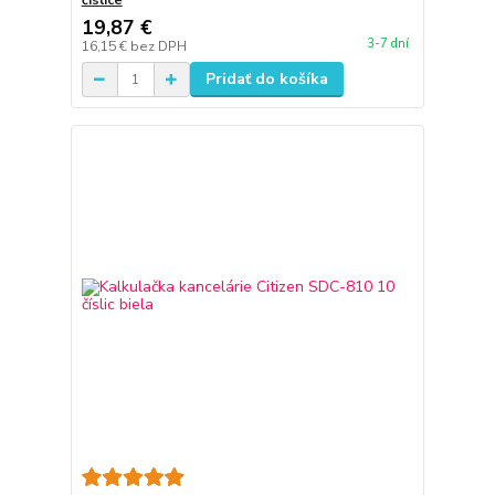
číslice
19,87 €
3-7 dní
16,15 €
bez DPH
Pridať do košíka