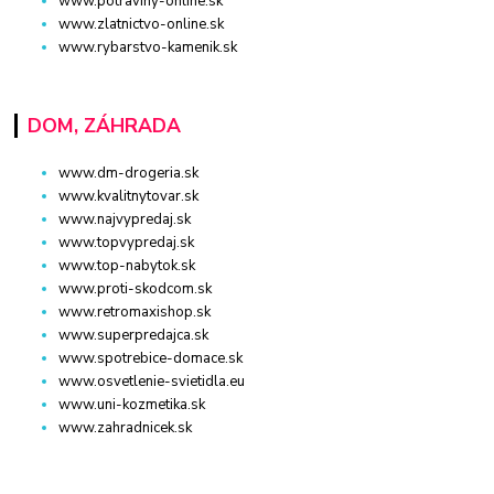
www.potraviny-online.sk
www.zlatnictvo-online.sk
www.rybarstvo-kamenik.sk
DOM, ZÁHRADA
www.dm-drogeria.sk
www.kvalitnytovar.sk
www.najvypredaj.sk
www.topvypredaj.sk
www.top-nabytok.sk
www.proti-skodcom.sk
www.retromaxishop.sk
www.superpredajca.sk
www.spotrebice-domace.sk
www.osvetlenie-svietidla.eu
www.uni-kozmetika.sk
www.zahradnicek.sk