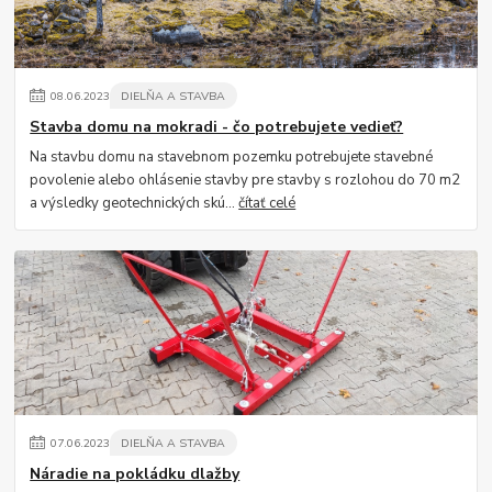
08
.
06
.
2023
DIELŇA A STAVBA
Stavba domu na mokradi - čo potrebujete vedieť?
Na stavbu domu na stavebnom pozemku potrebujete stavebné
povolenie alebo ohlásenie stavby pre stavby s rozlohou do 70 m2
a výsledky geotechnických skú...
čítať celé
07
.
06
.
2023
DIELŇA A STAVBA
Náradie na pokládku dlažby