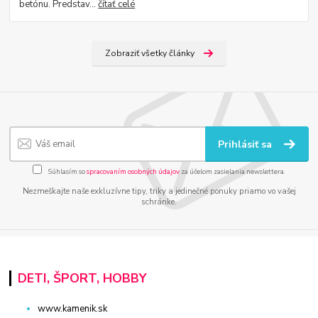
betónu. Predstav...
čítať celé
Zobraziť všetky články
Prihlásiť sa
Súhlasím so
spracovaním osobných údajov
za účelom zasielania newslettera.
Nezmeškajte naše exkluzívne tipy, triky a jedinečné ponuky priamo vo vašej
schránke.
DETI, ŠPORT, HOBBY
www.kamenik.sk