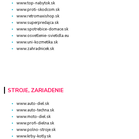
www.top-nabytok.sk
www.proti-skodcom.sk
www.retromaxishop.sk
www.superpredajca.sk
www.spotrebice-domace.sk
www.osvetlenie-svietidla.eu
www.uni-kozmetika.sk
www.zahradnicek.sk
STROJE, ZARIADENIE
www.auto-diel.sk
www.auto-techna.sk
www.moto-diel.sk
www.profi-dielna.sk
www.polno-stroje.sk
www.krby-kotly.sk