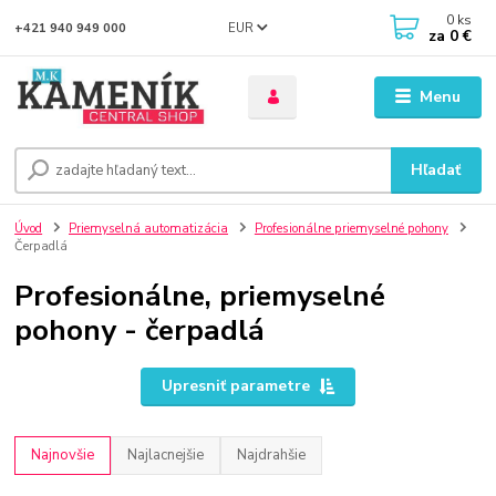
0
ks
EUR
+421 940 949 000
za
0 €
Menu
Hľadať
Úvod
Priemyselná automatizácia
Profesionálne priemyselné pohony
Čerpadlá
Profesionálne, priemyselné
pohony - čerpadlá
Upresniť parametre
Najnovšie
Najlacnejšie
Najdrahšie