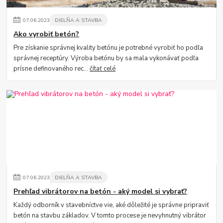
07
.
06
.
2023
DIELŇA A STAVBA
Ako vyrobiť betón?
Pre získanie správnej kvality betónu je potrebné vyrobiť ho podľa
správnej receptúry. Výroba betónu by sa mala vykonávať podľa
prísne definovaného rec...
čítať celé
07
.
06
.
2023
DIELŇA A STAVBA
Prehľad vibrátorov na betón - aký model si vybrať?
Každý odborník v stavebníctve vie, aké dôležité je správne pripraviť
betón na stavbu základov. V tomto procese je nevyhnutný vibrátor