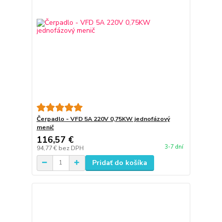
Čerpadlo - VFD 5A 220V 0,75KW jednofázový
menič
116,57 €
3-7 dní
94,77 €
bez DPH
Pridať do košíka