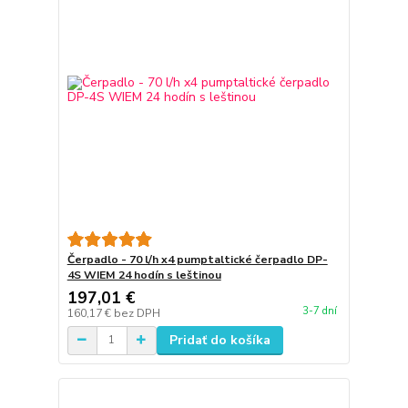
Čerpadlo - 70 l/h x4 pumptaltické čerpadlo DP-
4S WIEM 24 hodín s leštinou
197,01 €
3-7 dní
160,17 €
bez DPH
Pridať do košíka