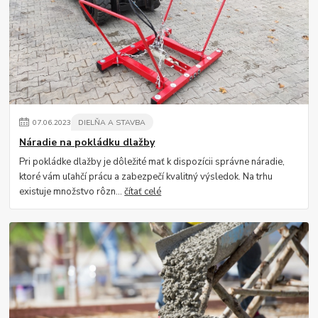
07
.
06
.
2023
DIELŇA A STAVBA
Náradie na pokládku dlažby
Pri pokládke dlažby je dôležité mať k dispozícii správne náradie,
ktoré vám uľahčí prácu a zabezpečí kvalitný výsledok. Na trhu
existuje množstvo rôzn...
čítať celé