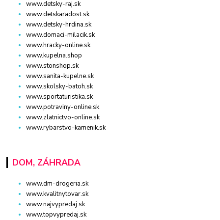
www.detsky-raj.sk
www.detskaradost.sk
www.detsky-hrdina.sk
www.domaci-milacik.sk
www.hracky-online.sk
www.kupelna.shop
www.stonshop.sk
www.sanita-kupelne.sk
www.skolsky-batoh.sk
www.sportaturistika.sk
www.potraviny-online.sk
www.zlatnictvo-online.sk
www.rybarstvo-kamenik.sk
DOM, ZÁHRADA
www.dm-drogeria.sk
www.kvalitnytovar.sk
www.najvypredaj.sk
www.topvypredaj.sk