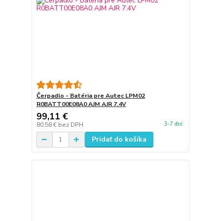
Čerpadlo - Batéria pre Autec LPM02
R0BATT00E08A0 AJM AJR 7.4V
99,11 €
3-7 dní
80,58 €
bez DPH
Pridať do košíka