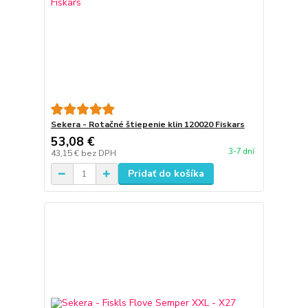
Sekera - Rotačné štiepenie klin 120020 Fiskars
53,08 €
3-7 dní
43,15 €
bez DPH
Pridať do košíka