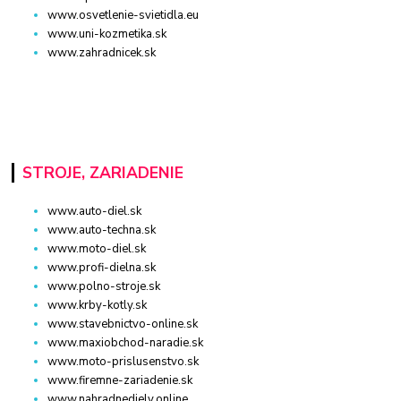
www.osvetlenie-svietidla.eu
www.uni-kozmetika.sk
www.zahradnicek.sk
STROJE, ZARIADENIE
www.auto-diel.sk
www.auto-techna.sk
www.moto-diel.sk
www.profi-dielna.sk
www.polno-stroje.sk
www.krby-kotly.sk
www.stavebnictvo-online.sk
www.maxiobchod-naradie.sk
www.moto-prislusenstvo.sk
www.firemne-zariadenie.sk
www.nahradnediely.online