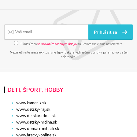
Prihlásiť sa
Súhlasím so
spracovaním osobných údajov
za účelom zasielania newslettera.
Nezmeškajte naše exkluzívne tipy, triky a jedinečné ponuky priamo vo vašej
schránke.
DETI, ŠPORT, HOBBY
www.kamenik.sk
www.detsky-raj.sk
www.detskaradost.sk
www.detsky-hrdina.sk
www.domaci-milacik.sk
www.hracky-online.sk