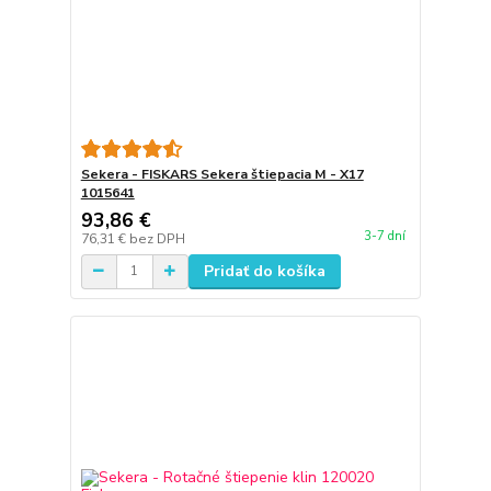
Sekera - FISKARS Sekera štiepacia M - X17
1015641
93,86 €
3-7 dní
76,31 €
bez DPH
Pridať do košíka