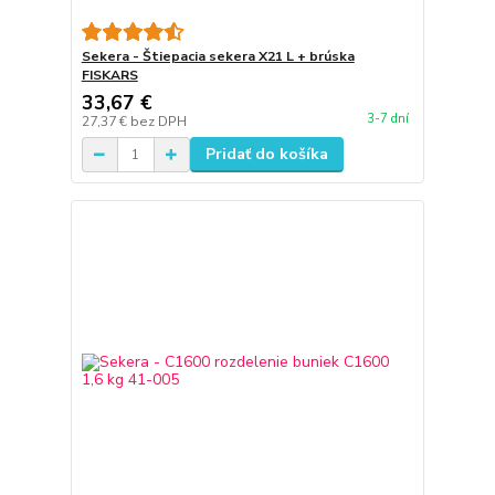
Sekera - Štiepacia sekera X21 L + brúska
FISKARS
33,67 €
3-7 dní
27,37 €
bez DPH
Pridať do košíka