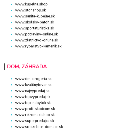
www.kupelna.shop
www.stonshop.sk
www.sanita-kupelne.sk
www.skolsky-batoh.sk
www.sportaturistika.sk
www.potraviny-online.sk
www.zlatnictvo-online.sk
www.rybarstvo-kamenik.sk
DOM, ZÁHRADA
www.dm-drogeria.sk
www.kvalitnytovar.sk
www.najvypredaj.sk
www.topvypredaj.sk
www.top-nabytok.sk
www.proti-skodcom.sk
www.retromaxishop.sk
www.superpredajca.sk
www.spotrebice-domace.sk