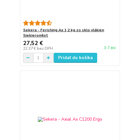
Sekera - Ferishing Ax 1,2 kg zo sklo vlákien
Siekieromłot
27,52 €
3-7 dní
22,37 €
bez DPH
Pridať do košíka