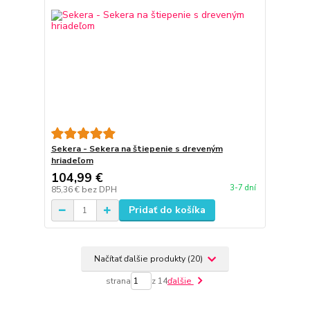
Sekera - Sekera na štiepenie s dreveným
hriadeľom
104,99 €
3-7 dní
85,36 €
bez DPH
Pridať do košíka
Načítať ďalšie produkty (20)
strana
z 14
ďalšie