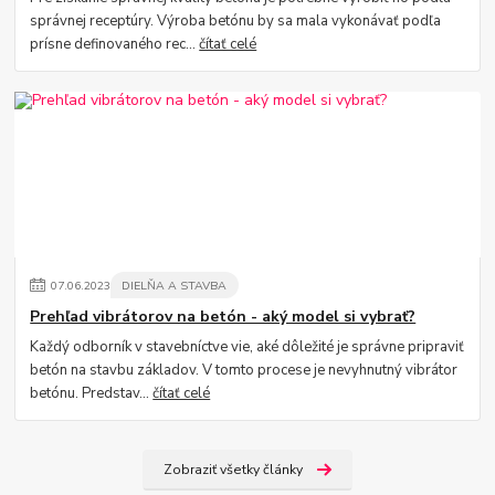
správnej receptúry. Výroba betónu by sa mala vykonávať podľa
prísne definovaného rec...
čítať celé
07
.
06
.
2023
DIELŇA A STAVBA
Prehľad vibrátorov na betón - aký model si vybrať?
Každý odborník v stavebníctve vie, aké dôležité je správne pripraviť
betón na stavbu základov. V tomto procese je nevyhnutný vibrátor
betónu. Predstav...
čítať celé
Zobraziť všetky články