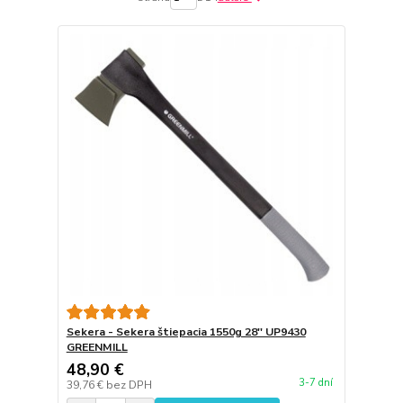
Sekera - Sekera štiepacia 1550g 28'' UP9430
GREENMILL
48,90 €
3-7 dní
39,76 €
bez DPH