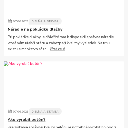
07
.
06
.
2023
DIELŇA A STAVBA
Náradie na pokládku dlažby
Pri pokládke dlažby je dôležité mať k dispozícii správne náradie,
ktoré vám uľahčí prácu a zabezpečí kvalitný výsledok. Na trhu
existuje množstvo rôzn...
čítať celé
07
.
06
.
2023
DIELŇA A STAVBA
Ako vyrobiť betón?
Pre získanie správnej kvality betónu je potrebné vyrobiť ho podľa