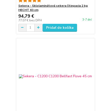
Sekera - Sklolaminátová sekera štiepacia 2 kg
HECHT 63 cm
94,79 €
3-7 dní
77,07 €
bez DPH
Pridať do košíka