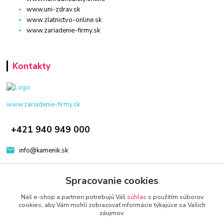
www.uni-zdrav.sk
www.zlatnictvo-online.sk
www.zariadenie-firmy.sk
Kontakty
www.zariadenie-firmy.sk
+421 940 949 000
info@kamenik.sk
Spracovanie cookies
Náš e-shop a partneri potrebujú Váš
súhlas
s použitím súborov
cookies, aby Vám mohli zobrazovať informácie týkajúce sa Vašich
záujmov.
© 2024 Všetky práva vyhradené KAMENIK.SK