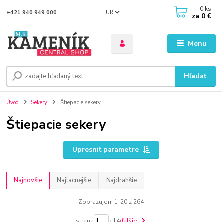
0
ks
EUR
+421 940 949 000
za
0 €
Menu
Hľadať
Úvod
Sekery
Štiepacie sekery
Štiepacie sekery
Upresniť parametre
Najnovšie
Najlacnejšie
Najdrahšie
Zobrazujem 1-20 z 264
strana
z 14
ďalšie