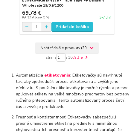
Etiketovacie kliešte - Tape Tape PP Bandany
Wholesale 19/0,9/1200
69,78 €
3-7 dní
56,73 €
bez DPH
Pridať do košíka
Načítať ďalšie produkty (20)
strana
z 16
ďalšie
Automatizácia
etiketovania
: Etiketovačky sú navrhnuté
tak, aby zjednodušili proces etiketovania a zvýšili jeho
efektivitu. S použitím etiketovačky je možné rýchlo a presne
aplikovať etikety na veľké množstvo predmetov bez potreby
ručného prilepovania. Tento automatizovaný proces šetrí
čas a zvyšuje produktivitu.
Presnosť a konzistentnosť: Etiketovačky zabezpečujú
presné umiestnenie etikiet na predmety s minimálnou
chybovosťou. Ich presnosť a konzistentnosť zaručujú, že