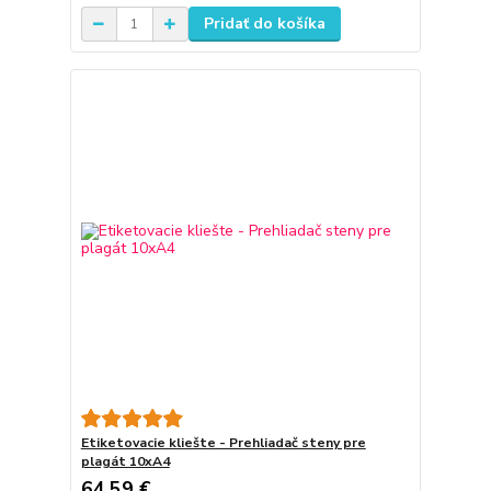
Pridať do košíka
Etiketovacie kliešte - Prehliadač steny pre
plagát 10xA4
64,59 €