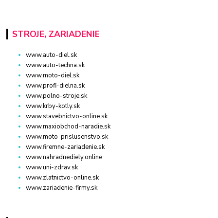
STROJE, ZARIADENIE
www.auto-diel.sk
www.auto-techna.sk
www.moto-diel.sk
www.profi-dielna.sk
www.polno-stroje.sk
www.krby-kotly.sk
www.stavebnictvo-online.sk
www.maxiobchod-naradie.sk
www.moto-prislusenstvo.sk
www.firemne-zariadenie.sk
www.nahradnediely.online
www.uni-zdrav.sk
www.zlatnictvo-online.sk
www.zariadenie-firmy.sk