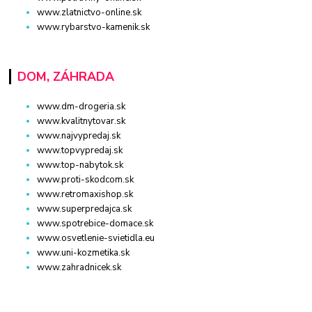
www.zlatnictvo-online.sk
www.rybarstvo-kamenik.sk
DOM, ZÁHRADA
www.dm-drogeria.sk
www.kvalitnytovar.sk
www.najvypredaj.sk
www.topvypredaj.sk
www.top-nabytok.sk
www.proti-skodcom.sk
www.retromaxishop.sk
www.superpredajca.sk
www.spotrebice-domace.sk
www.osvetlenie-svietidla.eu
www.uni-kozmetika.sk
www.zahradnicek.sk