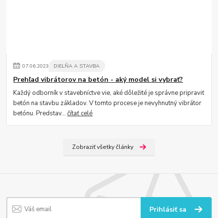
07
.
06
.
2023
DIELŇA A STAVBA
Prehľad vibrátorov na betón - aký model si vybrať?
Každý odborník v stavebníctve vie, aké dôležité je správne pripraviť
betón na stavbu základov. V tomto procese je nevyhnutný vibrátor
betónu. Predstav...
čítať celé
Zobraziť všetky články
Prihlásiť sa