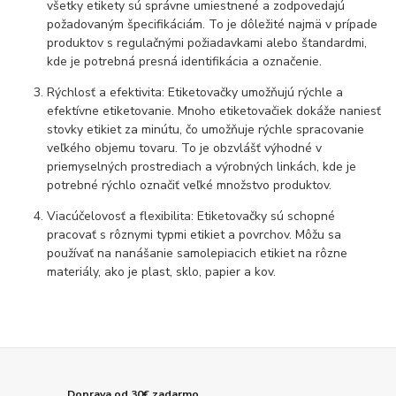
všetky etikety sú správne umiestnené a zodpovedajú
požadovaným špecifikáciám. To je dôležité najmä v prípade
produktov s regulačnými požiadavkami alebo štandardmi,
kde je potrebná presná identifikácia a označenie.
Rýchlosť a efektivita: Etiketovačky umožňujú rýchle a
efektívne etiketovanie. Mnoho etiketovačiek dokáže naniesť
stovky etikiet za minútu, čo umožňuje rýchle spracovanie
veľkého objemu tovaru. To je obzvlášť výhodné v
priemyselných prostrediach a výrobných linkách, kde je
potrebné rýchlo označiť veľké množstvo produktov.
Viacúčelovosť a flexibilita: Etiketovačky sú schopné
pracovať s rôznymi typmi etikiet a povrchov. Môžu sa
používať na nanášanie samolepiacich etikiet na rôzne
materiály, ako je plast, sklo, papier a kov.
Doprava od 30€ zadarmo