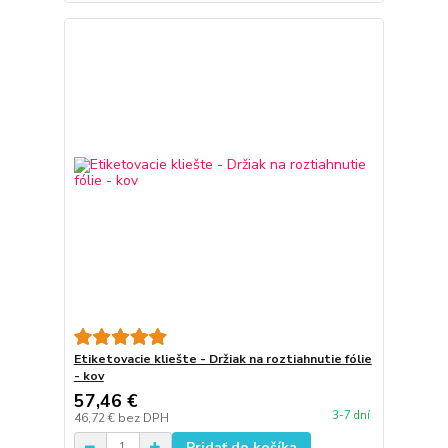
Etiketovacie kliešte - Držiak na roztiahnutie fólie
- kov
57,46 €
3-7 dní
46,72 €
bez DPH
Pridať do košíka