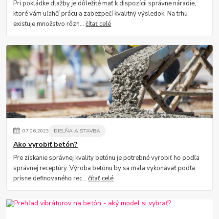
Pri pokládke dlažby je dôležité mať k dispozícii správne náradie,
ktoré vám uľahčí prácu a zabezpečí kvalitný výsledok. Na trhu
existuje množstvo rôzn...
čítať celé
07
.
06
.
2023
DIELŇA A STAVBA
Ako vyrobiť betón?
Pre získanie správnej kvality betónu je potrebné vyrobiť ho podľa
správnej receptúry. Výroba betónu by sa mala vykonávať podľa
prísne definovaného rec...
čítať celé