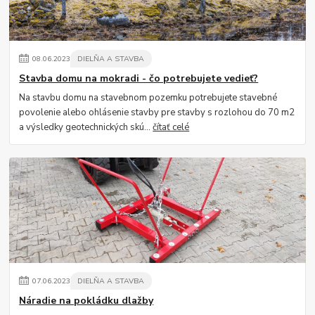
08
.
06
.
2023
DIELŇA A STAVBA
Stavba domu na mokradi - čo potrebujete vedieť?
Na stavbu domu na stavebnom pozemku potrebujete stavebné
povolenie alebo ohlásenie stavby pre stavby s rozlohou do 70 m2
a výsledky geotechnických skú...
čítať celé
07
.
06
.
2023
DIELŇA A STAVBA
Náradie na pokládku dlažby