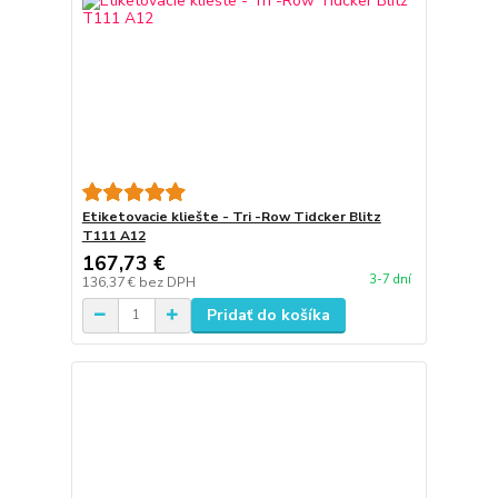
Etiketovacie kliešte - Tri -Row Tidcker Blitz
T111 A12
167,73 €
3-7 dní
136,37 €
bez DPH
Pridať do košíka