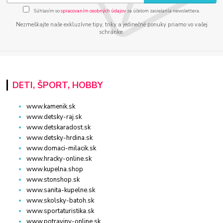
Súhlasím so
spracovaním osobných údajov
za účelom zasielania newslettera.
Nezmeškajte naše exkluzívne tipy, triky a jedinečné ponuky priamo vo vašej
schránke.
DETI, ŠPORT, HOBBY
www.kamenik.sk
www.detsky-raj.sk
www.detskaradost.sk
www.detsky-hrdina.sk
www.domaci-milacik.sk
www.hracky-online.sk
www.kupelna.shop
www.stonshop.sk
www.sanita-kupelne.sk
www.skolsky-batoh.sk
www.sportaturistika.sk
www.potraviny-online.sk