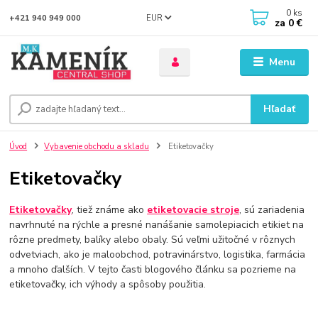
0
ks
EUR
+421 940 949 000
za
0 €
Menu
Hľadať
Úvod
Vybavenie obchodu a skladu
Etiketovačky
Etiketovačky
Etiketovačky
, tiež známe ako
etiketovacie stroje
, sú zariadenia
navrhnuté na rýchle a presné nanášanie samolepiacich etikiet na
rôzne predmety, balíky alebo obaly. Sú veľmi užitočné v rôznych
odvetviach, ako je maloobchod, potravinárstvo, logistika, farmácia
a mnoho ďalších. V tejto časti blogového článku sa pozrieme na
etiketovačky, ich výhody a spôsoby použitia.