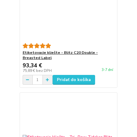
Etiketovacie kliešte - Blitz C20 Double -
Breasted Label
93,34 €
3-7 dní
75,89 €
bez DPH
Pridať do košíka