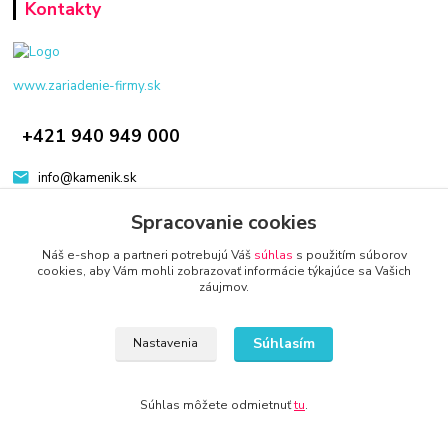
Kontakty
www.zariadenie-firmy.sk
+421 940 949 000
info@kamenik.sk
Spracovanie cookies
Náš e-shop a partneri potrebujú Váš
súhlas
s použitím súborov
cookies, aby Vám mohli zobrazovať informácie týkajúce sa Vašich
záujmov.
© 2024 Všetky práva vyhradené KAMENIK.SK
Vytvorené na
Eshop-rychlo.sk
Súhlasím
Nastavenia
Súhlas môžete odmietnuť
tu
.