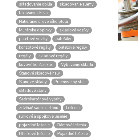
skladovanie obilia
skladovanie slamy
lakovanie dreva
Natieranie dreveného plotu
Murárske doplnky
skladové vozíky
paletové vozíky
paleťáky
konzolové regály
paletové regály
regály
skladové regály
kovové konštrukcie
Vybavenie skladu
Stanové skladové haly
Stanové sklady
Priemyselný stan
skladové stany
Sadrokartónové výťahy
zdvíhač sadrokartónu
Lešenie
rúrkové a spojkové lešenie
pojazdné lešenie
Rámové lešenia
Hliníkové lešenie
Pojazdné lešenie