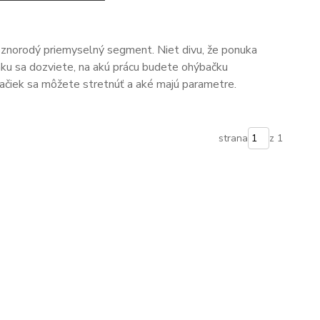
znorodý priemyselný segment. Niet divu, že ponuka
nku sa dozviete, na akú prácu budete ohýbačku
ačiek sa môžete stretnúť a aké majú parametre.
strana
z 1