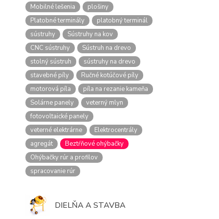
Mobilné lešenia
plošiny
Platobné terminály
platobný terminál
sústruhy
Sústruhy na kov
CNC sústruhy
Sústruh na drevo
stolný sústruh
sústruhy na drevo
stavebné píly
Ručné kotúčové píly
motorová píla
píla na rezanie kameňa
Solárne panely
veterný mlyn
fotovoltaické panely
veterné elektrárne
Elektrocentrály
agregát
Beztŕňové ohýbačky
Ohýbačky rúr a profilov
spracovanie rúr
DIELŇA A STAVBA