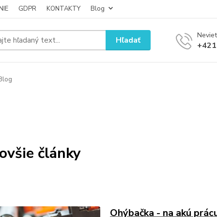
NIE
GDPR
KONTAKTY
Blog
Neviet
Hľadať
+421
Blog
ovšie články
Ohýbačka - na akú prác