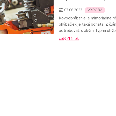
07
.
06
.
2023
VÝROBA
Kovoobrábanie je mimoriadne rô
ohýbačiek je taká bohatá. Z člá
potrebovať, s akými typmi ohýb
celý článok