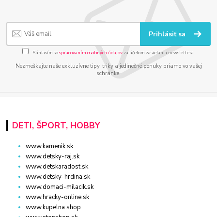
Prihlásiť sa
Súhlasím so
spracovaním osobných údajov
za účelom zasielania newslettera.
Nezmeškajte naše exkluzívne tipy, triky a jedinečné ponuky priamo vo vašej
schránke.
DETI, ŠPORT, HOBBY
www.kamenik.sk
www.detsky-raj.sk
www.detskaradost.sk
www.detsky-hrdina.sk
www.domaci-milacik.sk
www.hracky-online.sk
www.kupelna.shop