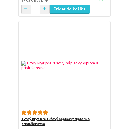
27,63 €
bez DPH
Pridať do košíka
Tvrdý kryt pre ružový nápisový diplom a
príslušenstvo