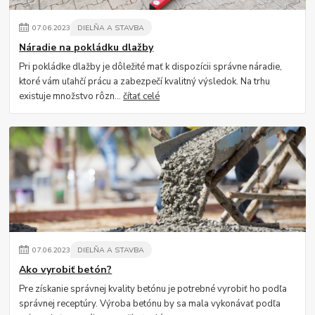
07
.
06
.
2023
DIELŇA A STAVBA
Náradie na pokládku dlažby
Pri pokládke dlažby je dôležité mať k dispozícii správne náradie,
ktoré vám uľahčí prácu a zabezpečí kvalitný výsledok. Na trhu
existuje množstvo rôzn...
čítať celé
07
.
06
.
2023
DIELŇA A STAVBA
Ako vyrobiť betón?
Pre získanie správnej kvality betónu je potrebné vyrobiť ho podľa
správnej receptúry. Výroba betónu by sa mala vykonávať podľa