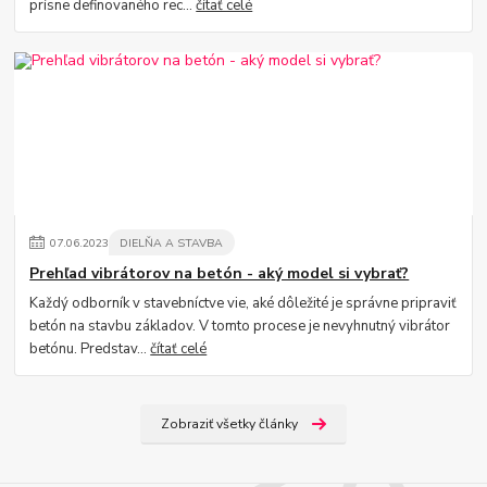
prísne definovaného rec...
čítať celé
07
.
06
.
2023
DIELŇA A STAVBA
Prehľad vibrátorov na betón - aký model si vybrať?
Každý odborník v stavebníctve vie, aké dôležité je správne pripraviť
betón na stavbu základov. V tomto procese je nevyhnutný vibrátor
betónu. Predstav...
čítať celé
Zobraziť všetky články