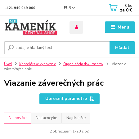
0
ks
EUR
+421 940 949 000
za
0 €
Menu
Hľadať
Úvod
Kancelárske vybavenie
Organizácia dokumentov
Viazanie
záverečných prác
Viazanie záverečných prác
Upresniť parametre
Najnovšie
Najlacnejšie
Najdrahšie
Zobrazujem 1-20 z 62