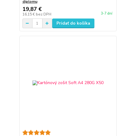
diplomu
19,87 €
3-7 dní
16,15 €
bez DPH
Pridať do košíka