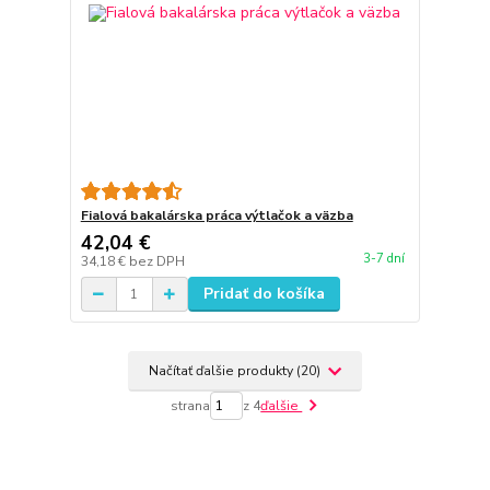
Fialová bakalárska práca výtlačok a väzba
42,04 €
3-7 dní
34,18 €
bez DPH
Pridať do košíka
Načítať ďalšie produkty (20)
strana
z 4
ďalšie