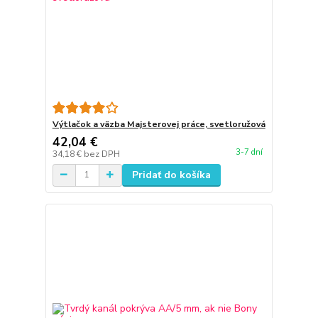
Výtlačok a väzba Majsterovej práce, svetloružová
42,04 €
3-7 dní
34,18 €
bez DPH
Pridať do košíka