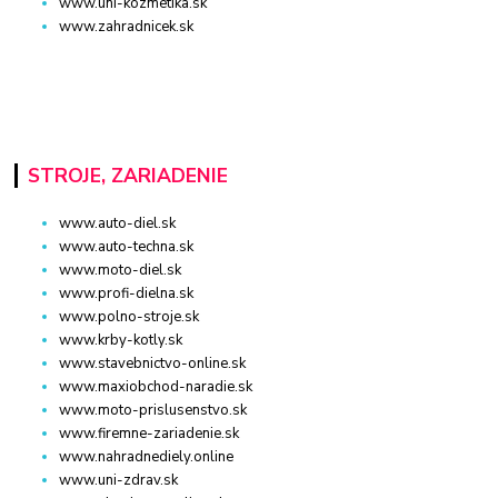
www.uni-kozmetika.sk
www.zahradnicek.sk
STROJE, ZARIADENIE
www.auto-diel.sk
www.auto-techna.sk
www.moto-diel.sk
www.profi-dielna.sk
www.polno-stroje.sk
www.krby-kotly.sk
www.stavebnictvo-online.sk
www.maxiobchod-naradie.sk
www.moto-prislusenstvo.sk
www.firemne-zariadenie.sk
www.nahradnediely.online
www.uni-zdrav.sk