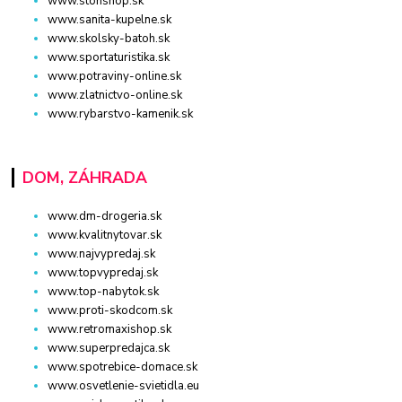
www.stonshop.sk
www.sanita-kupelne.sk
www.skolsky-batoh.sk
www.sportaturistika.sk
www.potraviny-online.sk
www.zlatnictvo-online.sk
www.rybarstvo-kamenik.sk
DOM, ZÁHRADA
www.dm-drogeria.sk
www.kvalitnytovar.sk
www.najvypredaj.sk
www.topvypredaj.sk
www.top-nabytok.sk
www.proti-skodcom.sk
www.retromaxishop.sk
www.superpredajca.sk
www.spotrebice-domace.sk
www.osvetlenie-svietidla.eu