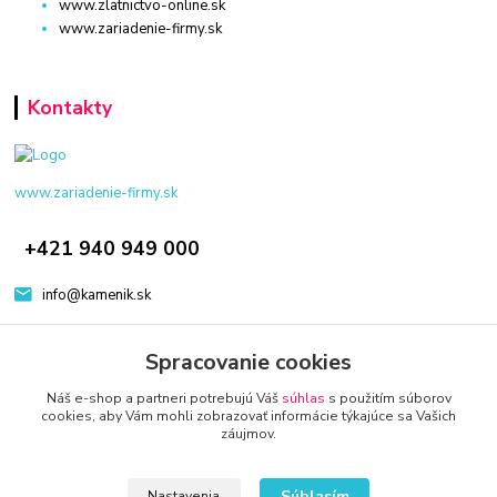
www.zlatnictvo-online.sk
www.zariadenie-firmy.sk
Kontakty
www.zariadenie-firmy.sk
+421 940 949 000
info@kamenik.sk
Spracovanie cookies
Náš e-shop a partneri potrebujú Váš
súhlas
s použitím súborov
cookies, aby Vám mohli zobrazovať informácie týkajúce sa Vašich
záujmov.
© 2024 Všetky práva vyhradené KAMENIK.SK
Vytvorené na
Eshop-rychlo.sk
Súhlasím
Nastavenia