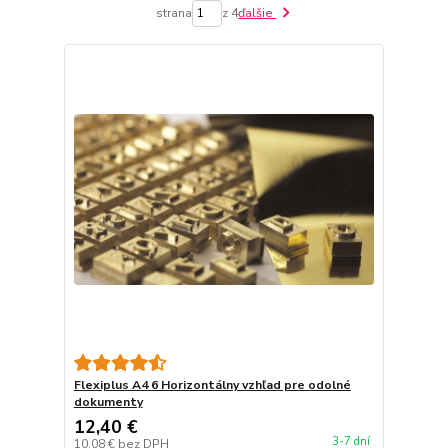
strana
z 4
ďalšie
Flexiplus A4 6 Horizontálny vzhľad pre odolné
dokumenty
12,40 €
3-7 dní
10,08 €
bez DPH