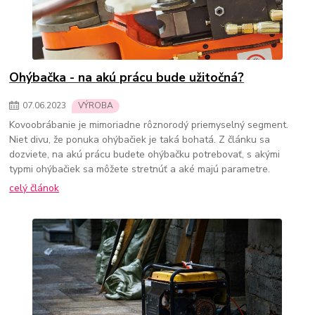
Ohýbačka - na akú prácu bude užitočná?
07
.
06
.
2023
VÝROBA
Kovoobrábanie je mimoriadne rôznorodý priemyselný segment.
Niet divu, že ponuka ohýbačiek je taká bohatá. Z článku sa
dozviete, na akú prácu budete ohýbačku potrebovať, s akými
typmi ohýbačiek sa môžete stretnúť a aké majú parametre.
celý článok