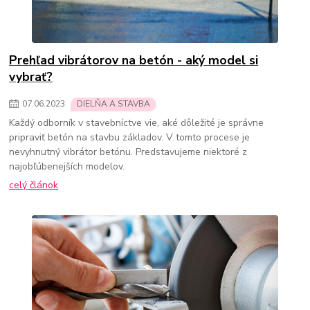
Prehľad vibrátorov na betón - aký model si
vybrať?
07
.
06
.
2023
DIELŇA A STAVBA
Každý odborník v stavebníctve vie, aké dôležité je správne
pripraviť betón na stavbu základov. V tomto procese je
nevyhnutný vibrátor betónu. Predstavujeme niektoré z
najobľúbenejších modelov.
celý článok