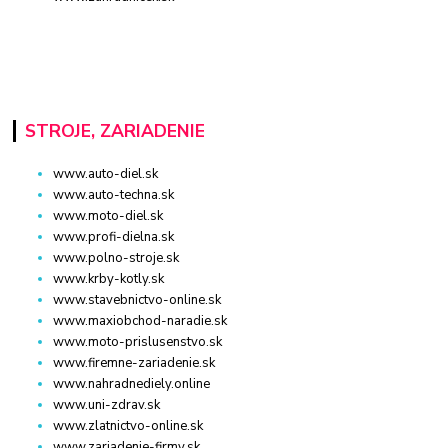
STROJE, ZARIADENIE
www.auto-diel.sk
www.auto-techna.sk
www.moto-diel.sk
www.profi-dielna.sk
www.polno-stroje.sk
www.krby-kotly.sk
www.stavebnictvo-online.sk
www.maxiobchod-naradie.sk
www.moto-prislusenstvo.sk
www.firemne-zariadenie.sk
www.nahradnediely.online
www.uni-zdrav.sk
www.zlatnictvo-online.sk
www.zariadenie-firmy.sk