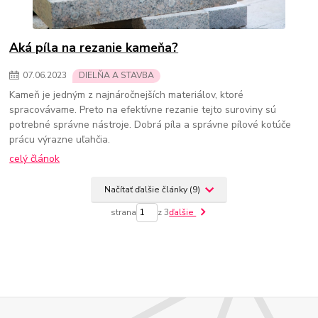
Aká píla na rezanie kameňa?
07
.
06
.
2023
DIELŇA A STAVBA
Kameň je jedným z najnáročnejších materiálov, ktoré
spracovávame. Preto na efektívne rezanie tejto suroviny sú
potrebné správne nástroje. Dobrá píla a správne pílové kotúče
prácu výrazne uľahčia.
celý článok
Načítať ďalšie články (9)
strana
z 3
ďalšie