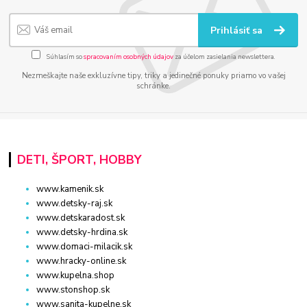
Prihlásiť sa
Súhlasím so
spracovaním osobných údajov
za účelom zasielania newslettera.
Nezmeškajte naše exkluzívne tipy, triky a jedinečné ponuky priamo vo vašej
schránke.
DETI, ŠPORT, HOBBY
www.kamenik.sk
www.detsky-raj.sk
www.detskaradost.sk
www.detsky-hrdina.sk
www.domaci-milacik.sk
www.hracky-online.sk
www.kupelna.shop
www.stonshop.sk
www.sanita-kupelne.sk