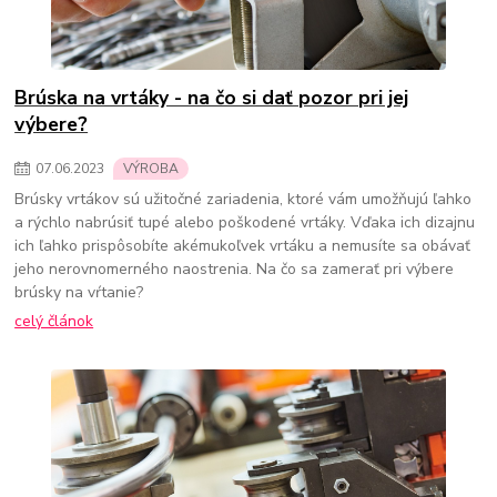
Brúska na vrtáky - na čo si dať pozor pri jej
výbere?
07
.
06
.
2023
VÝROBA
Brúsky vrtákov sú užitočné zariadenia, ktoré vám umožňujú ľahko
a rýchlo nabrúsiť tupé alebo poškodené vrtáky. Vďaka ich dizajnu
ich ľahko prispôsobíte akémukoľvek vrtáku a nemusíte sa obávať
jeho nerovnomerného naostrenia. Na čo sa zamerať pri výbere
brúsky na vŕtanie?
celý článok