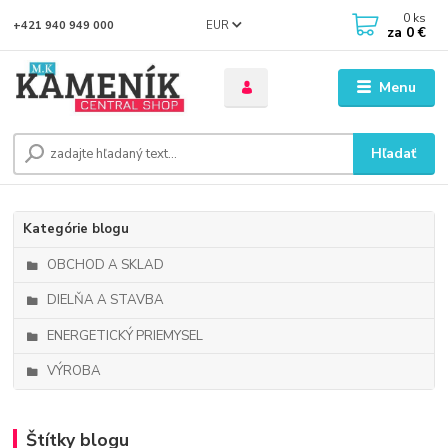
0
ks
EUR
+421 940 949 000
za
0 €
Menu
Hľadať
Kategórie blogu
OBCHOD A SKLAD
DIELŇA A STAVBA
ENERGETICKÝ PRIEMYSEL
VÝROBA
Štítky blogu