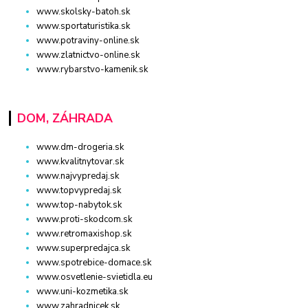
www.skolsky-batoh.sk
www.sportaturistika.sk
www.potraviny-online.sk
www.zlatnictvo-online.sk
www.rybarstvo-kamenik.sk
DOM, ZÁHRADA
www.dm-drogeria.sk
www.kvalitnytovar.sk
www.najvypredaj.sk
www.topvypredaj.sk
www.top-nabytok.sk
www.proti-skodcom.sk
www.retromaxishop.sk
www.superpredajca.sk
www.spotrebice-domace.sk
www.osvetlenie-svietidla.eu
www.uni-kozmetika.sk
www.zahradnicek.sk