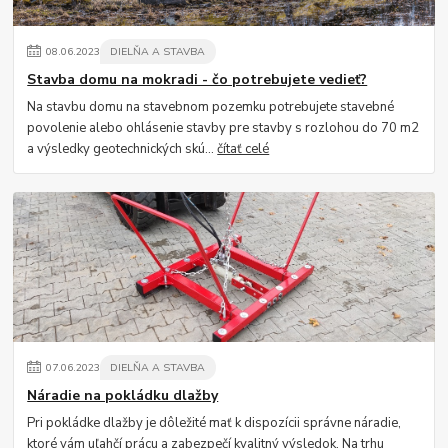
08
.
06
.
2023
DIELŇA A STAVBA
Stavba domu na mokradi - čo potrebujete vedieť?
Na stavbu domu na stavebnom pozemku potrebujete stavebné
povolenie alebo ohlásenie stavby pre stavby s rozlohou do 70 m2
a výsledky geotechnických skú...
čítať celé
07
.
06
.
2023
DIELŇA A STAVBA
Náradie na pokládku dlažby
Pri pokládke dlažby je dôležité mať k dispozícii správne náradie,
ktoré vám uľahčí prácu a zabezpečí kvalitný výsledok. Na trhu