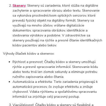
Skenery
: Skenery sú zariadenia, ktoré slúžia na digitálne
zachytenie a spracovanie obrazu alebo textu. Skenovanie
sa vykonáva prostredníctvom optických senzorov, ktoré
prevedú fyzický objekt na digitálny formát. Skenery sa
využívajú na mnoho účelov, vrátane digitalizácie
dokumentov, spracovania obrázkov, identifikácie a
sledovania výrobkov a podobne. V zdravotníctve sa
skenery používajú na rýchle a presné čítanie identifikačných
kódov pacientov alebo liekov.
Výhody čítačiek kódov a skenerov:
Rýchlosť a presnosť: Čítačky kódov a skenery umožňujú
rýchle a presné spracovanie informácií. Skenovanie kódu
alebo textu trvá len zlomok sekundy a eliminuje potrebu
ručného zapisovania alebo čítania.
Automatizácia a efektivita: Tieto zariadenia prispievajú k
automatizácii procesov, čo zvyšuje efektivitu a znižuje
chybovosť. Vďaka rýchlemu a spoľahlivému spracovaniu
informácií sa zrýchľuje celý pracovný postup.
Viacúčelovosť: Čítačky kódov a skenery sú flexibilné a