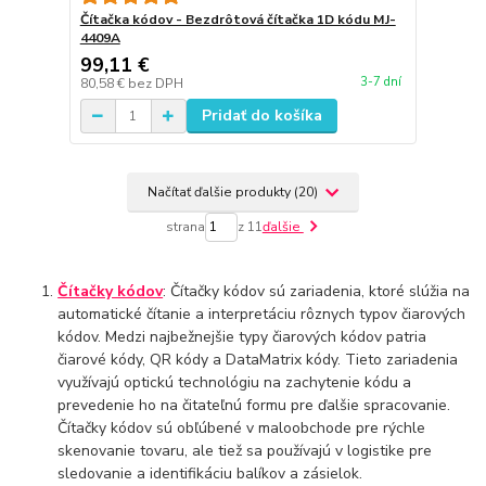
Čítačka kódov - Bezdrôtová čítačka 1D kódu MJ-
4409A
99,11 €
3-7 dní
80,58 €
bez DPH
Pridať do košíka
Načítať ďalšie produkty (20)
strana
z 11
ďalšie
Čítačky kódov
: Čítačky kódov sú zariadenia, ktoré slúžia na
automatické čítanie a interpretáciu rôznych typov čiarových
kódov. Medzi najbežnejšie typy čiarových kódov patria
čiarové kódy, QR kódy a DataMatrix kódy. Tieto zariadenia
využívajú optickú technológiu na zachytenie kódu a
prevedenie ho na čitateľnú formu pre ďalšie spracovanie.
Čítačky kódov sú obľúbené v maloobchode pre rýchle
skenovanie tovaru, ale tiež sa používajú v logistike pre
sledovanie a identifikáciu balíkov a zásielok.