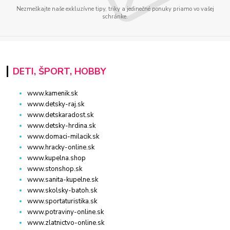
Nezmeškajte naše exkluzívne tipy, triky a jedinečné ponuky priamo vo vašej
schránke.
DETI, ŠPORT, HOBBY
www.kamenik.sk
www.detsky-raj.sk
www.detskaradost.sk
www.detsky-hrdina.sk
www.domaci-milacik.sk
www.hracky-online.sk
www.kupelna.shop
www.stonshop.sk
www.sanita-kupelne.sk
www.skolsky-batoh.sk
www.sportaturistika.sk
www.potraviny-online.sk
www.zlatnictvo-online.sk