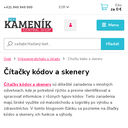
0
ks
EUR
+421 940 949 000
za
0 €
Menu
Hľadať
Úvod
Vybavenie obchodu a skladu
Čítačky kódov a skenery
Čítačky kódov a skenery
Čítačky kódov a skenery
sú dôležité zariadenia v mnohých
odvetviach, kde je potrebné rýchlo a presne identifikovať a
spracovať informácie z rôznych typov kódov. Tieto zariadenia
majú široké využitie od maloobchodu a logistiky po výrobu a
zdravotníctvo. V tomto blogovom článku sa pozrieme na čítačky
kódov a skenery, ich funkcie a výhody.