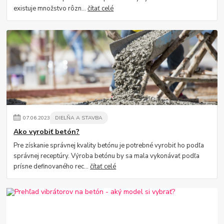
existuje množstvo rôzn...
čítať celé
07
.
06
.
2023
DIELŇA A STAVBA
Ako vyrobiť betón?
Pre získanie správnej kvality betónu je potrebné vyrobiť ho podľa
správnej receptúry. Výroba betónu by sa mala vykonávať podľa
prísne definovaného rec...
čítať celé