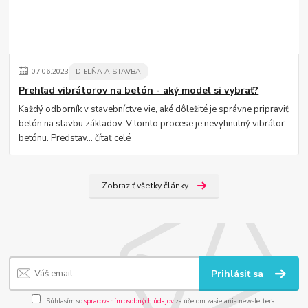
07
.
06
.
2023
DIELŇA A STAVBA
Prehľad vibrátorov na betón - aký model si vybrať?
Každý odborník v stavebníctve vie, aké dôležité je správne pripraviť
betón na stavbu základov. V tomto procese je nevyhnutný vibrátor
betónu. Predstav...
čítať celé
Zobraziť všetky články
Prihlásiť sa
Súhlasím so
spracovaním osobných údajov
za účelom zasielania newslettera.