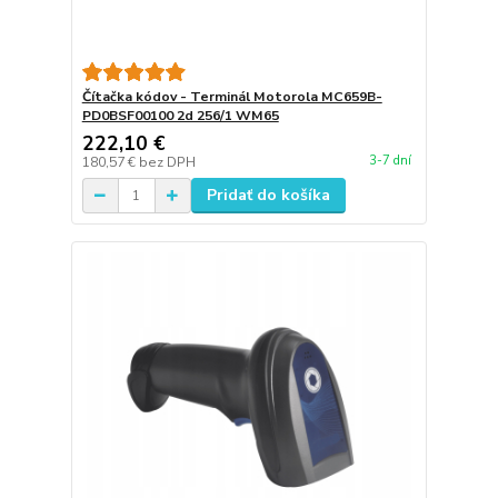
Čítačka kódov - Terminál Motorola MC659B-
PD0BSF00100 2d 256/1 WM65
222,10 €
3-7 dní
180,57 €
bez DPH
Pridať do košíka