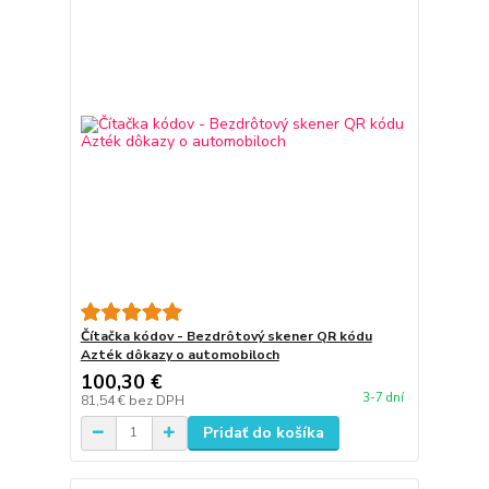
Čítačka kódov - Bezdrôtový skener QR kódu
Azték dôkazy o automobiloch
100,30 €
3-7 dní
81,54 €
bez DPH
Pridať do košíka