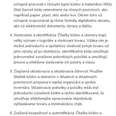
schopné pracovať s rôznymi typmi kódov a materiálov. Môžu
čítať čiarové kódy umiestnené na rôznych povrchoch, ako
napríklad papier, plast, sklo alebo kov. Okrem toho sú
schopné rozpoznávať aj rôzne formáty digitálneho obsahu,
ako sú elektronické dokumenty, obrazy a ďalšie.
Sledovanie a identifikácia: Čítačky kódov a skenery majú
veľký význam v logistike a sledovaní tovaru. Vďaka nim je
možné jednoducho a spoľahlivo sledovať pohyb tovaru od
jeho výroby až po distribúciu. Identifikačné kódy umožňujú
jednoznačné označenie jednotlivých položiek a umožňujú
presné a efektívne sledovanie ich polohy a stavu.
Zlepšená skladovacia a skladovacia účinnosť: Použitie
čítačiek kódov a skenerov v skladoch a skladových
priestoroch prispieva k lepšej organizácii a správe
inventára. Skladovacie jednotky a položky môžu byť
jednoducho označené kódmi a rýchlo identifikované, čo
umožňuje efektívnejšie spracovanie objednávok,
vyhľadávanie tovaru a minimalizáciu chýb.
Zvýšená bezpečnosť a autentifikácia: Čítačky kódov a