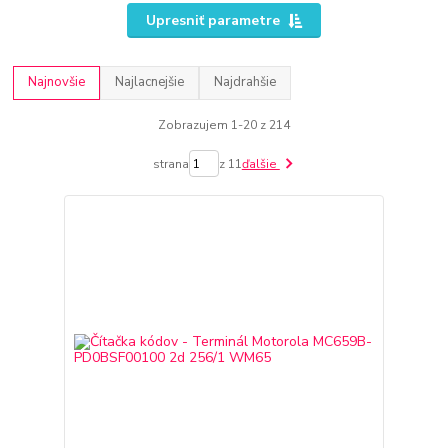
Upresniť parametre
Najnovšie
Najlacnejšie
Najdrahšie
Zobrazujem 1-20 z 214
strana
z 11
ďalšie