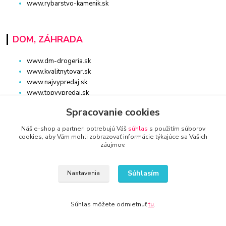
www.rybarstvo-kamenik.sk
DOM, ZÁHRADA
www.dm-drogeria.sk
www.kvalitnytovar.sk
www.najvypredaj.sk
www.topvypredaj.sk
www.top-nabytok.sk
Spracovanie cookies
www.proti-skodcom.sk
www.retromaxishop.sk
Náš e-shop a partneri potrebujú Váš
súhlas
s použitím súborov
www.superpredajca.sk
cookies, aby Vám mohli zobrazovať informácie týkajúce sa Vašich
záujmov.
www.spotrebice-domace.sk
www.osvetlenie-svietidla.eu
www.uni-kozmetika.sk
Súhlasím
Nastavenia
www.zahradnicek.sk
Súhlas môžete odmietnuť
tu
.