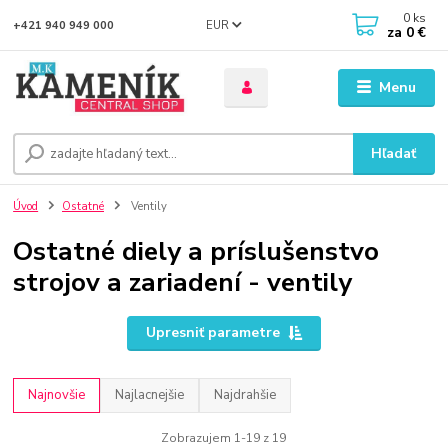
0
ks
EUR
+421 940 949 000
za
0 €
Menu
Hľadať
Úvod
Ostatné
Ventily
Ostatné diely a príslušenstvo
strojov a zariadení - ventily
Upresniť parametre
Najnovšie
Najlacnejšie
Najdrahšie
Zobrazujem 1-19 z 19