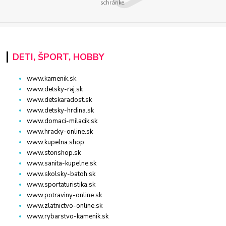
schránke.
DETI, ŠPORT, HOBBY
www.kamenik.sk
www.detsky-raj.sk
www.detskaradost.sk
www.detsky-hrdina.sk
www.domaci-milacik.sk
www.hracky-online.sk
www.kupelna.shop
www.stonshop.sk
www.sanita-kupelne.sk
www.skolsky-batoh.sk
www.sportaturistika.sk
www.potraviny-online.sk
www.zlatnictvo-online.sk
www.rybarstvo-kamenik.sk