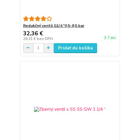
Redukčný ventil G1/4 "0,5-8,5 bar
32,36 €
3-7 dní
26,31 €
bez DPH
Pridať do košíka