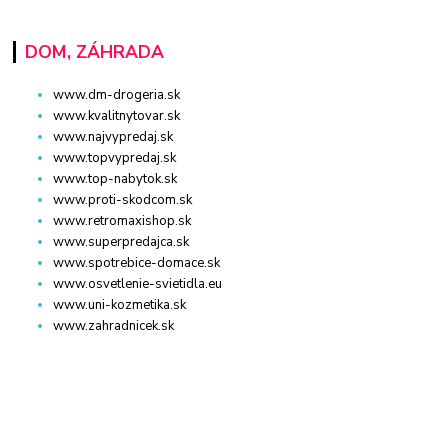
DOM, ZÁHRADA
www.dm-drogeria.sk
www.kvalitnytovar.sk
www.najvypredaj.sk
www.topvypredaj.sk
www.top-nabytok.sk
www.proti-skodcom.sk
www.retromaxishop.sk
www.superpredajca.sk
www.spotrebice-domace.sk
www.osvetlenie-svietidla.eu
www.uni-kozmetika.sk
www.zahradnicek.sk