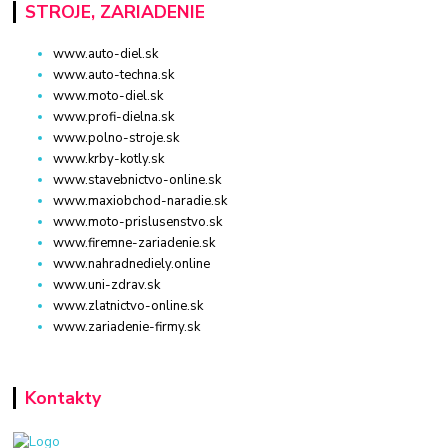
STROJE, ZARIADENIE
www.auto-diel.sk
www.auto-techna.sk
www.moto-diel.sk
www.profi-dielna.sk
www.polno-stroje.sk
www.krby-kotly.sk
www.stavebnictvo-online.sk
www.maxiobchod-naradie.sk
www.moto-prislusenstvo.sk
www.firemne-zariadenie.sk
www.nahradnediely.online
www.uni-zdrav.sk
www.zlatnictvo-online.sk
www.zariadenie-firmy.sk
Kontakty