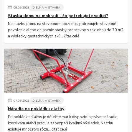
08
.
06
.
2023
DIELŇA A STAVBA
Stavba domu na mokradi - čo potrebujete vedieť?
Na stavbu domu na stavebnom pozemku potrebujete stavebné
povolenie alebo ohlásenie stavby pre stavby s rozlohou do 70 m2
a výsledky geotechnických skú...
čítať celé
07
.
06
.
2023
DIELŇA A STAVBA
Náradie na pokládku dlažby
Pri pokládke dlažby je dôležité mať k dispozícii správne náradie,
ktoré vám uľahčí prácu a zabezpečí kvalitný výsledok. Na trhu
existuje množstvo rôzn...
čítať celé