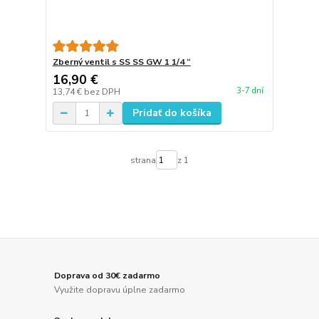
Zberný ventil s SS SS GW 1 1/4 “
16,90 €
3-7 dní
13,74 €
bez DPH
Pridať do košíka
strana
z 1
Doprava od 30€ zadarmo
Využite dopravu úplne zadarmo