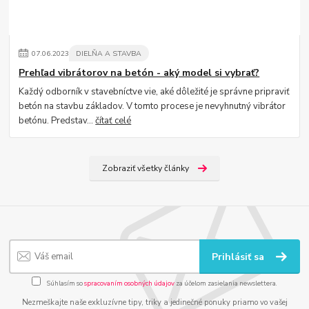
07
.
06
.
2023
DIELŇA A STAVBA
Prehľad vibrátorov na betón - aký model si vybrať?
Každý odborník v stavebníctve vie, aké dôležité je správne pripraviť
betón na stavbu základov. V tomto procese je nevyhnutný vibrátor
betónu. Predstav...
čítať celé
Zobraziť všetky články
Prihlásiť sa
Súhlasím so
spracovaním osobných údajov
za účelom zasielania newslettera.
Nezmeškajte naše exkluzívne tipy, triky a jedinečné ponuky priamo vo vašej