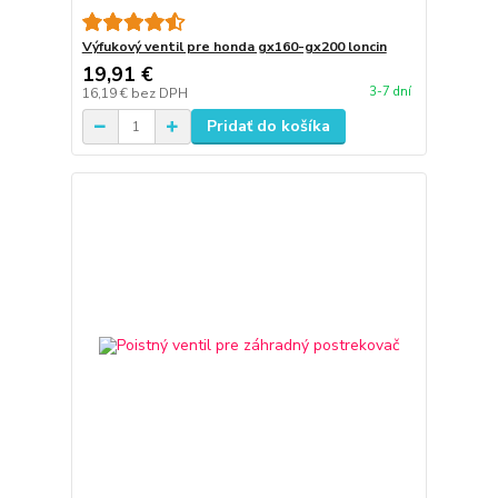
Výfukový ventil pre honda gx160-gx200 loncin
19,91 €
3-7 dní
16,19 €
bez DPH
Pridať do košíka