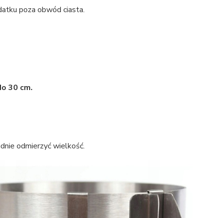
datku poza obwód ciasta.
do 30 cm.
adnie odmierzyć wielkość.