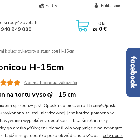
Prihlásenie
EUR
e si rady? Zavolajte.
0
ks
za
0 €
 940 949 000
aj k plechovke torty s stupnicou H-15cm
upnicou H-15cm
Ako ma hodnotia zákazníci
an na tortu vysoký - 15 cm
iotem sprzedaży jest: Opaska do pieczenia 15 cm✔️Opaska
tu wykonana ze stali nierdzewnej, jest bardzo pomocna w
towywaniu wypieków z dodatkami - bita śmietana czy
żby galaretka.✔️Obręcz uniemożliwia wypłynięcie na zewnątrz
tki bądź innego dodatku poza obwód ciasta.✔️Opa...
celý popis