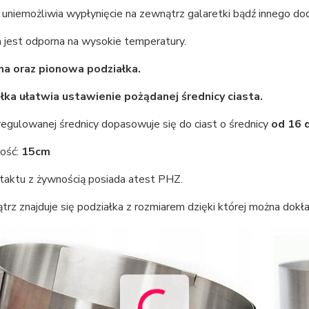
 uniemożliwia wypłynięcie na zewnątrz galaretki bądź innego do
 jest odporna na wysokie temperatury.
a oraz pionowa podziałka.
łka ułatwia ustawienie pożądanej średnicy ciasta.
regulowanej średnicy dopasowuje się do ciast o średnicy
od 16 
ość:
15cm
taktu z żywnością posiada atest PHZ.
z znajduje się podziałka z rozmiarem dzięki której można dokł