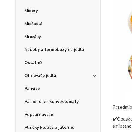
Mixéry
Miešadlá
Mrazáky
Nádoby a termoboxy na jedlo
Ostatné
Ohrievače jedla
Panvice
Parné rúry - konvektomaty
Przedmio
Popcornovače
✔️
Opaska
śmietana 
Plničky klobás a jaterníc