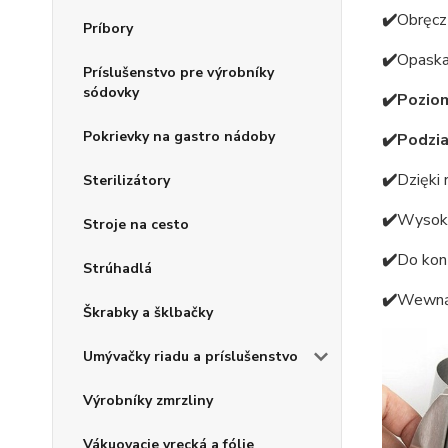
✔️
Obręcz
Príbory
✔️
Opaska
Príslušenstvo pre výrobníky
sódovky
✔️Poziom
Pokrievky na gastro nádoby
✔️Podzia
✔️
Dzięki 
Sterilizátory
✔️
Wysok
Stroje na cesto
✔️
Do kon
Strúhadlá
✔️
Wewnątr
Škrabky a šklbačky
Umývačky riadu a príslušenstvo
Výrobníky zmrzliny
Vákuovacie vrecká a fólie