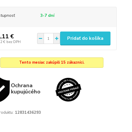
tupnosť
3-7 dní
,11 €
Pridať do košíka
72 €
bez DPH
Tento mesiac zakúpili 15 zákazníci.
Ochrana
kupujúcého
roduktu:
12831436293