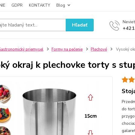
NIE
GDPR
KONTAKTY
Blog
Neviet
Hľadať
+421
astronomický priemysel
Formy na pečenie
Plechové
Vysoký okr
ký okraj k plechovke torty s st
Stoj
Przedm
do tor
przygo
chocia
galare