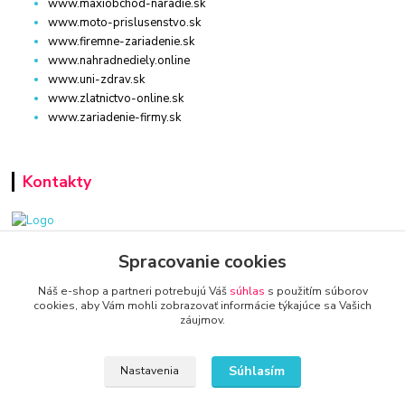
www.maxiobchod-naradie.sk
www.moto-prislusenstvo.sk
www.firemne-zariadenie.sk
www.nahradnediely.online
www.uni-zdrav.sk
www.zlatnictvo-online.sk
www.zariadenie-firmy.sk
Kontakty
www.zariadenie-firmy.sk
Spracovanie cookies
Náš e-shop a partneri potrebujú Váš
súhlas
s použitím súborov
+421 940 949 000
cookies, aby Vám mohli zobrazovať informácie týkajúce sa Vašich
záujmov.
info@kamenik.sk
Súhlasím
Nastavenia