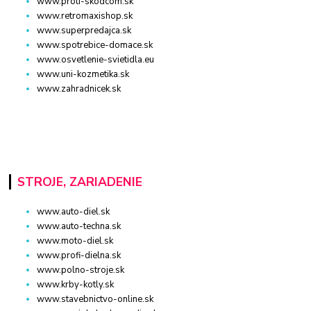
www.proti-skodcom.sk
www.retromaxishop.sk
www.superpredajca.sk
www.spotrebice-domace.sk
www.osvetlenie-svietidla.eu
www.uni-kozmetika.sk
www.zahradnicek.sk
STROJE, ZARIADENIE
www.auto-diel.sk
www.auto-techna.sk
www.moto-diel.sk
www.profi-dielna.sk
www.polno-stroje.sk
www.krby-kotly.sk
www.stavebnictvo-online.sk