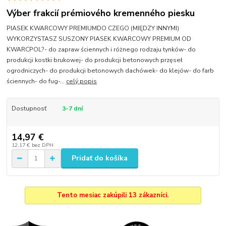
Výber frakcií prémiového kremenného piesku
PIASEK KWARCOWY PREMIUMDO CZEGO (MIĘDZY INNYMI)
WYKORZYSTASZ SUSZONY PIASEK KWARCOWY PREMIUM OD
KWARCPOL?- do zapraw ściennych i różnego rodzaju tynków- do
produkcji kostki brukowej- do produkcji betonowych przęseł
ogrodniczych- do produkcji betonowych dachówek- do klejów- do farb
ściennych- do fug-...
celý popis
Dostupnosť
3-7 dní
14,97 €
12,17 €
bez DPH
Pridať do košíka
Tento mesiac zakúpili 13 zákazníci.