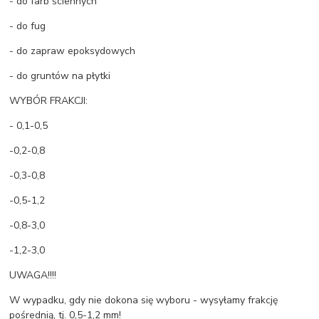
- do farb ściennych
- do fug
- do zapraw epoksydowych
- do gruntów na płytki
WYBÓR FRAKCJI:
- 0,1-0,5
-0,2-0,8
-0,3-0,8
-0,5-1,2
-0,8-3,0
-1,2-3,0
UWAGA!!!!
W wypadku, gdy nie dokona się wyboru - wysyłamy frakcję
pośrednią, tj. 0,5-1,2 mm!