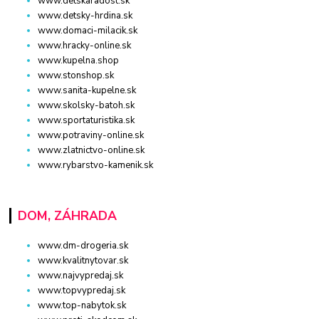
www.detskaradost.sk
www.detsky-hrdina.sk
www.domaci-milacik.sk
www.hracky-online.sk
www.kupelna.shop
www.stonshop.sk
www.sanita-kupelne.sk
www.skolsky-batoh.sk
www.sportaturistika.sk
www.potraviny-online.sk
www.zlatnictvo-online.sk
www.rybarstvo-kamenik.sk
DOM, ZÁHRADA
www.dm-drogeria.sk
www.kvalitnytovar.sk
www.najvypredaj.sk
www.topvypredaj.sk
www.top-nabytok.sk