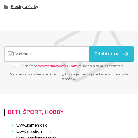
Piesky a štrky
Prihlásiť sa
Súhlasím so
spracovaním osobných údajov
za účelom zasielania newslettera.
Nezmeškajte naše exkluzívne tipy, triky a jedinečné ponuky priamo vo vašej
schránke.
DETI, ŠPORT, HOBBY
www.kamenik.sk
www.detsky-raj.sk