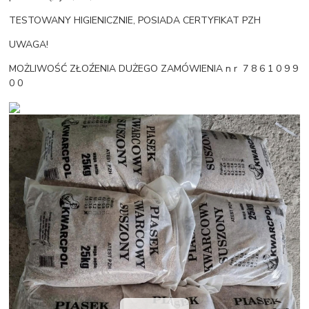
TESTOWANY HIGIENICZNIE, POSIADA CERTYFIKAT PZH
UWAGA!
MOŻLIWOŚĆ ZŁOŹENIA DUŻEGO ZAMÓWIENIA n r 7 8 6 1 0 9 9
0 0