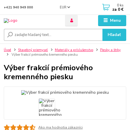
0
ks
EUR
+421 940 949 000
za
0 €
Menu
Hľadať
Úvod
Stavebný priemysel
Materiály a príslušenstvo
Piesky a štrky
Výber frakcií prémiového kremenného piesku
Výber frakcií prémiového
kremenného piesku
Ako ma hodnotia zákazníci