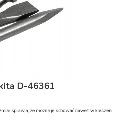
akita D-46361
iar sprawia, że można je schować nawet w kieszeni