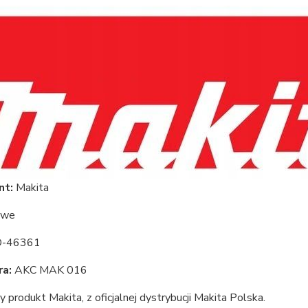
nt:
Makita
we
-46361
ra:
AKC MAK 016
y produkt Makita, z oficjalnej dystrybucji Makita Polska.