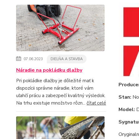
07.06.2023
DIELŇA A STAVBA
Náradie na pokládku dlažby
Pri pokládke dlažby je dôležité mať k
Produce
dispozícii správne náradie, ktoré vám
uľahčí prácu a zabezpečí kvalitný výsledok.
Stan:
No
Na trhu existuje množstvo rôzn...
čítať celé
Model:
D
Sygnatu
Oryginaln