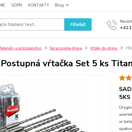
NIE
GDPR
KONTAKTY
Blog
Neviet
Hľadať
+421
ateriály a príslušenstvo
Spracovanie dreva
Vrtáky do dreva
HSS
Postupná vŕtačka Set 5 ks Tita
SAD
5KS
Orygin
wierte
w beto
opakow