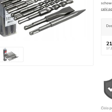
schowa
celý p
Dos
21
17,
Číslo p