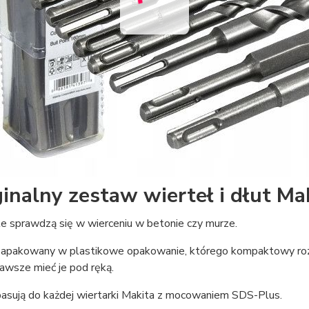
inalny zestaw wierteł i dłut M
e sprawdzą się w wierceniu w betonie czy murze.
apakowany w plastikowe opakowanie, którego kompaktowy rozm
zawsze mieć je pod ręką.
pasują do każdej wiertarki Makita z mocowaniem SDS-Plus.