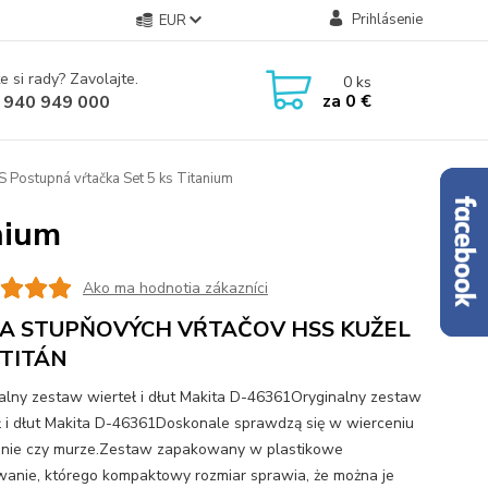
Prihlásenie
EUR
e si rady? Zavolajte.
0
ks
za
0 €
 940 949 000
 Postupná vŕtačka Set 5 ks Titanium
nium
Ako ma hodnotia zákazníci
A STUPŇOVÝCH VŔTAČOV HSS KUŽEL
 TITÁN
alny zestaw wierteł i dłut Makita D-46361Oryginalny zestaw
ł i dłut Makita D-46361Doskonale sprawdzą się w wierceniu
nie czy murze.Zestaw zapakowany w plastikowe
anie, którego kompaktowy rozmiar sprawia, że można je