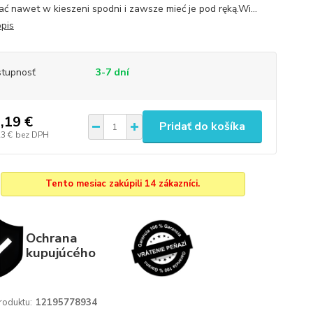
ć nawet w kieszeni spodni i zawsze mieć je pod ręką.Wi...
opis
tupnosť
3-7 dní
,19 €
Pridať do košíka
23 €
bez DPH
Tento mesiac zakúpili 14 zákazníci.
Ochrana
kupujúcého
roduktu:
12195778934