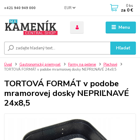
0
ks
EUR
+421 940 949 000
za
0 €
Menu
Hľadať
Úvod
Gastronomický priemysel
Formy na pečenie
Plechové
TORTOVÁ FORMÁT v podobe mramorovej dosky NEPRIĽNAVÉ 24x8,5
TORTOVÁ FORMÁT v podobe
mramorovej dosky NEPRIĽNAVÉ
24x8,5