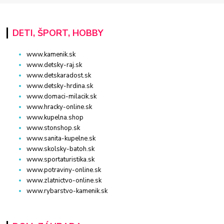
DETI, ŠPORT, HOBBY
www.kamenik.sk
www.detsky-raj.sk
www.detskaradost.sk
www.detsky-hrdina.sk
www.domaci-milacik.sk
www.hracky-online.sk
www.kupelna.shop
www.stonshop.sk
www.sanita-kupelne.sk
www.skolsky-batoh.sk
www.sportaturistika.sk
www.potraviny-online.sk
www.zlatnictvo-online.sk
www.rybarstvo-kamenik.sk