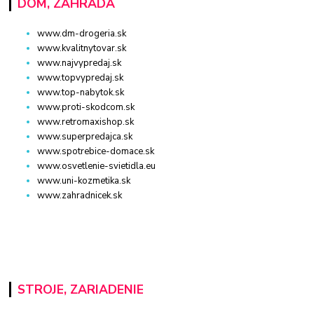
DOM, ZÁHRADA
www.dm-drogeria.sk
www.kvalitnytovar.sk
www.najvypredaj.sk
www.topvypredaj.sk
www.top-nabytok.sk
www.proti-skodcom.sk
www.retromaxishop.sk
www.superpredajca.sk
www.spotrebice-domace.sk
www.osvetlenie-svietidla.eu
www.uni-kozmetika.sk
www.zahradnicek.sk
STROJE, ZARIADENIE