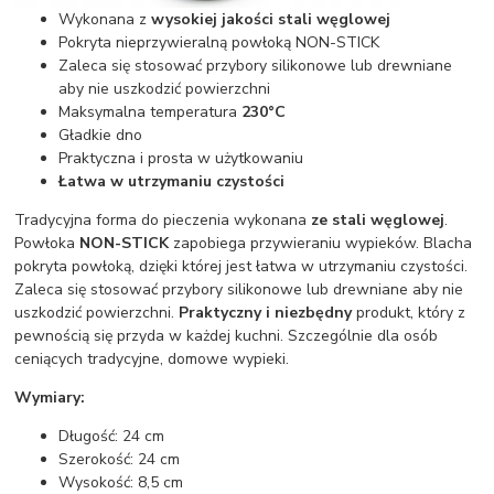
Wykonana z
wysokiej jakości stali węglowej
Pokryta nieprzywieralną powłoką NON-STICK
Zaleca się stosować przybory silikonowe lub drewniane
aby nie uszkodzić powierzchni
Maksymalna temperatura
230°C
Gładkie dno
Praktyczna i prosta w użytkowaniu
Łatwa w utrzymaniu czystości
Tradycyjna forma do pieczenia wykonana
ze stali węglowej
.
Powłoka
NON-STICK
zapobiega przywieraniu wypieków. Blacha
pokryta powłoką, dzięki której jest łatwa w utrzymaniu czystości.
Zaleca się stosować przybory silikonowe lub drewniane aby nie
uszkodzić powierzchni.
Praktyczny i niezbędny
produkt, który z
pewnością się przyda w każdej kuchni. Szczególnie dla osób
ceniących tradycyjne, domowe wypieki.
Wymiary:
Długość: 24 cm
Szerokość: 24 cm
Wysokość: 8,5 cm