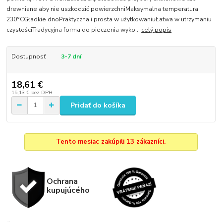
drewniane aby nie uszkodzić powierzchniMaksymalna temperatura
230°CGładkie dnoPraktyczna i prosta w użytkowaniuŁatwa w utrzymaniu
czystościTradycyjna forma do pieczenia wyko...
celý popis
Dostupnosť
3-7 dní
18,61 €
15,13 €
bez DPH
Pridať do košíka
Tento mesiac zakúpili 13 zákazníci.
Ochrana
kupujúcého