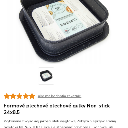
Ako ma hodnotia zákazníci
Formové plechové plechové guľky Non-stick
24x8.5
Wykonana z wysokiej jakości stali węglowejPokryta nieprzywieralną
powłoką NON-STICKZaleca się stosować przybory silikonowe lub