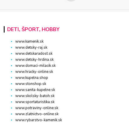
DETI, ŠPORT, HOBBY
www.kamenik.sk
www.detsky-raj.sk
www.detskaradost.sk
www.detsky-hrdina.sk
www.domaci-milacik.sk
www.hracky-online.sk
www.kupelna.shop
www.stonshop.sk
www.sanita-kupelne.sk
www.skolsky-batoh.sk
www.sportaturistika.sk
www.potraviny-online.sk
www.zlatnictvo-online.sk
www.rybarstvo-kamenik.sk