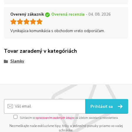
Overený zákazník
Overená recenzia
- 04. 08. 2026
Vynikajúca komunikácia s obchodom vrelo odporúčam.
Tovar zaradený v kategóriách
Slamky
Prihlásiť sa
Súhlasím so
spracovaním osobných údajov
za účelom zasielania newslettera.
Nezmeškajte naše exkluzívne tipy, triky a jedinečné ponuky priamo vo vašej
schránke.