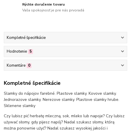
Rýchle doručenie tovaru
Vaša spokojnosť je pre nás prvoradá
Kompletné špecifikácie
Hodnotenie
5
Komentáre
0
Kompletné špecifikácie
Slamky do nápojov farebné. Plastove slamky. Kovove slamky.
Jednorazove slamky. Nerezove slamky. Plastove slamky hrube.
Sklenene slamky
Czy lubisz pić herbatę mleczną, sok, mleko lub napoje? Czy lubisz
używać słomy, gdy pijesz napój? Nadal szukasz słomy, którą
można ponownie użyć? Nadal szukasz wysokiej jakości i