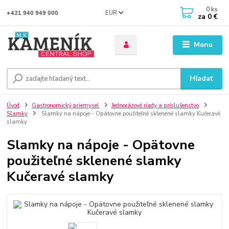
0
ks
EUR
+421 940 949 000
za
0 €
Menu
Hľadať
Úvod
Gastronomický priemysel
Jednorázové riady a príslušenstvo
Slamky
Slamky na nápoje - Opätovne použiteľné sklenené slamky Kučeravé
slamky
Slamky na nápoje - Opätovne
použiteľné sklenené slamky
Kučeravé slamky