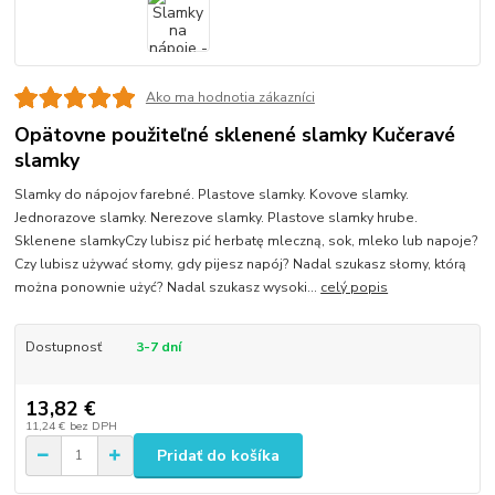
Ako ma hodnotia zákazníci
Opätovne použiteľné sklenené slamky Kučeravé
slamky
Slamky do nápojov farebné. Plastove slamky. Kovove slamky.
Jednorazove slamky. Nerezove slamky. Plastove slamky hrube.
Sklenene slamkyCzy lubisz pić herbatę mleczną, sok, mleko lub napoje?
Czy lubisz używać słomy, gdy pijesz napój? Nadal szukasz słomy, którą
można ponownie użyć? Nadal szukasz wysoki...
celý popis
Dostupnosť
3-7 dní
13,82 €
11,24 €
bez DPH
Pridať do košíka