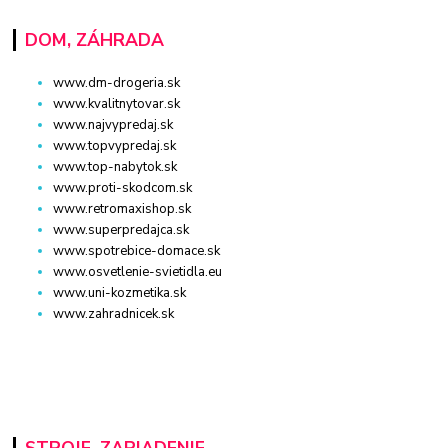
DOM, ZÁHRADA
www.dm-drogeria.sk
www.kvalitnytovar.sk
www.najvypredaj.sk
www.topvypredaj.sk
www.top-nabytok.sk
www.proti-skodcom.sk
www.retromaxishop.sk
www.superpredajca.sk
www.spotrebice-domace.sk
www.osvetlenie-svietidla.eu
www.uni-kozmetika.sk
www.zahradnicek.sk