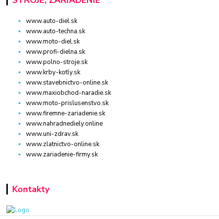
STROJE, ZARIADENIE
www.auto-diel.sk
www.auto-techna.sk
www.moto-diel.sk
www.profi-dielna.sk
www.polno-stroje.sk
www.krby-kotly.sk
www.stavebnictvo-online.sk
www.maxiobchod-naradie.sk
www.moto-prislusenstvo.sk
www.firemne-zariadenie.sk
www.nahradnediely.online
www.uni-zdrav.sk
www.zlatnictvo-online.sk
www.zariadenie-firmy.sk
Kontakty