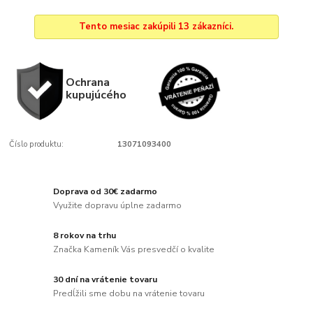
Tento mesiac zakúpili 13 zákazníci.
Ochrana
kupujúcého
Číslo produktu:
13071093400
Doprava od 30€ zadarmo
Využite dopravu úplne zadarmo
8 rokov na trhu
Značka Kameník Vás presvedčí o kvalite
30 dní na vrátenie tovaru
Predĺžili sme dobu na vrátenie tovaru