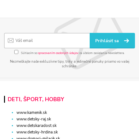
Prihlásiť sa
Súhlasím so
spracovaním osobných údajov
za účelom zasielania newslettera.
Nezmeškajte naše exkluzívne tipy, triky a jedinečné ponuky priamo vo vašej
schránke.
DETI, ŠPORT, HOBBY
www.kamenik.sk
www.detsky-raj.sk
www.detskaradost.sk
www.detsky-hrdina.sk
www.domaci-milacik.sk