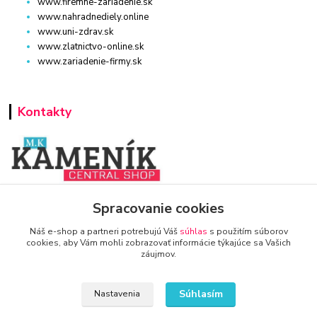
www.firemne-zariadenie.sk
www.nahradnediely.online
www.uni-zdrav.sk
www.zlatnictvo-online.sk
www.zariadenie-firmy.sk
Kontakty
www.zariadenie-firmy.sk
Spracovanie cookies
Náš e-shop a partneri potrebujú Váš
súhlas
s použitím súborov
+421 940 949 000
cookies, aby Vám mohli zobrazovať informácie týkajúce sa Vašich
záujmov.
info@kamenik.sk
Súhlasím
Nastavenia