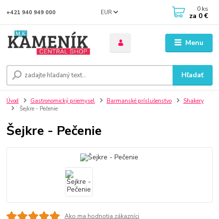
0
ks
EUR
+421 940 949 000
za
0 €
Menu
Hľadať
Úvod
Gastronomický priemysel
Barmanské príslušenstvo
Shakery
Šejkre - Pečenie
Šejkre - Pečenie
Ako ma hodnotia zákazníci