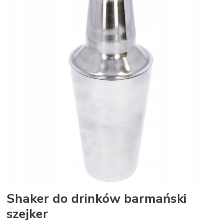
Shaker do drinków barmański
szejker