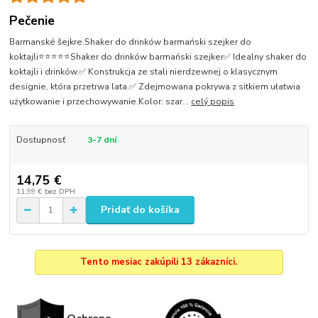
Pečenie
Barmanské šejkre.Shaker do drinków barmański szejker do
koktajli⭐⭐⭐⭐⭐Shaker do drinków barmański szejker✅ Idealny shaker do
koktajli i drinków.✅ Konstrukcja ze stali nierdzewnej o klasycznym
designie, która przetrwa lata.✅ Zdejmowana pokrywa z sitkiem ułatwia
użytkowanie i przechowywanie.Kolor: szar...
celý popis
Dostupnosť
3-7 dní
14,75 €
11,99 €
bez DPH
Pridať do košíka
Tento mesiac zakúpili 13 zákazníci.