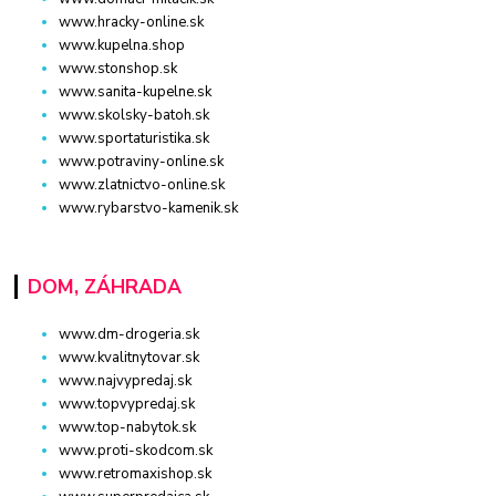
www.hracky-online.sk
www.kupelna.shop
www.stonshop.sk
www.sanita-kupelne.sk
www.skolsky-batoh.sk
www.sportaturistika.sk
www.potraviny-online.sk
www.zlatnictvo-online.sk
www.rybarstvo-kamenik.sk
DOM, ZÁHRADA
www.dm-drogeria.sk
www.kvalitnytovar.sk
www.najvypredaj.sk
www.topvypredaj.sk
www.top-nabytok.sk
www.proti-skodcom.sk
www.retromaxishop.sk