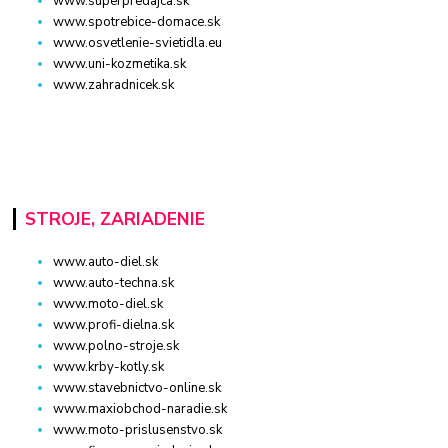
www.superpredajca.sk
www.spotrebice-domace.sk
www.osvetlenie-svietidla.eu
www.uni-kozmetika.sk
www.zahradnicek.sk
STROJE, ZARIADENIE
www.auto-diel.sk
www.auto-techna.sk
www.moto-diel.sk
www.profi-dielna.sk
www.polno-stroje.sk
www.krby-kotly.sk
www.stavebnictvo-online.sk
www.maxiobchod-naradie.sk
www.moto-prislusenstvo.sk