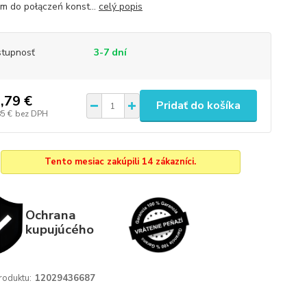
m do połączeń konst...
celý popis
tupnosť
3-7 dní
,79 €
Pridať do košíka
85 €
bez DPH
Tento mesiac zakúpili 14 zákazníci.
Ochrana
kupujúcého
roduktu:
12029436687