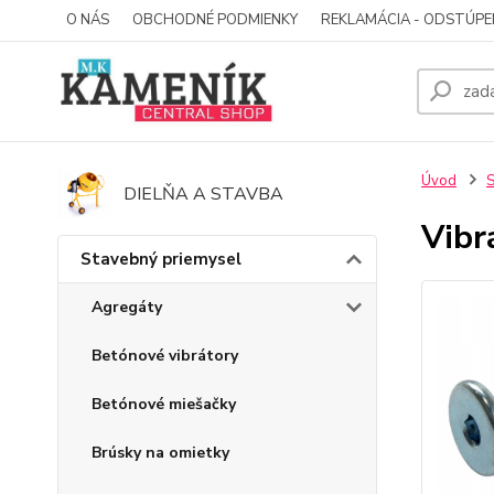
O NÁS
OBCHODNÉ PODMIENKY
REKLAMÁCIA - ODSTÚPE
Úvod
S
DIELŇA A STAVBA
Vibr
Stavebný priemysel
Agregáty
Betónové vibrátory
Betónové miešačky
Brúsky na omietky