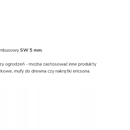
 imbusowy
SW 5 mm
.
czy ogrodzeń - można zastosować inne produkty
kowe, mufy do drewna czy nakrętki ericsona.