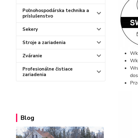
Poľnohospodárska technika a
príslušenstvo
Sekery
Stroje a zariadenia
Wkr
Zváranie
Wkr
Wra
Profesionálne čistiace
zariadenia
dos
Prz
Blog