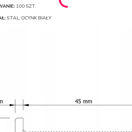
ANIE:
100 SZT.
AŁ:
STAL, OCYNK BIAŁY