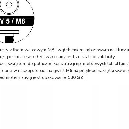
ęty z łbem walcowym M8 i wgłębieniem imbusowym na klucz
ęt posiada płaski łeb, wykonany jest ze stali, ocynk biały.
z z wkrętem do połączeń konstrukcji np. meblowych lub altan 
tępne w naszej ofercie: na gwint
M8
na przykład nakrętki wałecz
edmiotem aukcji jest opakowanie
100 SZT.