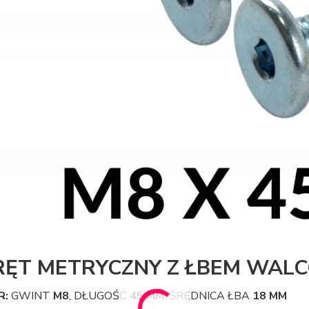
ĘT METRYCZNY Z ŁBEM WAL
R:
GWINT
M8
, DŁUGOŚĆ
45 MM
, ŚREDNICA ŁBA
18 MM