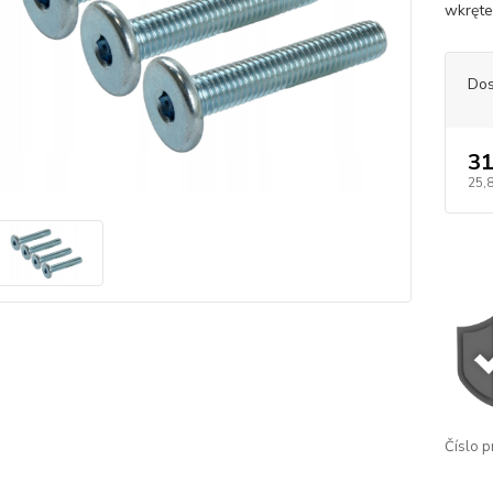
wkręte
Dos
31
25,
Číslo p