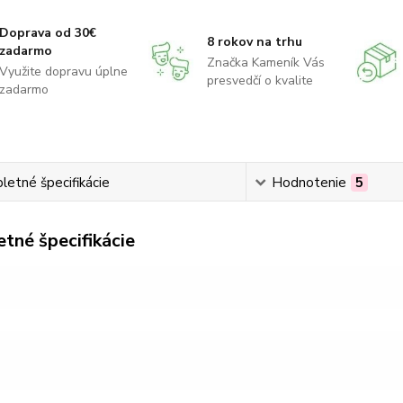
Doprava od 30€
8 rokov na trhu
zadarmo
Značka Kameník Vás
Využite dopravu úplne
presvedčí o kvalite
zadarmo
etné špecifikácie
Hodnotenie
5
tné špecifikácie