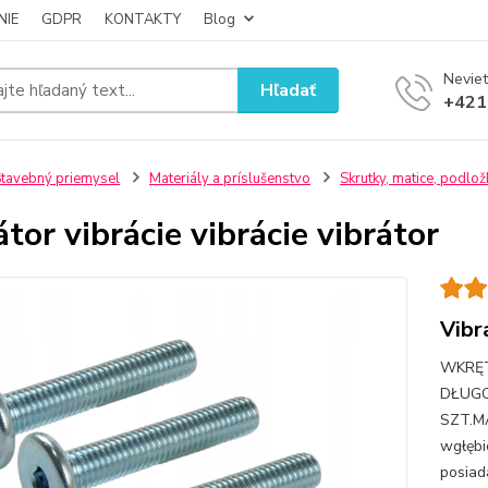
NIE
GDPR
KONTAKTY
Blog
Neviet
Hľadať
+421
tavebný priemysel
Materiály a príslušenstvo
Skrutky, matice, podlož
átor vibrácie vibrácie vibrátor
Vibr
WKRĘT
DŁUGO
SZT.M
wgłęb
posiada