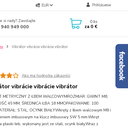
Prihlásenie
EUR
e si rady? Zavolajte.
0
ks
za
0 €
 940 949 000
ky
Vibrátor vibrácie vibrácie vibrátor
Ako ma hodnotia zákazníci
átor vibrácie vibrácie vibrátor
 METRYCZNY Z ŁBEM WALCOWYMROZMIAR: GWINT M8,
ŚĆ 45 MM, ŚREDNICA ŁBA 18 MMOPAKOWANIE: 100
ATERIAŁ: STAL, OCYNK BIAŁYWkręty z łbem walcowym M8 i
ieniem imbusowym na klucz imbusowy SW 5 mm.Wkręt
 płaski łeb, wykonany jest ze stali, ocynk biały.Wraz z