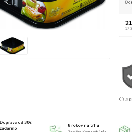
Dos
21
17,
Číslo p
Doprava od 30€
8 rokov na trhu
zadarmo