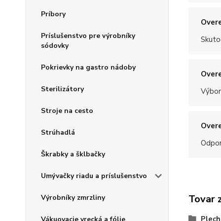
Príbory
Overe
Príslušenstvo pre výrobníky
Skuto
sódovky
Pokrievky na gastro nádoby
Overe
Sterilizátory
Výbor
Stroje na cesto
Overe
Strúhadlá
Odpo
Škrabky a šklbačky
Umývačky riadu a príslušenstvo
Tovar 
Výrobníky zmrzliny
Plec
Vákuovacie vrecká a fólie