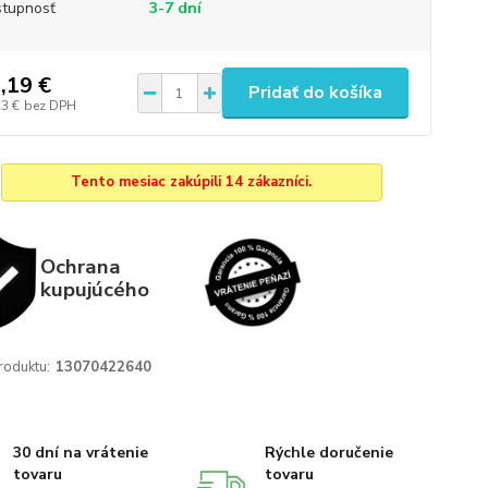
tupnosť
3-7 dní
,19 €
Pridať do košíka
23 €
bez DPH
Tento mesiac zakúpili 14 zákazníci.
Ochrana
kupujúcého
roduktu:
13070422640
30 dní na vrátenie
Rýchle doručenie
tovaru
tovaru