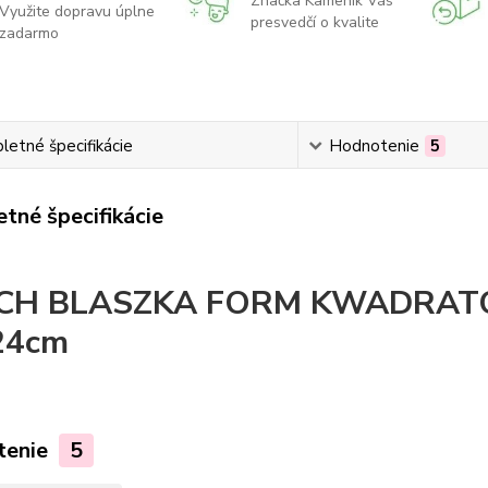
Značka Kameník Vás
Využite dopravu úplne
presvedčí o kvalite
zadarmo
etné špecifikácie
Hodnotenie
5
tné špecifikácie
CH BLASZKA FORM KWADRAT
24cm
tenie
5