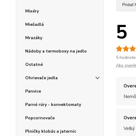
Pridať
Mixéry
5
Miešadlá
Mrazáky
Nádoby a termoboxy na jedlo
5 hodnote
Ostatné
Ako overí
Ohrievače jedla
Overe
Panvice
Nemôž
Parné rúry - konvektomaty
Overe
Popcornovače
Veľký
Plničky klobás a jaterníc