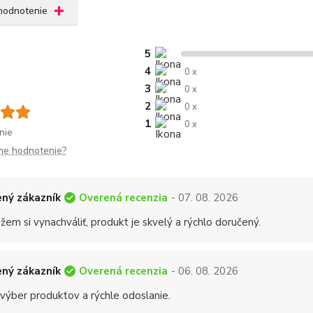
 hodnotenie
5
4
0 x
3
0 x
2
0 x
1
0 x
nie
me hodnotenie?
Overená recenzia
ný zákazník
- 07. 08. 2026
em si vynachváliť, produkt je skvelý a rýchlo doručený.
Overená recenzia
ný zákazník
- 06. 08. 2026
 výber produktov a rýchle odoslanie.