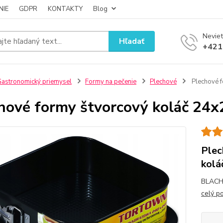
NIE
GDPR
KONTAKTY
Blog
Neviet
Hľadať
+421
astronomický priemysel
Formy na pečenie
Plechové
Plechové f
hové formy štvorcový koláč 24x
Plec
kolá
BLACH
celý p