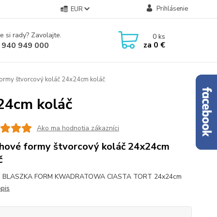
Prihlásenie
EUR
e si rady? Zavolajte.
0
ks
za
0 €
 940 949 000
ormy štvorcový koláč 24x24cm koláč
24cm koláč
Ako ma hodnotia zákazníci
hové formy štvorcový koláč 24x24cm
č
 BLASZKA FORM KWADRATOWA CIASTA TORT 24x24cm
opis