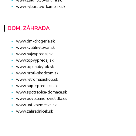
www.zlatnictvo-online.sk
www.rybarstvo-kamenik.sk
DOM, ZÁHRADA
www.dm-drogeria.sk
www.kvalitnytovar.sk
www.najvypredaj.sk
www.topvypredaj.sk
www.top-nabytok.sk
www.proti-skodcom.sk
www.retromaxishop.sk
www.superpredajca.sk
www.spotrebice-domace.sk
www.osvetlenie-svietidla.eu
www.uni-kozmetika.sk
www.zahradnicek.sk