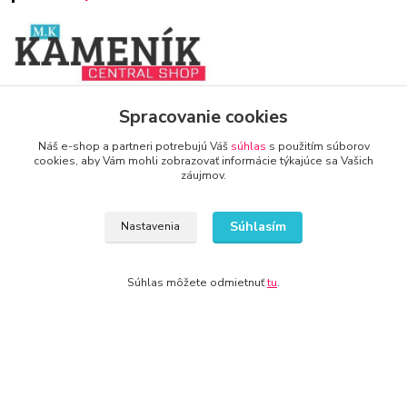
www.zariadenie-firmy.sk
Spracovanie cookies
Náš e-shop a partneri potrebujú Váš
súhlas
s použitím súborov
+421 940 949 000
cookies, aby Vám mohli zobrazovať informácie týkajúce sa Vašich
záujmov.
info@kamenik.sk
Súhlasím
Nastavenia
Súhlas môžete odmietnuť
tu
.
© 2024 Všetky práva vyhradené KAMENIK.SK
Vytvorené na
Eshop-rychlo.sk