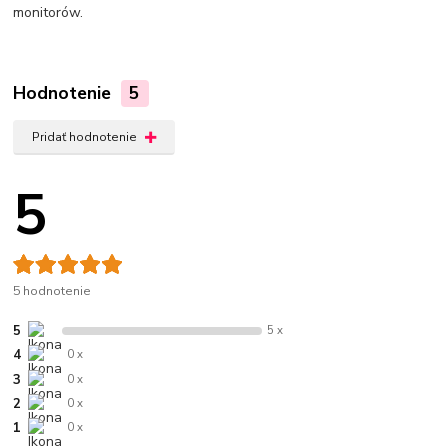
monitorów.
Hodnotenie
5
Pridať hodnotenie
5
5 hodnotenie
5
5 x
4
0 x
3
0 x
2
0 x
1
0 x