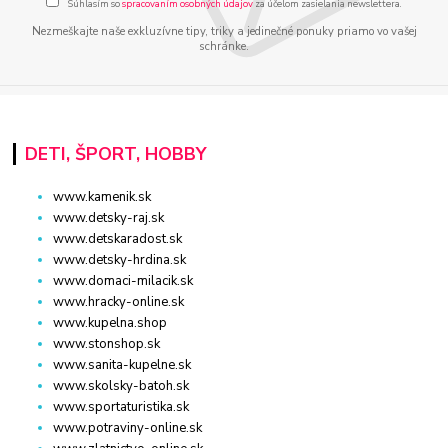
Súhlasím so
spracovaním osobných údajov
za účelom zasielania newslettera.
Nezmeškajte naše exkluzívne tipy, triky a jedinečné ponuky priamo vo vašej
schránke.
DETI, ŠPORT, HOBBY
www.kamenik.sk
www.detsky-raj.sk
www.detskaradost.sk
www.detsky-hrdina.sk
www.domaci-milacik.sk
www.hracky-online.sk
www.kupelna.shop
www.stonshop.sk
www.sanita-kupelne.sk
www.skolsky-batoh.sk
www.sportaturistika.sk
www.potraviny-online.sk