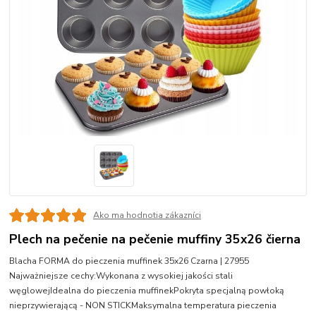
Ako ma hodnotia zákazníci
Plech na pečenie na pečenie muffiny 35x26 čierna
Blacha FORMA do pieczenia muffinek 35x26 Czarna | 27955
Najważniejsze cechy:Wykonana z wysokiej jakości stali
węglowejIdealna do pieczenia muffinekPokryta specjalną powłoką
nieprzywierającą - NON STICKMaksymalna temperatura pieczenia