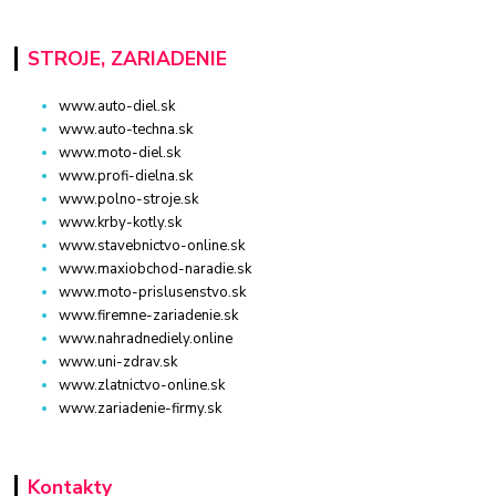
STROJE, ZARIADENIE
www.auto-diel.sk
www.auto-techna.sk
www.moto-diel.sk
www.profi-dielna.sk
www.polno-stroje.sk
www.krby-kotly.sk
www.stavebnictvo-online.sk
www.maxiobchod-naradie.sk
www.moto-prislusenstvo.sk
www.firemne-zariadenie.sk
www.nahradnediely.online
www.uni-zdrav.sk
www.zlatnictvo-online.sk
www.zariadenie-firmy.sk
Kontakty