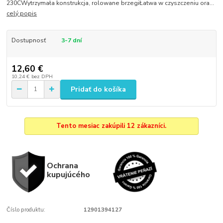
230CWytrzymała konstrukcja, rolowane brzegiŁatwa w czyszczeniu ora...
celý popis
Dostupnosť
3-7 dní
12,60 €
10,24 €
bez DPH
Pridať do košíka
Tento mesiac zakúpili 12 zákazníci.
Ochrana
kupujúcého
Číslo produktu:
12901394127