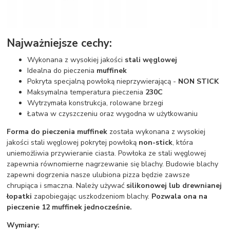
Najważniejsze cechy:
Wykonana z wysokiej jakości
stali węglowej
Idealna do pieczenia
muffinek
Pokryta specjalną powłoką nieprzywierającą -
NON STICK
Maksymalna temperatura pieczenia
230C
Wytrzymała konstrukcja, rolowane brzegi
Łatwa w czyszczeniu oraz wygodna w użytkowaniu
Forma do pieczenia muffinek
została wykonana z wysokiej
jakości stali węglowej pokrytej powłoką
non-stick
, która
uniemożliwia przywieranie ciasta. Powłoka ze stali węglowej
zapewnia równomierne nagrzewanie się blachy. Budowie blachy
zapewni dogrzenia nasze ulubiona pizza będzie zawsze
chrupiąca i smaczna. Należy używać
silikonowej lub drewnianej
łopatki
zapobiegając uszkodzeniom blachy.
Pozwala ona na
pieczenie 12 muffinek jednocześnie.
Wymiary: