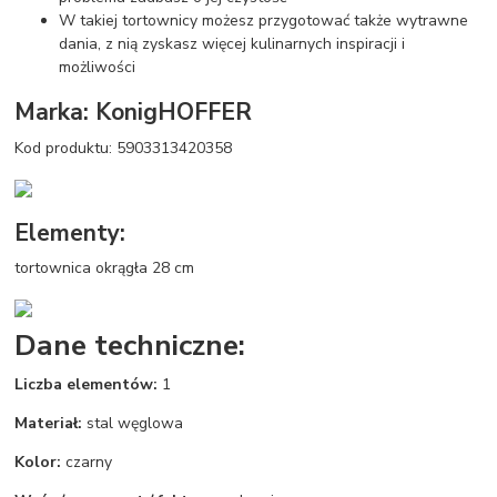
W takiej tortownicy możesz przygotować także wytrawne
dania, z nią zyskasz więcej kulinarnych inspiracji i
możliwości
Marka: KonigHOFFER
Kod produktu: 5903313420358
Elementy:
tortownica okrągła 28 cm
Dane techniczne:
Liczba elementów:
1
Materiał:
stal węglowa
Kolor:
czarny