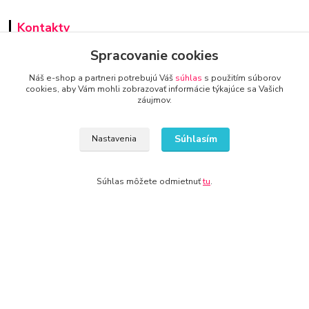
Kontakty
Spracovanie cookies
Náš e-shop a partneri potrebujú Váš
súhlas
s použitím súborov
cookies, aby Vám mohli zobrazovať informácie týkajúce sa Vašich
záujmov.
www.zariadenie-firmy.sk
Súhlasím
Nastavenia
+421 940 949 000
info@kamenik.sk
Súhlas môžete odmietnuť
tu
.
© 2024 Všetky práva vyhradené KAMENIK.SK
Vytvorené na
Eshop-rychlo.sk