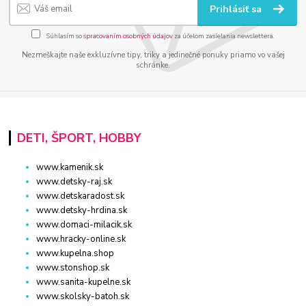
Prihlásiť sa
Súhlasím so
spracovaním osobných údajov
za účelom zasielania newslettera.
Nezmeškajte naše exkluzívne tipy, triky a jedinečné ponuky priamo vo vašej
schránke.
DETI, ŠPORT, HOBBY
www.kamenik.sk
www.detsky-raj.sk
www.detskaradost.sk
www.detsky-hrdina.sk
www.domaci-milacik.sk
www.hracky-online.sk
www.kupelna.shop
www.stonshop.sk
www.sanita-kupelne.sk
www.skolsky-batoh.sk