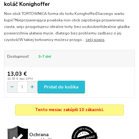
koláč Konighoffer
Non stick TORTOWNICA forma do tortu KonighofferDlaczego warto
kupić?Nieprzywierająca powłoka non-stick zapobiega przywieraniu
ciasta, więc przygotujesz idealne torty, bez uszkodzeńIdealnie gładka
powierzchnia ułatwia mycie, dlatego bez problemu zadbasz o jej
czystośćW takiej tortownicy możesz przygo...
celý popis
Dostupnosť
3-7 dní
13,03 €
10,59 €
bez DPH
Pridať do košíka
Tento mesiac zakúpili 10 zákazníci.
Ochrana