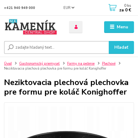
0
ks
EUR
+421 940 949 000
za
0 €
Menu
Hľadať
Úvod
Gastronomický priemysel
Formy na pečenie
Plechové
Neziktovacia plechová plechovka pre formu pre koláč Konighoffer
Neziktovacia plechová plechovka
pre formu pre koláč Konighoffer