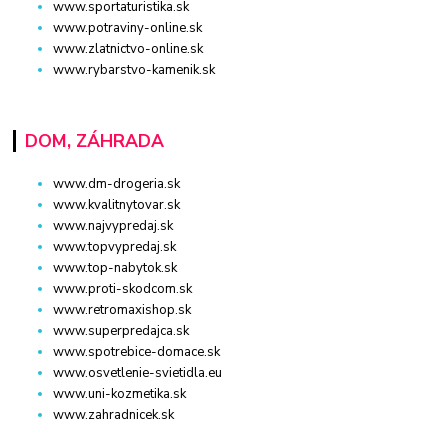
www.sportaturistika.sk
www.potraviny-online.sk
www.zlatnictvo-online.sk
www.rybarstvo-kamenik.sk
DOM, ZÁHRADA
www.dm-drogeria.sk
www.kvalitnytovar.sk
www.najvypredaj.sk
www.topvypredaj.sk
www.top-nabytok.sk
www.proti-skodcom.sk
www.retromaxishop.sk
www.superpredajca.sk
www.spotrebice-domace.sk
www.osvetlenie-svietidla.eu
www.uni-kozmetika.sk
www.zahradnicek.sk