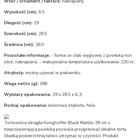
Wzór / ornament / faktura:
nakrapiany
Wysokość (cm):
6.5
Długość (cm):
29
Szerokość (cm):
28.5
Średnica (cm):
28.0
Pozostałe informacje:
- forma ze stali węglowej z powłoką non
stick, nakrapiana, - maksymalna temperatura użytkowania: 230 st.
Atrybuty:
można używać w piekarniku
Waga netto (g):
398
Wymiary opakowania:
29 x 28,5 x 6,,5
Rodzaj opakowania:
kolorowa etykieta, folia
Tortownica okrągła Konighoffer Black Marble 28 cm z
nieprzywierającą powłoką pozwala przygotować idealne torty.
Gładką powierzchnią łatwo utrzymać w czystości. Produkt