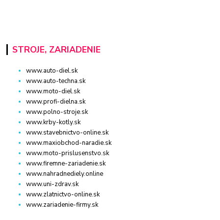
STROJE, ZARIADENIE
www.auto-diel.sk
www.auto-techna.sk
www.moto-diel.sk
www.profi-dielna.sk
www.polno-stroje.sk
www.krby-kotly.sk
www.stavebnictvo-online.sk
www.maxiobchod-naradie.sk
www.moto-prislusenstvo.sk
www.firemne-zariadenie.sk
www.nahradnediely.online
www.uni-zdrav.sk
www.zlatnictvo-online.sk
www.zariadenie-firmy.sk