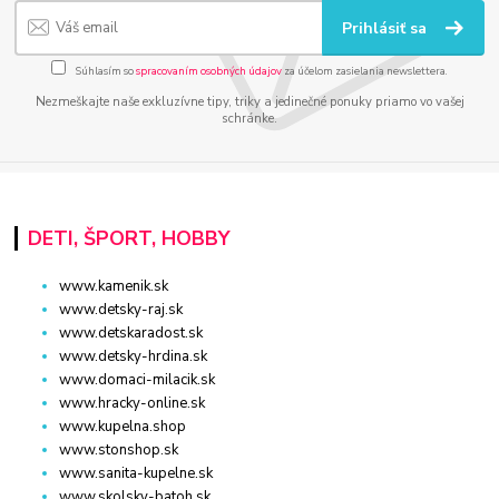
Prihlásiť sa
Súhlasím so
spracovaním osobných údajov
za účelom zasielania newslettera.
Nezmeškajte naše exkluzívne tipy, triky a jedinečné ponuky priamo vo vašej
schránke.
DETI, ŠPORT, HOBBY
www.kamenik.sk
www.detsky-raj.sk
www.detskaradost.sk
www.detsky-hrdina.sk
www.domaci-milacik.sk
www.hracky-online.sk
www.kupelna.shop
www.stonshop.sk
www.sanita-kupelne.sk
www.skolsky-batoh.sk