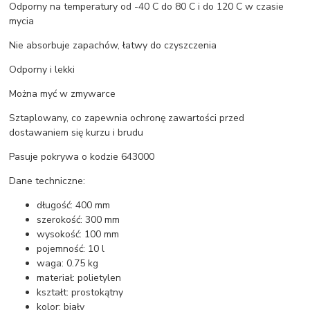
Odporny na temperatury od -40 C do 80 C i do 120 C w czasie
mycia
Nie absorbuje zapachów, łatwy do czyszczenia
Odporny i lekki
Można myć w zmywarce
Sztaplowany, co zapewnia ochronę zawartości przed
dostawaniem się kurzu i brudu
Pasuje pokrywa o kodzie 643000
Dane techniczne:
długość: 400 mm
szerokość: 300 mm
wysokość: 100 mm
pojemność: 10 l
waga: 0.75 kg
materiał: polietylen
kształt: prostokątny
kolor: biały