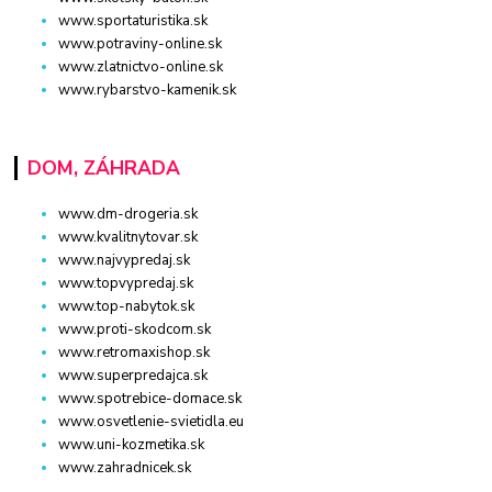
www.sportaturistika.sk
www.potraviny-online.sk
www.zlatnictvo-online.sk
www.rybarstvo-kamenik.sk
DOM, ZÁHRADA
www.dm-drogeria.sk
www.kvalitnytovar.sk
www.najvypredaj.sk
www.topvypredaj.sk
www.top-nabytok.sk
www.proti-skodcom.sk
www.retromaxishop.sk
www.superpredajca.sk
www.spotrebice-domace.sk
www.osvetlenie-svietidla.eu
www.uni-kozmetika.sk
www.zahradnicek.sk