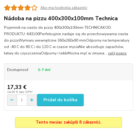
Ako ma hodnotia zákazníci
Nádoba na pizzu 400x300x100mm Technica
Pojemnik na ciasto do pizzy 400x300x100mm TECHNICAKOD
PRODUKTU: 643100Perfekcyjnie nadaje się do przechowywania ciasta
do pizzyWymiary wewnętrzne 360x260x90 mmOdporny na temperatury
od -40 C do 80 C i do 120 C w czasie myciaNie absorbuje zapachów,
łatwy do czyszczeniaOdporny i lekkiMożna myć w zmywa...
celý popis
Dostupnosť
3-7 dní
17,33 €
14,09 €
bez DPH
Pridať do košíka
Tento mesiac zakúpili 8 zákazníci.