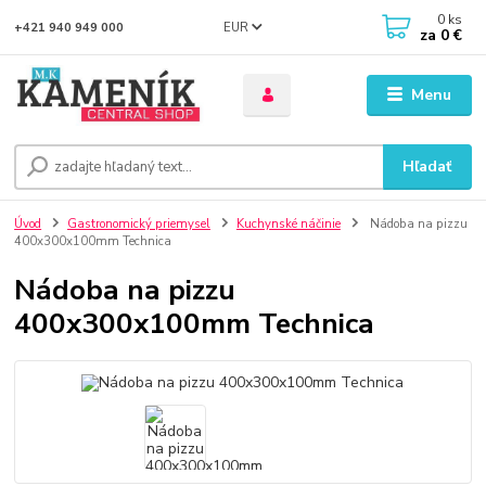
0
ks
EUR
+421 940 949 000
za
0 €
Menu
Hľadať
Úvod
Gastronomický priemysel
Kuchynské náčinie
Nádoba na pizzu
400x300x100mm Technica
Nádoba na pizzu
400x300x100mm Technica