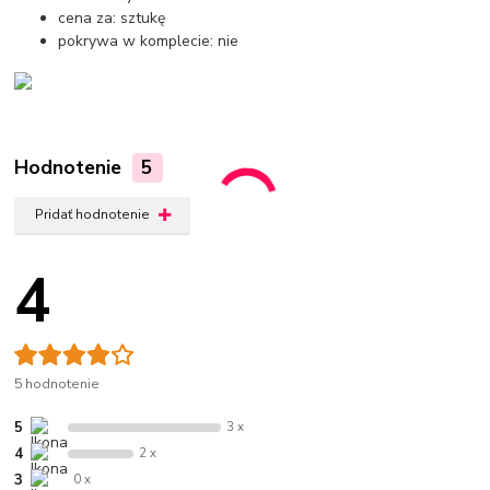
cena za: sztukę
pokrywa w komplecie: nie
Hodnotenie
5
Pridať hodnotenie
4
5 hodnotenie
5
3 x
4
2 x
3
0 x