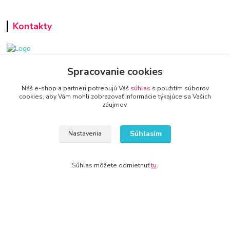
Kontakty
www.zariadenie-firmy.sk
Spracovanie cookies
Náš e-shop a partneri potrebujú Váš
súhlas
s použitím súborov
+421 940 949 000
cookies, aby Vám mohli zobrazovať informácie týkajúce sa Vašich
záujmov.
info@kamenik.sk
Súhlasím
Nastavenia
Súhlas môžete odmietnuť
tu
.
© 2024 Všetky práva vyhradené KAMENIK.SK
Vytvorené na
Eshop-rychlo.sk