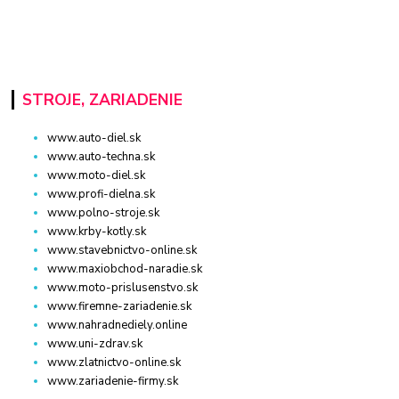
STROJE, ZARIADENIE
www.auto-diel.sk
www.auto-techna.sk
www.moto-diel.sk
www.profi-dielna.sk
www.polno-stroje.sk
www.krby-kotly.sk
www.stavebnictvo-online.sk
www.maxiobchod-naradie.sk
www.moto-prislusenstvo.sk
www.firemne-zariadenie.sk
www.nahradnediely.online
www.uni-zdrav.sk
www.zlatnictvo-online.sk
www.zariadenie-firmy.sk