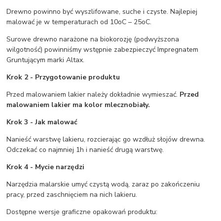
Drewno powinno być wyszlifowane, suche i czyste. Najlepiej
malować je w temperaturach od 10oC – 25oC.
Surowe drewno narażone na biokorozję (podwyższona
wilgotność) powinniśmy wstępnie zabezpieczyć Impregnatem
Gruntującym marki Altax.
Krok 2 - Przygotowanie produktu
Przed malowaniem lakier należy dokładnie wymieszać.
Przed
malowaniem lakier ma kolor mlecznobiały.
Krok 3 - Jak malować
Nanieść warstwę lakieru, rozcierając go wzdłuż słojów drewna.
Odczekać co najmniej 1h i nanieść drugą warstwę.
Krok 4 - Mycie narzędzi
Narzędzia malarskie umyć czystą wodą, zaraz po zakończeniu
pracy, przed zaschnięciem na nich lakieru.
Dostępne wersje graficzne opakowań produktu: