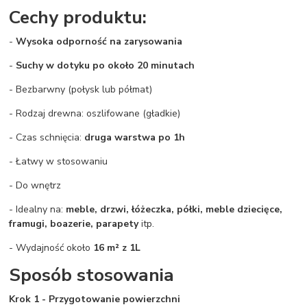
Cechy produktu:
-
Wysoka odporność na zarysowania
-
Suchy w dotyku po około 20 minutach
- Bezbarwny (połysk lub półmat)
- Rodzaj drewna: oszlifowane (gładkie)
- Czas schnięcia:
druga warstwa po 1h
- Łatwy w stosowaniu
- Do wnętrz
- Idealny na:
meble, d
rzwi, ł
óżeczka, p
ółki, m
eble dziecięce,
f
ramugi, b
oazerie,
parapety
itp.
- Wydajność około
16 m²
z 1L
Sposób stosowania
Krok 1 - Przygotowanie powierzchni