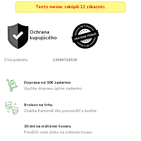
Tento mesiac zakúpili 12 zákazníci.
Ochrana
kupujúcého
Číslo produktu:
12490716329
Doprava od 30€ zadarmo
Využite dopravu úplne zadarmo
8 rokov na trhu
Značka Kameník Vás presvedčí o kvalite
30 dní na vrátenie tovaru
Predĺžili sme dobu na vrátenie tovaru