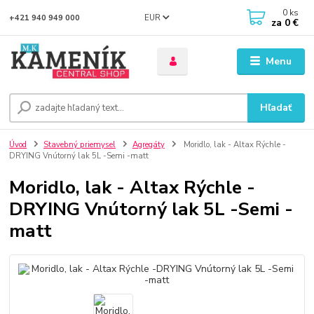
0
ks
EUR
+421 940 949 000
za
0 €
Menu
Hľadať
Úvod
Stavebný priemysel
Agregáty
Moridlo, lak - Altax Rýchle -
DRYING Vnútorný lak 5L -Semi -matt
Moridlo, lak - Altax Rýchle -
DRYING Vnútorný lak 5L -Semi -
matt