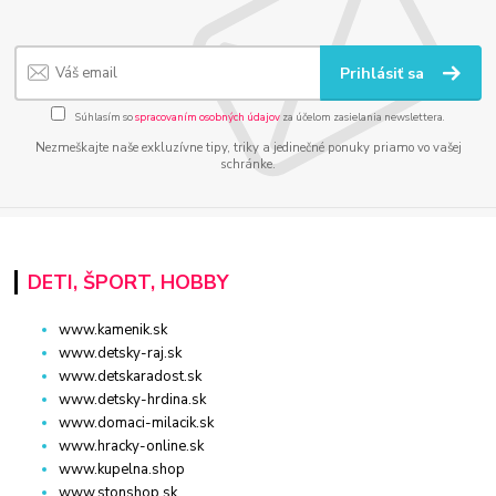
Prihlásiť sa
Súhlasím so
spracovaním osobných údajov
za účelom zasielania newslettera.
Nezmeškajte naše exkluzívne tipy, triky a jedinečné ponuky priamo vo vašej
schránke.
DETI, ŠPORT, HOBBY
www.kamenik.sk
www.detsky-raj.sk
www.detskaradost.sk
www.detsky-hrdina.sk
www.domaci-milacik.sk
www.hracky-online.sk
www.kupelna.shop
www.stonshop.sk