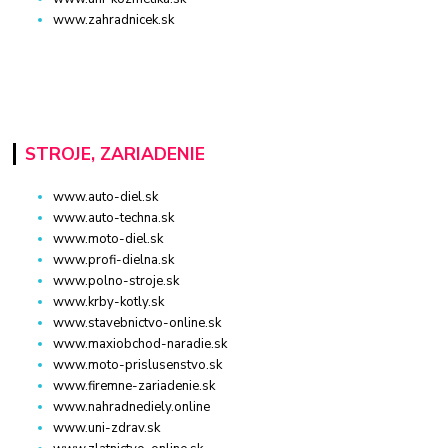
www.zahradnicek.sk
STROJE, ZARIADENIE
www.auto-diel.sk
www.auto-techna.sk
www.moto-diel.sk
www.profi-dielna.sk
www.polno-stroje.sk
www.krby-kotly.sk
www.stavebnictvo-online.sk
www.maxiobchod-naradie.sk
www.moto-prislusenstvo.sk
www.firemne-zariadenie.sk
www.nahradnediely.online
www.uni-zdrav.sk