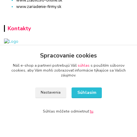
www.zlatnictvo-online.sk
www.zariadenie-firmy.sk
Kontakty
www.zariadenie-firmy.sk
Spracovanie cookies
Náš e-shop a partneri potrebujú Váš
súhlas
s použitím súborov
+421 940 949 000
cookies, aby Vám mohli zobrazovať informácie týkajúce sa Vašich
záujmov.
info@kamenik.sk
Súhlasím
Nastavenia
Súhlas môžete odmietnuť
tu
.
© 2024 Všetky práva vyhradené KAMENIK.SK
Vytvorené na
Eshop-rychlo.sk