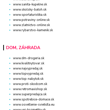
www.sanita-kupelne.sk
www.skolsky-batoh.sk
www.sportaturistika.sk
www.potraviny-online.sk
www.zlatnictvo-online.sk
www.rybarstvo-kamenik.sk
DOM, ZÁHRADA
www.dm-drogeria.sk
www.kvalitnytovar.sk
www.najvypredaj.sk
www.topvypredaj.sk
www.top-nabytok.sk
www.proti-skodcom.sk
www.retromaxishop.sk
www.superpredajca.sk
www.spotrebice-domace.sk
www.osvetlenie-svietidla.eu
www.uni-kozmetika.sk