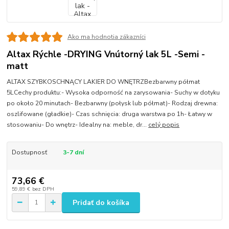
Ako ma hodnotia zákazníci
Altax Rýchle -DRYING Vnútorný lak 5L -Semi -
matt
ALTAX SZYBKOSCHNĄCY LAKIER DO WNĘTRZBezbarwny półmat
5LCechy produktu:- Wysoka odporność na zarysowania- Suchy w dotyku
po około 20 minutach- Bezbarwny (połysk lub półmat)- Rodzaj drewna:
oszlifowane (gładkie)- Czas schnięcia: druga warstwa po 1h- Łatwy w
stosowaniu- Do wnętrz- Idealny na: meble, dr...
celý popis
Dostupnosť
3-7 dní
73,66 €
59,89 €
bez DPH
Pridať do košíka