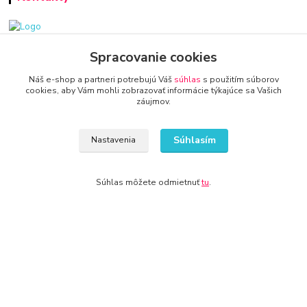
www.zariadenie-firmy.sk
Spracovanie cookies
Náš e-shop a partneri potrebujú Váš
súhlas
s použitím súborov
+421 940 949 000
cookies, aby Vám mohli zobrazovať informácie týkajúce sa Vašich
záujmov.
info@kamenik.sk
Súhlasím
Nastavenia
Súhlas môžete odmietnuť
tu
.
© 2024 Všetky práva vyhradené KAMENIK.SK
Vytvorené na
Eshop-rychlo.sk