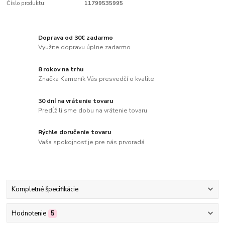
Číslo produktu:
11799535995
Doprava od 30€ zadarmo
Využite dopravu úplne zadarmo
8 rokov na trhu
Značka Kameník Vás presvedčí o kvalite
30 dní na vrátenie tovaru
Predĺžili sme dobu na vrátenie tovaru
Rýchle doručenie tovaru
Vaša spokojnosť je pre nás prvoradá
Kompletné špecifikácie
Hodnotenie
5