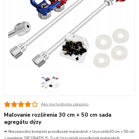
Ako ma hodnotia zákazníci
Maľovanie rozšírenia 30 cm + 50 cm sada
agregátu dýzy
⏩ Niezawodny komplet przedłużek malarskich + Uszczelki30 cm + 50 cm
z gwintem 7/8''GRATIS !!!- 5 szt Uszczelek przedłużek malarskich