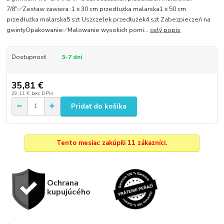
7/8"✅Zestaw zawiera :1 x 30 cm przedłużka malarska1 x 50 cm
przedłużka malarska5 szt Uszczelek przedłużek4 szt Zabezpieczeń na
gwintyOpakowanie✅Malowanie wysokich pomi...
celý popis
Dostupnosť
3-7 dní
35,81 €
29,11 €
bez DPH
Pridať do košíka
Tento mesiac zakúpili 11 zákazníci.
Ochrana
kupujúcého