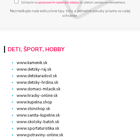
Súhlasím so
spracovaním osobných údajov
za účelom zasielania newslettera.
Nezmeškajte naše exkluzívne tipy, triky a jedinečné ponuky priamo vo vašej
schránke.
DETI, ŠPORT, HOBBY
www.kamenik.sk
www.detsky-raj.sk
www.detskaradost.sk
www.detsky-hrdina.sk
www.domaci-milacik.sk
www.hracky-online.sk
www.kupelna.shop
www.stonshop.sk
www.sanita-kupelne.sk
www.skolsky-batoh.sk
www.sportaturistika.sk
www.potraviny-online.sk