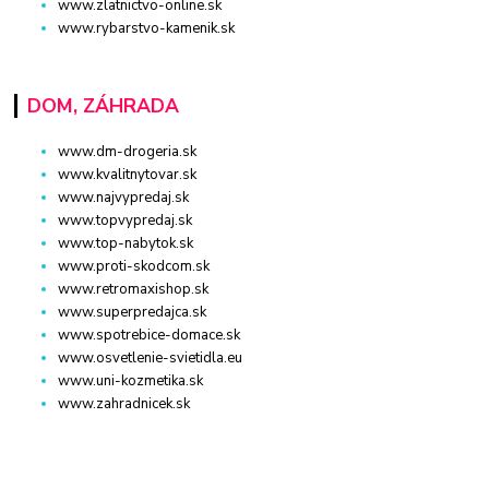
www.zlatnictvo-online.sk
www.rybarstvo-kamenik.sk
DOM, ZÁHRADA
www.dm-drogeria.sk
www.kvalitnytovar.sk
www.najvypredaj.sk
www.topvypredaj.sk
www.top-nabytok.sk
www.proti-skodcom.sk
www.retromaxishop.sk
www.superpredajca.sk
www.spotrebice-domace.sk
www.osvetlenie-svietidla.eu
www.uni-kozmetika.sk
www.zahradnicek.sk