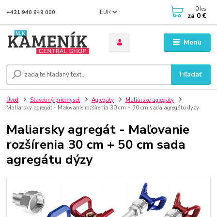
0
ks
EUR
+421 940 949 000
za
0 €
Menu
Hľadať
Úvod
Stavebný priemysel
Agregáty
Maliarske agregáty
Maliarsky agregát - Maľovanie rozšírenia 30 cm + 50 cm sada agregátu dýzy
Maliarsky agregát - Maľovanie
rozšírenia 30 cm + 50 cm sada
agregátu dýzy