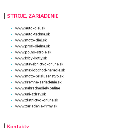
STROJE, ZARIADENIE
www.auto-diel.sk
www.auto-techna.sk
www.moto-diel.sk
www.profi-dielna.sk
www.polno-stroje.sk
www.krby-kotly.sk
www.stavebnictvo-online.sk
www.maxiobchod-naradie.sk
www.moto-prislusenstvo.sk
www.firemne-zariadenie.sk
www.nahradnediely.online
www.uni-zdrav.sk
www.zlatnictvo-online.sk
www.zariadenie-firmy.sk
Kontakty