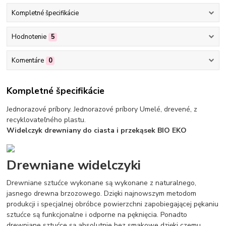
Kompletné špecifikácie
Hodnotenie
5
Komentáre
0
Kompletné špecifikácie
Jednorazové príbory. Jednorazové príbory Umelé, drevené, z
recyklovateľného plastu.
Widelczyk drewniany do ciasta i przekąsek BIO EKO
Drewniane widelczyki
Drewniane sztućce wykonane są wykonane z naturalnego,
jasnego drewna brzozowego. Dzięki najnowszym metodom
produkcji i specjalnej obróbce powierzchni zapobiegającej pękaniu
sztućce są funkcjonalne i odporne na pęknięcia. Ponadto
drewniane sztućce są absolutnie bez smakowe dzięki czemu