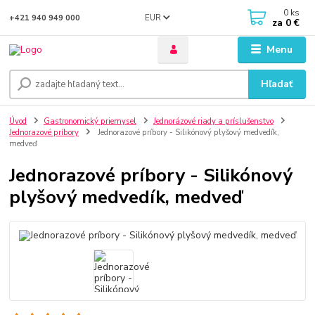
0
ks
EUR
+421 940 949 000
za
0 €
Menu
Hľadať
Úvod
Gastronomický priemysel
Jednorázové riady a príslušenstvo
Jednorazové príbory
Jednorazové príbory - Silikónový plyšový medvedík,
medveď
Jednorazové príbory - Silikónový
plyšový medvedík, medveď