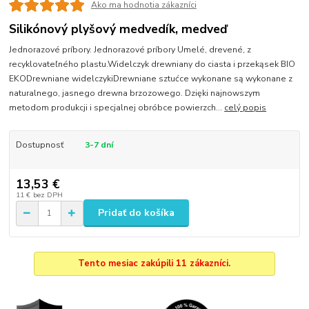
Ako ma hodnotia zákazníci
Silikónový plyšový medvedík, medveď
Jednorazové príbory. Jednorazové príbory Umelé, drevené, z
recyklovateľného plastu.Widelczyk drewniany do ciasta i przekąsek BIO
EKODrewniane widelczykiDrewniane sztućce wykonane są wykonane z
naturalnego, jasnego drewna brzozowego. Dzięki najnowszym
metodom produkcji i specjalnej obróbce powierzch...
celý popis
Dostupnosť
3-7 dní
13,53 €
11 €
bez DPH
Pridať do košíka
Tento mesiac zakúpili 11 zákazníci.