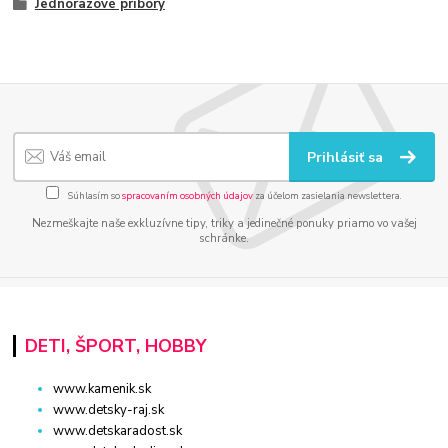
Jednorazové príbory
Prihlásiť sa
Súhlasím so
spracovaním osobných údajov
za účelom zasielania newslettera.
Nezmeškajte naše exkluzívne tipy, triky a jedinečné ponuky priamo vo vašej
schránke.
DETI, ŠPORT, HOBBY
www.kamenik.sk
www.detsky-raj.sk
www.detskaradost.sk