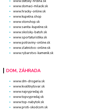
www.detsky-hrdina.sk
www.domaci-milacik.sk
www.hracky-online.sk
www.kupelna.shop
www.stonshop.sk
www.sanita-kupelne.sk
www.skolsky-batoh.sk
www.sportaturistika.sk
www.potraviny-online.sk
www.zlatnictvo-online.sk
www.rybarstvo-kamenik.sk
DOM, ZÁHRADA
www.dm-drogeria.sk
www.kvalitnytovar.sk
www.najvypredaj.sk
www.topvypredaj.sk
www.top-nabytok.sk
www.proti-skodcom.sk