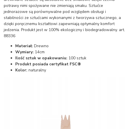
potrawy nimi spożywane nie zmieniają smaku. Sztućce
jednorazowe są porównywalne pod względem obsługi i
stabilności ze sztućcami wykonanymi z tworzywa sztucznego, a
dzięki poręcznemu kształtowi zapewniają optymalny komfort
jedzenia. Produkt jest w 100% ekologiczny i biodegradowalny. art.
88336
Materiał:
Drewno
Wymiary:
14cm
Ilość sztuk w opakowaniu:
100 sztuk
Produkt posiada certyfikat FSC®
Kolor:
naturalny