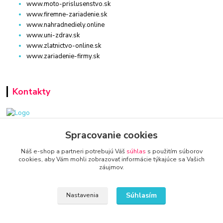
www.moto-prislusenstvo.sk
www.firemne-zariadenie.sk
www.nahradnediely.online
www.uni-zdrav.sk
www.zlatnictvo-online.sk
www.zariadenie-firmy.sk
Kontakty
www.zariadenie-firmy.sk
Spracovanie cookies
Náš e-shop a partneri potrebujú Váš
súhlas
s použitím súborov
+421 940 949 000
cookies, aby Vám mohli zobrazovať informácie týkajúce sa Vašich
záujmov.
info@kamenik.sk
Súhlasím
Nastavenia