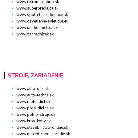
www.retromaxishop.sk
www.superpredajca.sk
www.spotrebice-domace.sk
www.osvetlenie-svietidla.eu
www.uni-kozmetika.sk
www.zahradnicek.sk
STROJE, ZARIADENIE
www.auto-diel.sk
www.auto-techna.sk
www.moto-diel.sk
www.profi-dielna.sk
www.polno-stroje.sk
www.krby-kotly.sk
www.stavebnictvo-online.sk
www.maxiobchod-naradie.sk