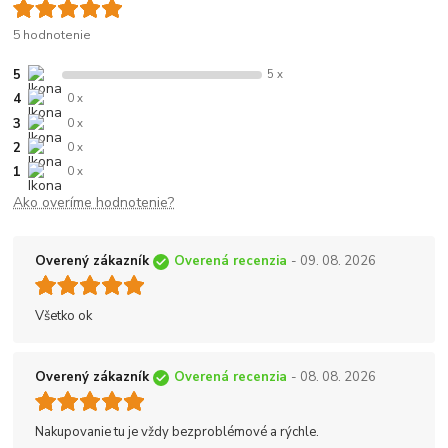
5 hodnotenie
5
5 x
4
0 x
3
0 x
2
0 x
1
0 x
Ako overíme hodnotenie?
Overený zákazník
Overená recenzia
- 09. 08. 2026
Všetko ok
Overený zákazník
Overená recenzia
- 08. 08. 2026
Nakupovanie tu je vždy bezproblémové a rýchle.