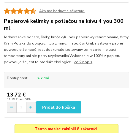
Ako ma hodnotia zákazníci
Papierové kelímky s potlačou na kávu 4 you 300
ml
Jednorázové poháre, šálky, hrnčekyKubek papierowy renomowanej firmy
Kram Polska do gorących lub zimnych napojów. Gruba sztywny papier
powoduje że napój jest doskonale izolowany termicznie nie traci
temperatury ani nie parzy użytkownika.Wykonanie w 100% z papieru
powoduje że jest to produkt ekologicz...
celý popis
Dostupnosť
3-7 dní
13,72 €
11,15 €
bez DPH
Pridať do košíka
Tento mesiac zakúpili 8 zákazníci.