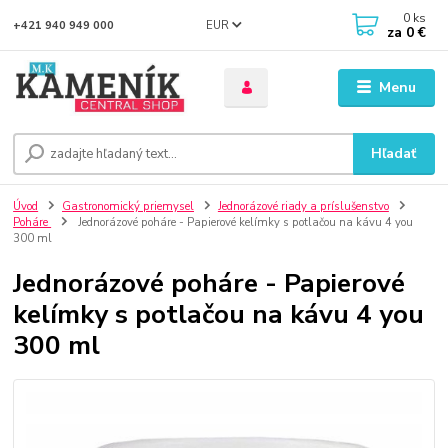
0
ks
EUR
+421 940 949 000
za
0 €
Menu
Hľadať
Úvod
Gastronomický priemysel
Jednorázové riady a príslušenstvo
Poháre
Jednorázové poháre - Papierové kelímky s potlačou na kávu 4 you
300 ml
Jednorázové poháre - Papierové
kelímky s potlačou na kávu 4 you
300 ml