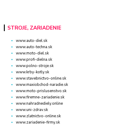
STROJE, ZARIADENIE
www.auto-diel.sk
www.auto-techna.sk
www.moto-diel.sk
www.profi-dielna.sk
www.polno-stroje.sk
www.krby-kotly.sk
www.stavebnictvo-online.sk
www.maxiobchod-naradie.sk
www.moto-prislusenstvo.sk
www.firemne-zariadenie.sk
www.nahradnediely.online
www.uni-zdrav.sk
www.zlatnictvo-online.sk
www.zariadenie-firmy.sk