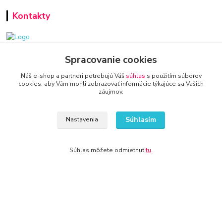
Kontakty
www.zariadenie-firmy.sk
Spracovanie cookies
Náš e-shop a partneri potrebujú Váš
súhlas
s použitím súborov
+421 940 949 000
cookies, aby Vám mohli zobrazovať informácie týkajúce sa Vašich
záujmov.
info@kamenik.sk
Súhlasím
Nastavenia
Súhlas môžete odmietnuť
tu
.
© 2024 Všetky práva vyhradené KAMENIK.SK
Vytvorené na
Eshop-rychlo.sk