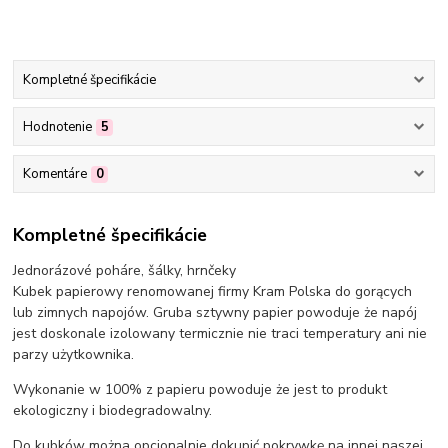
Kompletné špecifikácie
Hodnotenie
5
Komentáre
0
Kompletné špecifikácie
Jednorázové poháre, šálky, hrnčeky
Kubek papierowy renomowanej firmy Kram Polska do gorących
lub zimnych napojów. Gruba sztywny papier powoduje że napój
jest doskonale izolowany termicznie nie traci temperatury ani nie
parzy użytkownika.
Wykonanie w 100% z papieru powoduje że jest to produkt
ekologiczny i biodegradowalny.
Do kubków można opcjonalnie dokupić pokrywkę na innej naszej