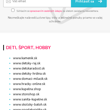
Prihlásiť sa
Súhlasím so
spracovaním osobných údajov
za účelom zasielania newslettera.
Nezmeškajte naše exkluzívne tipy, triky a jedinečné ponuky priamo vo vašej
schránke.
DETI, ŠPORT, HOBBY
www.kamenik.sk
www.detsky-raj.sk
www.detskaradost.sk
www.detsky-hrdina.sk
www.domaci-milacik.sk
www.hracky-online.sk
www.kupelna.shop
www.stonshop.sk
www.sanita-kupelne.sk
www.skolsky-batoh.sk
www.sportaturistika.sk