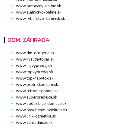
www.potraviny-online.sk
www.zlatnictvo-online.sk
www.rybarstvo-kamenik.sk
DOM, ZÁHRADA
www.dm-drogeria.sk
www.kvalitnytovar.sk
www.najvypredaj.sk
www.topvypredaj.sk
www.top-nabytok.sk
www.proti-skodcom.sk
www.retromaxishop.sk
www.superpredajca.sk
www.spotrebice-domace.sk
www.osvetlenie-svietidla.eu
www.uni-kozmetika.sk
www.zahradnicek.sk