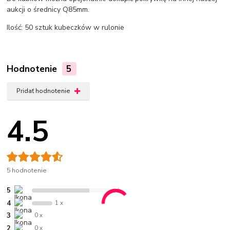
aukcji o średnicy Q85mm.
Ilość: 50 sztuk kubeczków w rulonie
Hodnotenie
5
Pridať hodnotenie
4.5
5 hodnotenie
5
4 x
4
1 x
3
0 x
2
0 x