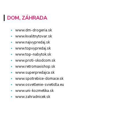
DOM, ZÁHRADA
www.dm-drogeria.sk
www.kvalitnytovar.sk
www.najvypredaj.sk
www.topvypredaj.sk
www.top-nabytok.sk
www.proti-skodcom.sk
www.retromaxishop.sk
www.superpredajca.sk
www.spotrebice-domace.sk
www.osvetlenie-svietidla.eu
www.uni-kozmetika.sk
www.zahradnicek.sk