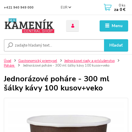
0
ks
EUR
+421 940 949 000
za
0 €
Menu
Hľadať
Úvod
Gastronomický priemysel
Jednorázové riady a príslušenstvo
Poháre
Jednorázové poháre - 300 ml šálky kávy 100 kusov+veko
Jednorázové poháre - 300 ml
šálky kávy 100 kusov+veko