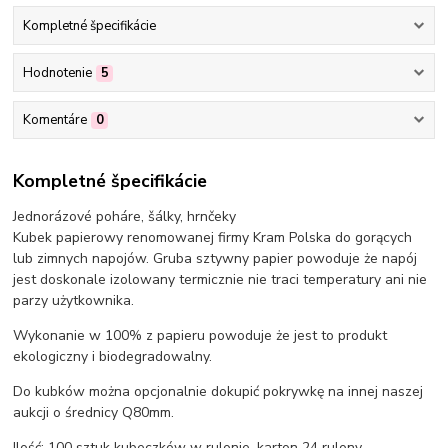
Kompletné špecifikácie
Hodnotenie
5
Komentáre
0
Kompletné špecifikácie
Jednorázové poháre, šálky, hrnčeky
Kubek papierowy renomowanej firmy Kram Polska do gorących
lub zimnych napojów. Gruba sztywny papier powoduje że napój
jest doskonale izolowany termicznie nie traci temperatury ani nie
parzy użytkownika.
Wykonanie w 100% z papieru powoduje że jest to produkt
ekologiczny i biodegradowalny.
Do kubków można opcjonalnie dokupić pokrywkę na innej naszej
aukcji o średnicy Q80mm.
Ilość: 100 sztuk kubeczków w rulonie, karton 24 rulony