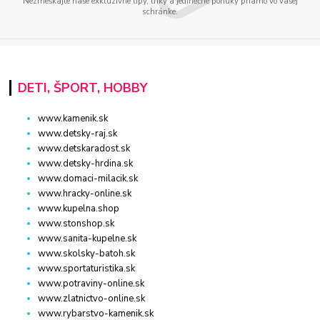
Nezmeškajte naše exkluzívne tipy, triky a jedinečné ponuky priamo vo vašej
schránke.
DETI, ŠPORT, HOBBY
www.kamenik.sk
www.detsky-raj.sk
www.detskaradost.sk
www.detsky-hrdina.sk
www.domaci-milacik.sk
www.hracky-online.sk
www.kupelna.shop
www.stonshop.sk
www.sanita-kupelne.sk
www.skolsky-batoh.sk
www.sportaturistika.sk
www.potraviny-online.sk
www.zlatnictvo-online.sk
www.rybarstvo-kamenik.sk