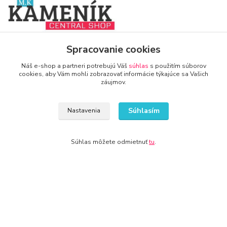
www.zariadenie-firmy.sk
Spracovanie cookies
Náš e-shop a partneri potrebujú Váš
súhlas
s použitím súborov
+421 940 949 000
cookies, aby Vám mohli zobrazovať informácie týkajúce sa Vašich
záujmov.
info@kamenik.sk
Súhlasím
Nastavenia
Súhlas môžete odmietnuť
tu
.
© 2024 Všetky práva vyhradené KAMENIK.SK
Vytvorené na
Eshop-rychlo.sk