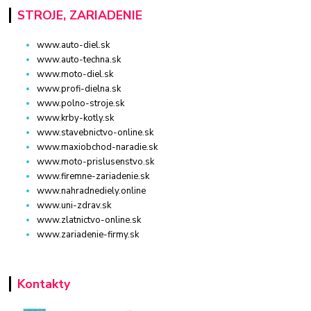
STROJE, ZARIADENIE
www.auto-diel.sk
www.auto-techna.sk
www.moto-diel.sk
www.profi-dielna.sk
www.polno-stroje.sk
www.krby-kotly.sk
www.stavebnictvo-online.sk
www.maxiobchod-naradie.sk
www.moto-prislusenstvo.sk
www.firemne-zariadenie.sk
www.nahradnediely.online
www.uni-zdrav.sk
www.zlatnictvo-online.sk
www.zariadenie-firmy.sk
Kontakty