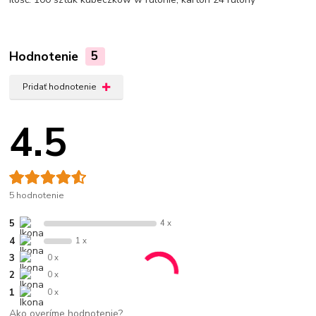
Hodnotenie
5
Pridať hodnotenie
4.5
5 hodnotenie
5
4 x
4
1 x
3
0 x
2
0 x
1
0 x
Ako overíme hodnotenie?