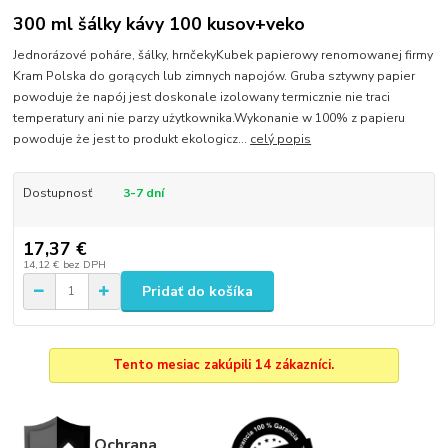
300 ml šálky kávy 100 kusov+veko
Jednorázové poháre, šálky, hrnčekyKubek papierowy renomowanej firmy
Kram Polska do gorących lub zimnych napojów. Gruba sztywny papier
powoduje że napój jest doskonale izolowany termicznie nie traci
temperatury ani nie parzy użytkownika.Wykonanie w 100% z papieru
powoduje że jest to produkt ekologicz...
celý popis
Dostupnosť
3-7 dní
17,37 €
14,12 €
bez DPH
Pridať do košíka
Tento mesiac zakúpili 14 zákazníci.
Ochrana